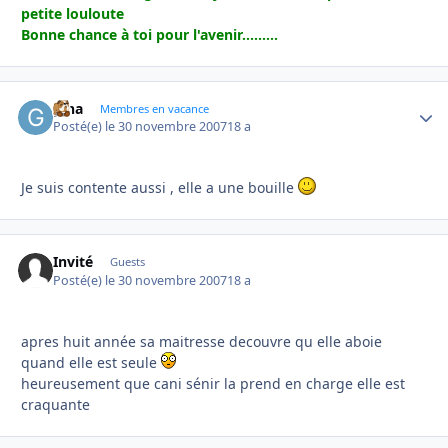
petite louloute
Bonne chance à toi pour l'avenir.........
gina
Autho
Membres en vacance
Posté(e)
le 30 novembre 2007
18 a
Je suis contente aussi , elle a une bouille
Invité
Guests
Posté(e)
le 30 novembre 2007
18 a
apres huit année sa maitresse decouvre qu elle aboie
quand elle est seule
heureusement que cani sénir la prend en charge elle est
craquante