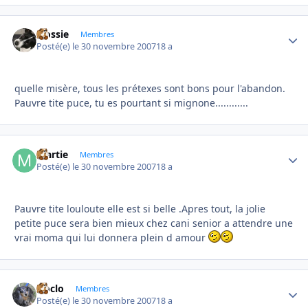
Flossie
Autho
Membres
Posté(e)
le 30 novembre 2007
18 a
quelle misère, tous les prétexes sont bons pour l'abandon.
Pauvre tite puce, tu es pourtant si mignone............
martie
Autho
Membres
Posté(e)
le 30 novembre 2007
18 a
Pauvre tite louloute elle est si belle .Apres tout, la jolie
petite puce sera bien mieux chez cani senior a attendre une
vrai moma qui lui donnera plein d amour
cloclo
Autho
Membres
Posté(e)
le 30 novembre 2007
18 a