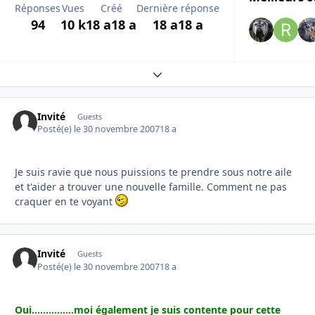
Réponses
Vues
Créé
Dernière réponse
94
10 k
18 a
18 a
18 a
18 a
Expand topic overview
Invité
Guests
Posté(e)
le 30 novembre 2007
18 a
Je suis ravie que nous puissions te prendre sous notre aile
et t'aider a trouver une nouvelle famille. Comment ne pas
craquer en te voyant
Invité
Guests
Posté(e)
le 30 novembre 2007
18 a
Oui...............moi également je suis contente pour cette