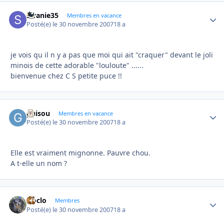
swanie35
Autho
Membres en vacance
Posté(e)
le 30 novembre 2007
18 a
je vois qu il n y a pas que moi qui ait "craquer" devant le joli
minois de cette adorable "louloute" ......
bienvenue chez C S petite puce !!
guisou
Autho
Membres en vacance
Posté(e)
le 30 novembre 2007
18 a
Elle est vraiment mignonne. Pauvre chou.
A t-elle un nom ?
cloclo
Autho
Membres
Posté(e)
le 30 novembre 2007
18 a