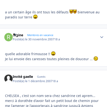
a un certain âge ils ont tous les défauts
bienvenue au
paradis sur terre
regine
Autho
Membres en vacance
Posté(e)
le 30 novembre 2007
18 a
quelle adorable frimousse !!
Je lui envoie des caresses toutes pleines de douceur ...
Invité gaelle
Guests
Posté(e)
le 1 décembre 2007
18 a
CHELSEA , c'est son nom sera chez sandrine cet aprem...
merci à dorothée d'avoir fait un petit bout de chemin pour
me l'amener je l'apporterais à sandrine jusqu'à Amiens