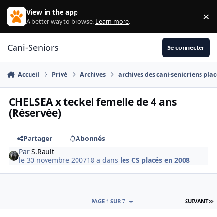
Aller au contenu
View in the app
×
Di
A better way to browse.
Learn more
.
Cani-Seniors
Se connecter
Accueil
Privé
Archives
archives des cani-senioriens plac
CHELSEA x teckel femelle de 4 ans
(Réservée)
Partager
Abonnés
Par
S.Rault
le 30 novembre 2007
18 a
dans
les CS placés en 2008
D
PAGE 1 SUR 7
SUIVANT