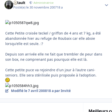
S.Rault
Autho
Administratrice
Posté(e)
le 30 novembre 2007
18 a
Cette Petite croisée teckel / griffon de 4 ans et 7 kg, a été
abandonnée hier au refuge de Roubaix car elle aboie
lorsqu'elle est seule. :?
Depuis son arrivée elle ne fait que trembler de peur dans
son box, ne comprenant pas pourquoi elle est là.
Cette petite puce va rejoindre d'un jour à l'autre cani-
seniors. Elle sera stérilisée puis proposée à l'adoption.
Modifié
le 7 avril 2008
18 a
par Invité
Meilleurs c