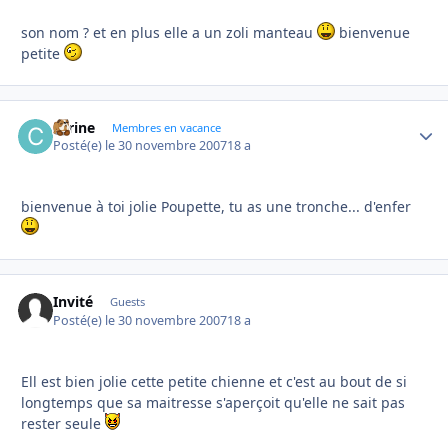
son nom ? et en plus elle a un zoli manteau
bienvenue
petite
carine
Autho
Membres en vacance
Posté(e)
le 30 novembre 2007
18 a
bienvenue à toi jolie Poupette, tu as une tronche... d'enfer
Invité
Guests
Posté(e)
le 30 novembre 2007
18 a
Ell est bien jolie cette petite chienne et c'est au bout de si
longtemps que sa maitresse s'aperçoit qu'elle ne sait pas
rester seule