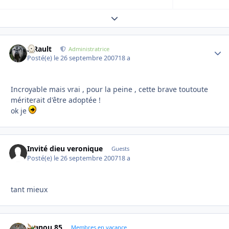
Expand topic overview
S.Rault
Autho
Administratrice
Posté(e)
le 26 septembre 2007
18 a
Incroyable mais vrai , pour la peine , cette brave toutoute
mériterait d'être adoptée !
ok je
Invité dieu veronique
Guests
Posté(e)
le 26 septembre 2007
18 a
tant mieux
manou 85
Autho
Membres en vacance