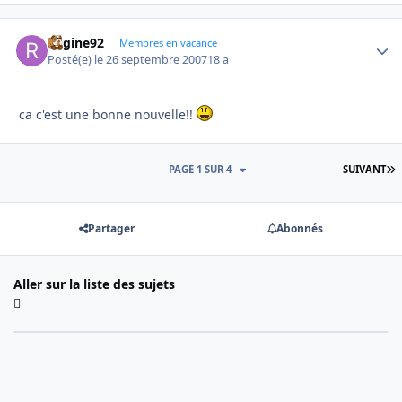
Regine92
Autho
Membres en vacance
Posté(e)
le 26 septembre 2007
18 a
ca c'est une bonne nouvelle!!
D
PAGE 1 SUR 4
SUIVANT
Partager
Abonnés
Aller sur la liste des sujets