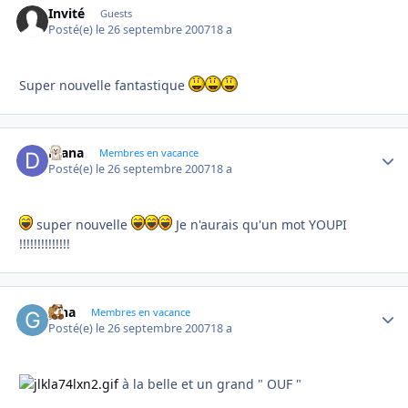
Invité
Guests
Posté(e)
le 26 septembre 2007
18 a
Super nouvelle fantastique
Diana
Autho
Membres en vacance
Posté(e)
le 26 septembre 2007
18 a
super nouvelle
Je n'aurais qu'un mot YOUPI
!!!!!!!!!!!!!!
gina
Autho
Membres en vacance
Posté(e)
le 26 septembre 2007
18 a
à la belle et un grand " OUF "