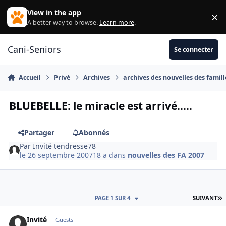
Aller au contenu
View in the app
×
Di
A better way to browse.
Learn more
.
Cani-Seniors
Se connecter
Accueil
Privé
Archives
archives des nouvelles des famill
BLUEBELLE: le miracle est arrivé.....
Partager
Abonnés
Par
Invité tendresse78
le 26 septembre 2007
18 a
dans
nouvelles des FA 2007
D
PAGE 1 SUR 4
SUIVANT
Invité
Guests