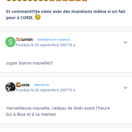
Et comment!!!!Je viens avec des munitions même si on fait
peur à CORIE.
saturnin
Autho
Membres en vacance
Posté(e)
le 26 septembre 2007
18 a
super bonne nouvelle!!!
Flossie
Autho
Membres
Posté(e)
le 26 septembre 2007
18 a
merveilleuse nouvelle, cadeau de Noël avant l'heure
biz à Blue et à sa maman