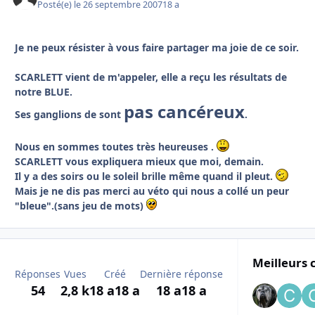
Posté(e)
le 26 septembre 2007
18 a
Je ne peux résister à vous faire partager ma joie de ce soir.
SCARLETT vient de m'appeler, elle a reçu les résultats de
notre BLUE.
pas cancéreux
Ses ganglions de sont
.
Nous en sommes toutes très heureuses .
SCARLETT vous expliquera mieux que moi, demain.
Il y a des soirs ou le soleil brille même quand il pleut.
Mais je ne dis pas merci au véto qui nous a collé un peur
"bleue".(sans jeu de mots)
Meilleurs 
Réponses
Vues
Créé
Dernière réponse
54
2,8 k
18 a
18 a
18 a
18 a