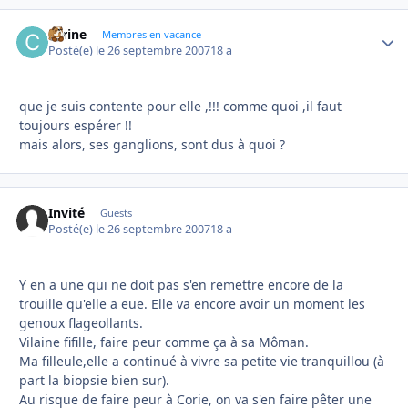
carine
Autho
Membres en vacance
Posté(e)
le 26 septembre 2007
18 a
que je suis contente pour elle ,!!! comme quoi ,il faut
toujours espérer !!
mais alors, ses ganglions, sont dus à quoi ?
Invité
Guests
Posté(e)
le 26 septembre 2007
18 a
Y en a une qui ne doit pas s'en remettre encore de la
trouille qu'elle a eue. Elle va encore avoir un moment les
genoux flageollants.
Vilaine fifille, faire peur comme ça à sa Môman.
Ma filleule,elle a continué à vivre sa petite vie tranquillou (à
part la biopsie bien sur).
Au risque de faire peur à Corie, on va s'en faire pêter une