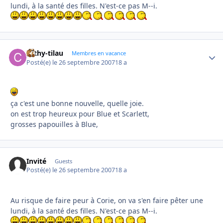
lundi, à la santé des filles. N'est-ce pas M--i.
cathy-tilau
Autho
Membres en vacance
Posté(e)
le 26 septembre 2007
18 a
ça c'est une bonne nouvelle, quelle joie.
on est trop heureux pour Blue et Scarlett,
grosses papouilles à Blue,
Invité
Guests
Posté(e)
le 26 septembre 2007
18 a
Au risque de faire peur à Corie, on va s'en faire pêter une
lundi, à la santé des filles. N'est-ce pas M--i.