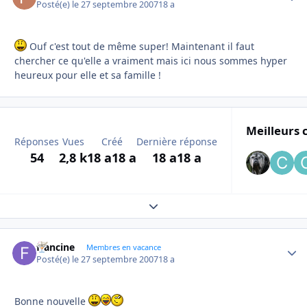
Posté(e)
le 27 septembre 2007
18 a
Ouf c'est tout de même super! Maintenant il faut
chercher ce qu'elle a vraiment mais ici nous sommes hyper
heureux pour elle et sa famille !
Meilleurs 
Réponses
Vues
Créé
Dernière réponse
54
2,8 k
18 a
18 a
18 a
18 a
Expand topic overview
francine
Autho
Membres en vacance
Posté(e)
le 27 septembre 2007
18 a
Bonne nouvelle