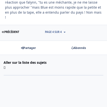
réaction que falynn, "tu es une méchante, je ne me laisse
plus approcher "mais Blue est moins rapide que la petite et
en plus de la tape, elle a entendu parler du pays ! Non mais
!
PREMIÈRE PAGE
PRÉCÉDENT
PAGE 4 SUR 4
Partager
Abonnés
Aller sur la liste des sujets