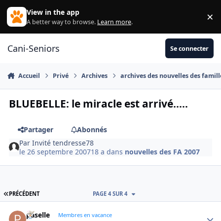
Aller au contenu
View in the app
×
Di
A better way to browse.
Learn more
.
Cani-Seniors
Se connecter
Accueil
Privé
Archives
archives des nouvelles des famill
BLUEBELLE: le miracle est arrivé.....
Partager
Abonnés
Par
Invité tendresse78
le 26 septembre 2007
18 a
dans
nouvelles des FA 2007
PREMIÈRE PAGE
PRÉCÉDENT
PAGE 4 SUR 4
paselle
Autho
Membres en vacance