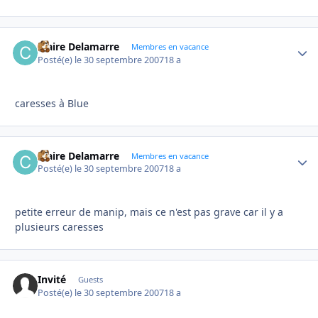
Claire Delamarre
Autho
Membres en vacance
Posté(e)
le 30 septembre 2007
18 a
caresses à Blue
Claire Delamarre
Autho
Membres en vacance
Posté(e)
le 30 septembre 2007
18 a
petite erreur de manip, mais ce n'est pas grave car il y a
plusieurs caresses
Invité
Guests
Posté(e)
le 30 septembre 2007
18 a