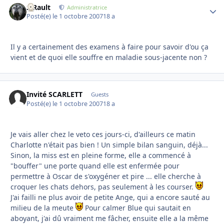
S.Rault
Autho
Administratrice
Posté(e)
le 1 octobre 2007
18 a
Il y a certainement des examens à faire pour savoir d'ou ça
vient et de quoi elle souffre en maladie sous-jacente non ?
Invité SCARLETT
Guests
Posté(e)
le 1 octobre 2007
18 a
Je vais aller chez le veto ces jours-ci, d'ailleurs ce matin
Charlotte n'était pas bien ! Un simple bilan sanguin, déjà...
Sinon, la miss est en pleine forme, elle a commencé à
"bouffer" une porte quand elle est enfermée pour
permettre à Oscar de s'oxygéner et pire ... elle cherche à
croquer les chats dehors, pas seulement à les courser.
J'ai failli ne plus avoir de petite Ange, qui a encore sauté au
milieu de la meute
Pour calmer Blue qui sautait en
aboyant, j'ai dû vraiment me fâcher, ensuite elle a la même