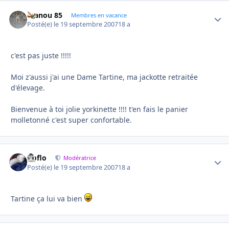
manou 85
Autho
Membres en vacance
Posté(e)
le 19 septembre 2007
18 a
c'est pas juste !!!!!
Moi z'aussi j'ai une Dame Tartine, ma jackotte retraitée
d'élevage.
Bienvenue à toi jolie yorkinette !!!! t'en fais le panier
molletonné c'est super confortable.
floflo
Autho
Modératrice
Posté(e)
le 19 septembre 2007
18 a
Tartine ça lui va bien