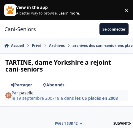
Aller au contenu
View in the app
×
Di
A better way to browse.
Learn more
.
Cani-Seniors
Se connecter
Accueil
Privé
Archives
archives des cani-senioriens plac
TARTINE, dame Yorkshire a rejoint
cani-seniors
Partager
Abonnés
Par
paselle
le 19 septembre 2007
18 a
dans
les CS placés en 2008
D
PAGE 1 SUR 12
SUIVANT