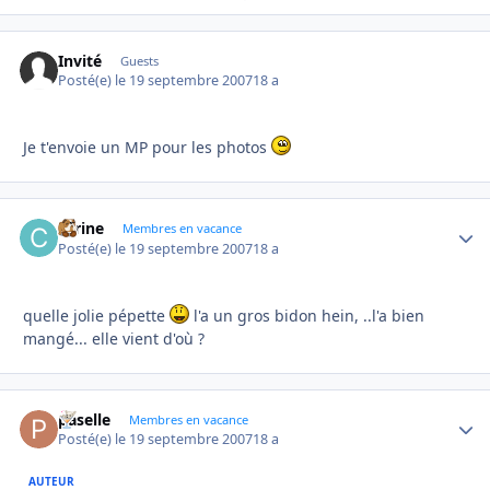
Invité
Guests
Posté(e)
le 19 septembre 2007
18 a
Je t'envoie un MP pour les photos
carine
Autho
Membres en vacance
Posté(e)
le 19 septembre 2007
18 a
quelle jolie pépette
l'a un gros bidon hein, ..l'a bien
mangé... elle vient d'où ?
paselle
Autho
Membres en vacance
Posté(e)
le 19 septembre 2007
18 a
AUTEUR