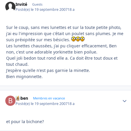
Invité
Guests
Posté(e)
le 19 septembre 2007
18 a
Sur le coup, sans mes lunettes et sur la toute petite photo,
j'ai eu l'impression que c'était un poulet sans plumes. Je me
suis préxipitée sur mes bésicles.
Les lunettes chaussées, j'ai pu cliquer efficacement, Ben
non, c'est une adorable yorkinette bien poilue.
Quel joli bedon tout rond elle a. Ca doit être tout doux et
tout chaud.
J'espère qu'elle n'est pas garnie la minette.
Bien mignonnette.
baben
Autho
Membres en vacance
Posté(e)
le 19 septembre 2007
18 a
et pour la bichone?