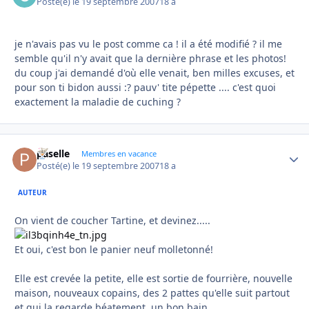
Posté(e)
le 19 septembre 2007
18 a
je n'avais pas vu le post comme ca ! il a été modifié ? il me
semble qu'il n'y avait que la dernière phrase et les photos!
du coup j'ai demandé d'où elle venait, ben milles excuses, et
pour son ti bidon aussi :? pauv' tite pépette .... c'est quoi
exactement la maladie de cuching ?
paselle
Autho
Membres en vacance
Posté(e)
le 19 septembre 2007
18 a
AUTEUR
On vient de coucher Tartine, et devinez.....
Et oui, c'est bon le panier neuf molletonné!
Elle est crevée la petite, elle est sortie de fourrière, nouvelle
maison, nouveaux copains, des 2 pattes qu'elle suit partout
et qui la regarde béatement, un bon bain.....