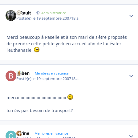
S.Rault
Autho
Administratrice
Posté(e)
le 19 septembre 2007
18 a
Merci beaucoup à Paselle et à son mari de s'être proposés
de prendre cette petite york en accueil afin de lui éviter
l'euthanasie.
baben
Autho
Membres en vacance
Posté(e)
le 19 septembre 2007
18 a
merciiiiiiiiiiiiiiiiiiiiiiiiiiiiiiiiiiiiiiii
tu n'as pas besoin de transport?
carine
Autho
Membres en vacance