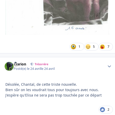
1
5
7
Marion
Autho
Trésorière
Posté(e)
le 24 avril
le 24 avril
Désolée, Chantal, de cette triste nouvelle.
Bien sûr on les voudrait tous pour toujours avec nous.
J'espère qu'Elisa ne sera pas trop touchée par ce départ
2