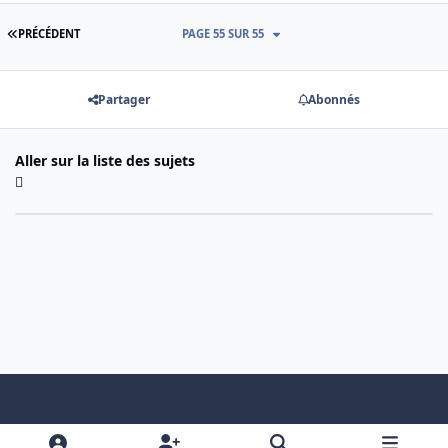
PREMIÈRE PAGE
PRÉCÉDENT
PAGE 55 SUR 55
Partager
Abonnés
Aller sur la liste des sujets
Light Mode
Dark Mode
System Preference
f
x