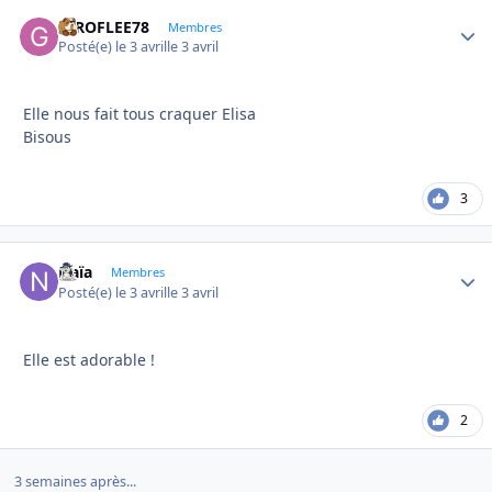
GIROFLEE78
Autho
Membres
Posté(e)
le 3 avril
le 3 avril
Elle nous fait tous craquer Elisa
Bisous
3
Naïa
Autho
Membres
Posté(e)
le 3 avril
le 3 avril
Elle est adorable !
2
3 semaines après...