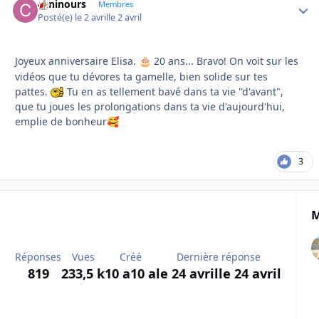
caninours
Autho
Membres
Posté(e)
le 2 avril
le 2 avril
Joyeux anniversaire Elisa.
20 ans... Bravo! On voit sur les
🎂
vidéos que tu dévores ta gamelle, bien solide sur tes
pattes.
Tu en as tellement bavé dans ta vie "d'avant",
que tu joues les prolongations dans ta vie d'aujourd'hui,
emplie de bonheur
🥰
3
M
Réponses
Vues
Créé
Dernière réponse
819
233,5 k
10 a
10 a
le 24 avril
le 24 avril