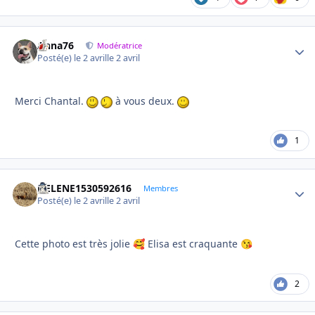
Anna76
Autho
Modératrice
Posté(e)
le 2 avril
le 2 avril
Merci Chantal.
à vous deux.
1
HELENE1530592616
Autho
Membres
Posté(e)
le 2 avril
le 2 avril
Cette photo est très jolie
Elisa est craquante
🥰
😘
2