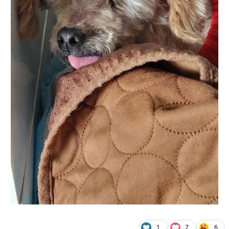
1
7
6