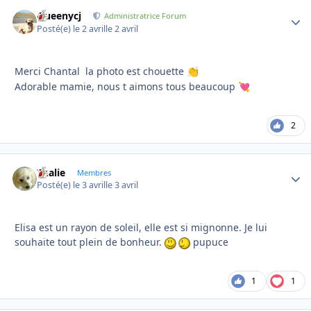
Queenycj
Autho
Administratrice Forum
Posté(e)
le 2 avril
le 2 avril
Merci Chantal la photo est chouette
👏
Adorable mamie, nous t aimons tous beaucoup
💘
2
Thalie
Autho
Membres
Posté(e)
le 3 avril
le 3 avril
Elisa est un rayon de soleil, elle est si mignonne. Je lui
souhaite tout plein de bonheur.
pupuce
1
1