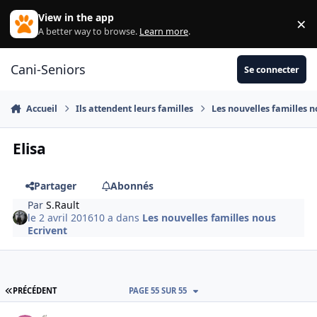
Aller au contenu
View in the app
×
Di
A better way to browse.
Learn more
.
Cani-Seniors
Se connecter
Accueil
Ils attendent leurs familles
Les nouvelles familles n
Elisa
Partager
Abonnés
Par
S.Rault
le 2 avril 2016
10 a
dans
Les nouvelles familles nous
Ecrivent
PREMIÈRE PAGE
PRÉCÉDENT
PAGE 55 SUR 55