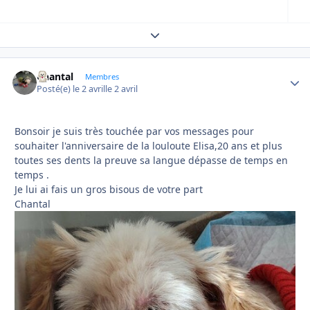
Expand topic overview
Chantal
Autho
Membres
Posté(e)
le 2 avril
le 2 avril
Bonsoir je suis très touchée par vos messages pour
souhaiter l'anniversaire de la louloute Elisa,20 ans et plus
toutes ses dents la preuve sa langue dépasse de temps en
temps .
Je lui ai fais un gros bisous de votre part
Chantal