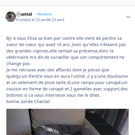
Chantal
Autho
Membres
Posté(e)
le 23 avril
le 23 avril
Bjr à vous Elisa va bien par contre elle vient de perdre sa
soeur de coeur qui avait 16 ans ,bien qu"elles n'étaient pas
des grandes copines,elle sentait sa précense,donc la
vétérinaire m'a dit de surveiller que son comportement ne
change pas.
Je me retrouve avec des affaires dont je pense que
quelqu'un d'entre vous en aura l'utilité ,il y a une doudoune
et un vetement de pluie taille xl,une rampe pour canapé,un
coussin en forme de canapé et 2 gamelles avec support,des
bottines si ca vous interresse vous me le dites.
bonne soirée Chantal