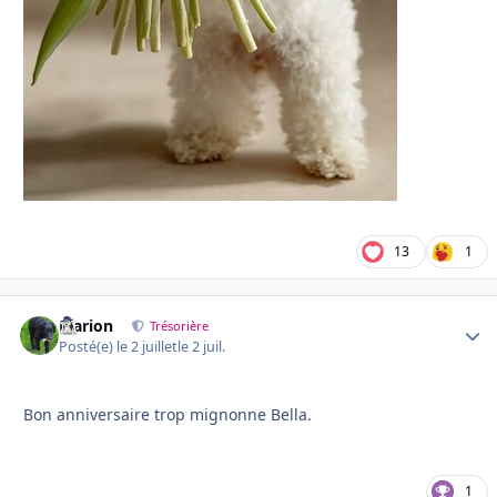
13
1
Marion
Autho
Trésorière
Posté(e)
le 2 juillet
le 2 juil.
Bon anniversaire trop mignonne Bella.
1