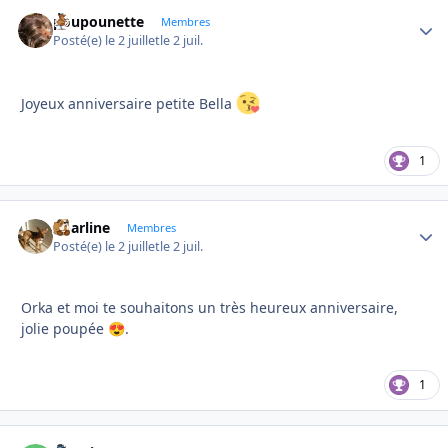
poupounette
Autho
Membres
Posté(e)
le 2 juillet
le 2 juil.
Joyeux anniversaire petite Bella
1
Charline
Autho
Membres
Posté(e)
le 2 juillet
le 2 juil.
Orka et moi te souhaitons un très heureux anniversaire,
jolie poupée
.
😍
1