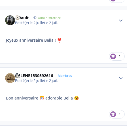
S.Rault
Autho
Administratrice
Posté(e)
le 2 juillet
le 2 juil.
Joyeux anniversaire Bella !
❣️
1
HELENE1530592616
Autho
Membres
Posté(e)
le 2 juillet
le 2 juil.
Bon anniversaire
adorable Bella
🎊
😘
1