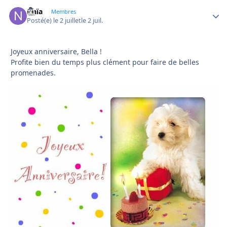
Naïa
Autho
Membres
Posté(e)
le 2 juillet
le 2 juil.
Joyeux anniversaire, Bella !
Profite bien du temps plus clément pour faire de belles
promenades.