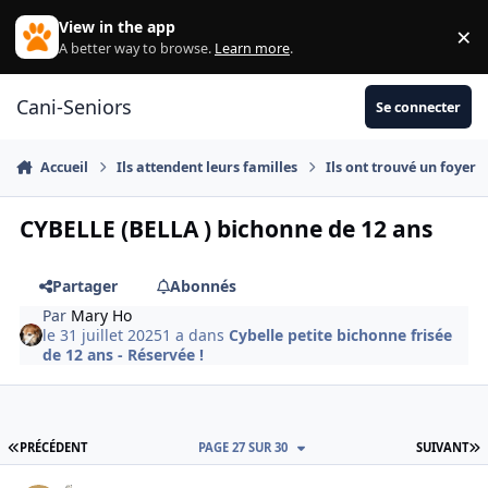
Aller au contenu
View in the app
×
Di
A better way to browse.
Learn more
.
Cani-Seniors
Se connecter
Accueil
Ils attendent leurs familles
Ils ont trouvé un foyer
CYBELLE (BELLA ) bichonne de 12 ans
Partager
Abonnés
Par
Mary Ho
le 31 juillet 2025
1 a
dans
Cybelle petite bichonne frisée
de 12 ans - Réservée !
PREMIÈRE PAGE
D
PRÉCÉDENT
PAGE 27 SUR 30
SUIVANT