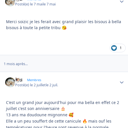
Posté(e)
le 7 mai
le 7 mai
Merci soizic je les ferait avec grand plaisir les bisous à bella
bisous à toute la petite tribu
😘
1
1 mois après...
asti
Autho
Membres
Posté(e)
le 2 juillet
le 2 juil.
C'est un grand jour aujourd'hui pour ma bella en effet ce 2
juillet c'est son anniversaire
🎂
13 ans ma doudoune mignonne
🥰
Elle a un peu souffert de cette canicule
mais ouf les
🔥
températures pour l'heure sont revenue à la normale