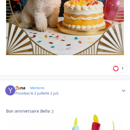
1
yona
Autho
Membres
Posté(e)
le 2 juillet
le 2 juil.
Bon anniversaire Bella :)