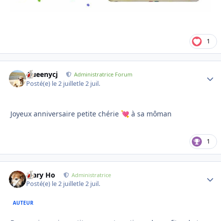
1
Queenycj
Autho
Administratrice Forum
Posté(e)
le 2 juillet
le 2 juil.
Joyeux anniversaire petite chérie
à sa môman
💘
1
Mary Ho
Autho
Administratrice
Posté(e)
le 2 juillet
le 2 juil.
AUTEUR