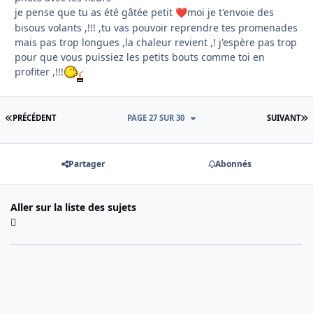
je pense que tu as été gâtée petit
moi je t'envoie des
❤️
bisous volants ,!!! ,tu vas pouvoir reprendre tes promenades
mais pas trop longues ,la chaleur revient ,! j'espère pas trop
pour que vous puissiez les petits bouts comme toi en
profiter ,!!!
PREMIÈRE PAGE
D
PRÉCÉDENT
PAGE 27 SUR 30
SUIVANT
Partager
Abonnés
Aller sur la liste des sujets