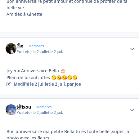
Bon anniversaire petit amour et continue de profiter de ta
belle vie.
Amitiés à Ginette
Joe
Autho
Membres
Posté(e)
le 2 juillet
le 2 juil.
Joyeux Anniversaire Bella
🎂
Plein de bisoutruffes
😘
😘
😘
😘
😘
Modifié
le 2 juillet
le 2 juil.
par Joe
felixou
Autho
Membres
Posté(e)
le 2 juillet
le 2 juil.
Bon anniversaire ma petite Bella tu es toute belle ,super la
photo avec les fleurs