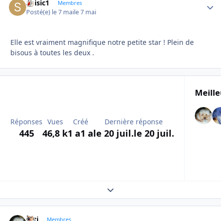
Soisic1
Autho
Membres
Posté(e)
le 7 mai
le 7 mai
Elle est vraiment magnifique notre petite star ! Plein de
bisous à toutes les deux .
Meille
Réponses
Vues
Créé
Dernière réponse
445
46,8 k
1 a
1 a
le 20 juil.
le 20 juil.
Expand topic overview
asti
Autho
Membres