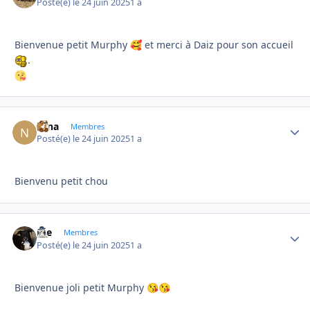
Posté(e)
le 24 juin 2025
1 a
Bienvenue petit Murphy
et merci à Daiz pour son accueil
🥰
.
Nina
Autho
Membres
Posté(e)
le 24 juin 2025
1 a
Bienvenu petit chou
Joe
Autho
Membres
Posté(e)
le 24 juin 2025
1 a
Bienvenue joli petit Murphy
😘
😘