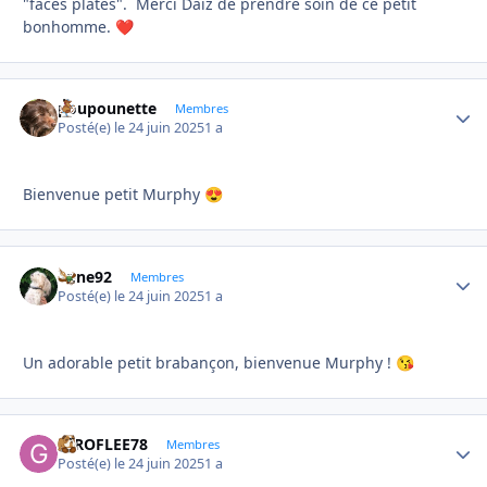
"faces plates". Merci Daiz de prendre soin de ce petit
bonhomme.
❤️
poupounette
Autho
Membres
Posté(e)
le 24 juin 2025
1 a
Bienvenue petit Murphy
😍
anne92
Autho
Membres
Posté(e)
le 24 juin 2025
1 a
Un adorable petit brabançon, bienvenue Murphy !
😘
GIROFLEE78
Autho
Membres
Posté(e)
le 24 juin 2025
1 a