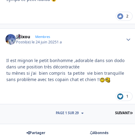
2
felixou
Autho
Membres
Posté(e)
le 24 juin 2025
1 a
Il est mignon le petit bonhomme ,adorable dans son dodo
dans une position très décontractée
tu mènes si j'ai bien compris ta petite vie bien tranquille
sans problème avec tes copain chat et chien !!
1
D
PAGE 1 SUR 29
SUIVANT
Partager
Abonnés