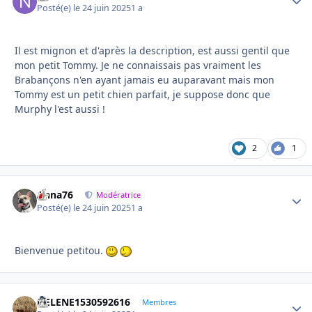
Posté(e)
le 24 juin 2025
1 a
Il est mignon et d'après la description, est aussi gentil que
mon petit Tommy. Je ne connaissais pas vraiment les
Brabançons n'en ayant jamais eu auparavant mais mon
Tommy est un petit chien parfait, je suppose donc que
Murphy l'est aussi !
2
1
Anna76
Autho
Modératrice
Posté(e)
le 24 juin 2025
1 a
Bienvenue petitou.
HELENE1530592616
Autho
Membres