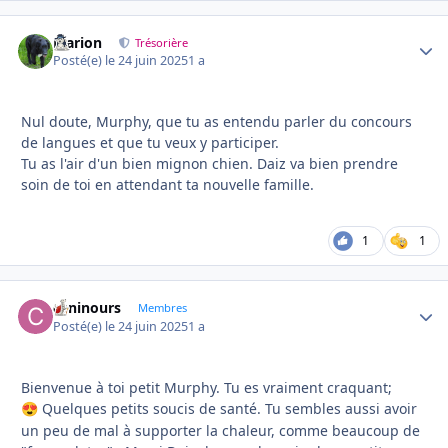
Marion
Autho
Trésorière
Posté(e)
le 24 juin 2025
1 a
Nul doute, Murphy, que tu as entendu parler du concours
de langues et que tu veux y participer.
Tu as l'air d'un bien mignon chien. Daiz va bien prendre
soin de toi en attendant ta nouvelle famille.
1
1
caninours
Autho
Membres
Posté(e)
le 24 juin 2025
1 a
Bienvenue à toi petit Murphy. Tu es vraiment craquant;
Quelques petits soucis de santé. Tu sembles aussi avoir
😍
un peu de mal à supporter la chaleur, comme beaucoup de