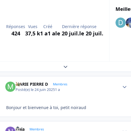
Meille
Réponses
Vues
Créé
Dernière réponse
424
37,5 k
1 a
1 a
le 20 juil.
le 20 juil.
Expand topic overview
MARIE PIERRE D
Autho
Membres
Posté(e)
le 24 juin 2025
1 a
Bonjour et bienvenue à toi, petit noiraud
Naïa
Autho
Membres