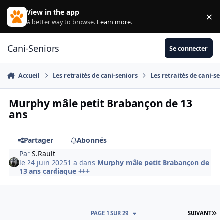
Aller au contenu
View in the app
×
Di
A better way to browse.
Learn more
.
Cani-Seniors
Se connecter
Accueil
Les retraités de cani-seniors
Les retraités de cani-s
Murphy mâle petit Brabançon de 13
ans
Partager
Abonnés
Par
S.Rault
le 24 juin 2025
1 a
dans
Murphy mâle petit Brabançon de
13 ans cardiaque +++
D
PAGE 1 SUR 29
SUIVANT