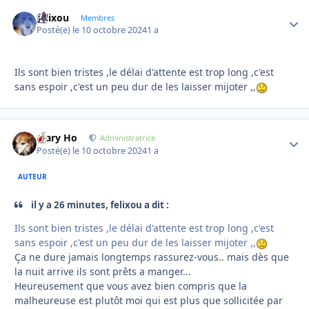
felixou
Autho
Membres
Posté(e)
le 10 octobre 2024
1 a
Ils sont bien tristes ,le délai d'attente est trop long ,c'est
sans espoir ,c'est un peu dur de les laisser mijoter ,,
Mary Ho
Autho
Administratrice
Posté(e)
le 10 octobre 2024
1 a
AUTEUR
il y a 26 minutes, felixou a dit :
Ils sont bien tristes ,le délai d'attente est trop long ,c'est
sans espoir ,c'est un peu dur de les laisser mijoter ,,
Ça ne dure jamais longtemps rassurez-vous.. mais dès que
la nuit arrive ils sont prêts a manger...
Heureusement que vous avez bien compris que la
malheureuse est plutôt moi qui est plus que sollicitée par