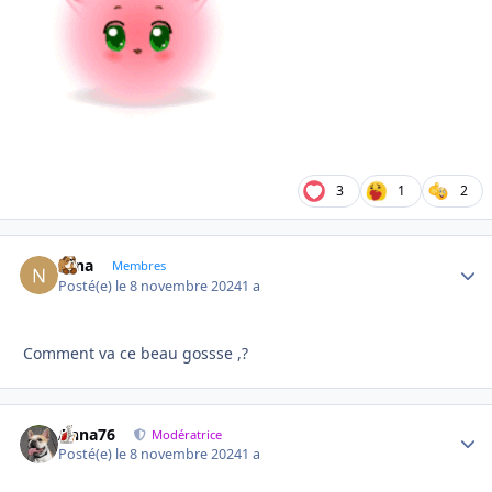
3
1
2
Nina
Autho
Membres
Posté(e)
le 8 novembre 2024
1 a
Comment va ce beau gossse ,?
Anna76
Autho
Modératrice
Posté(e)
le 8 novembre 2024
1 a