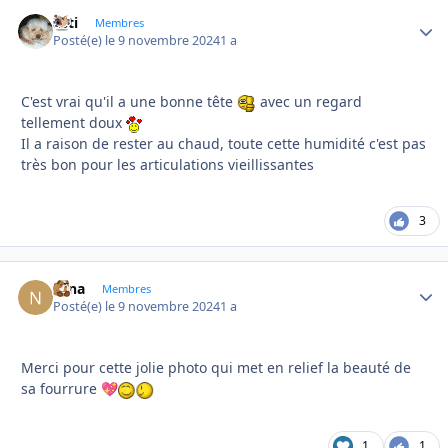
asti
Autho
Membres
Posté(e)
le 9 novembre 2024
1 a
C'est vrai qu'il a une bonne tête
avec un regard
tellement doux
Il a raison de rester au chaud, toute cette humidité c'est pas
très bon pour les articulations vieillissantes
3
Nina
Autho
Membres
Posté(e)
le 9 novembre 2024
1 a
Merci pour cette jolie photo qui met en relief la beauté de
sa fourrure
💖
1
1