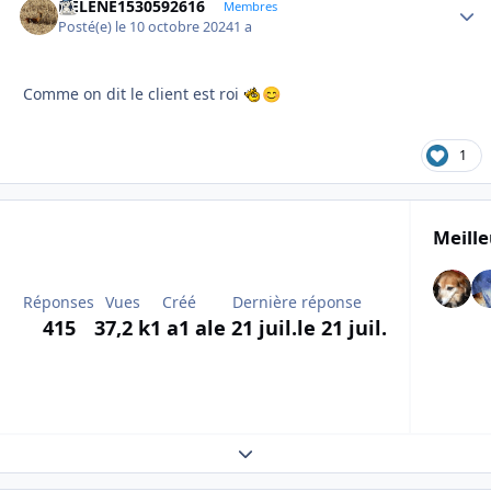
HELENE1530592616
Autho
Membres
Posté(e)
le 10 octobre 2024
1 a
Comme on dit le client est roi
😊
1
Meille
Réponses
Vues
Créé
Dernière réponse
415
37,2 k
1 a
1 a
le 21 juil.
le 21 juil.
Expand topic overview