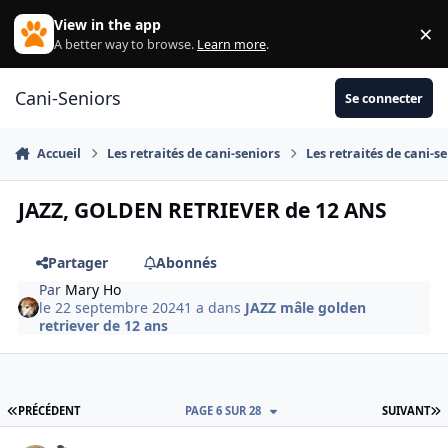
Aller au contenu
View in the app
×
Di
A better way to browse.
Learn more
.
Cani-Seniors
Se connecter
Accueil
Les retraités de cani-seniors
Les retraités de cani-s
JAZZ, GOLDEN RETRIEVER de 12 ANS
Partager
Abonnés
Par
Mary Ho
le 22 septembre 2024
1 a
dans
JAZZ mâle golden
retriever de 12 ans
PREMIÈRE PAGE
D
PRÉCÉDENT
PAGE 6 SUR 28
SUIVANT