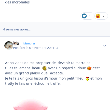
des morphales
1
2
4 semaines après...
asti
Autho
Membres
Posté(e)
le 8 novembre 2024
1 a
Anna viens de me proposer de devenir ta marraine.
tu es tellement beau
avec un regard si doux
c'est
avec un grand plaisir que j'accepte.
Je te fais un gros bisou d'amour mon petit filleul
et mon
trotty te fais une léchouille truffe.