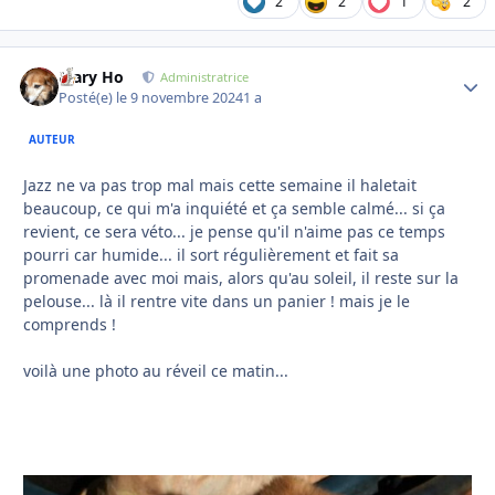
2
2
1
2
Mary Ho
Autho
Administratrice
Posté(e)
le 9 novembre 2024
1 a
AUTEUR
Jazz ne va pas trop mal mais cette semaine il haletait
beaucoup, ce qui m'a inquiété et ça semble calmé... si ça
revient, ce sera véto... je pense qu'il n'aime pas ce temps
pourri car humide... il sort régulièrement et fait sa
promenade avec moi mais, alors qu'au soleil, il reste sur la
pelouse... là il rentre vite dans un panier ! mais je le
comprends !
voilà une photo au réveil ce matin...