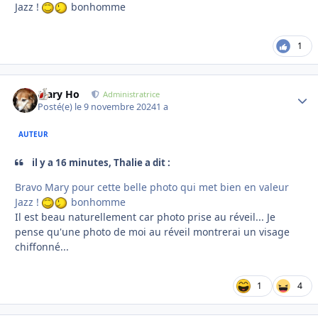
Jazz !
bonhomme
1
Mary Ho
Autho
Administratrice
Posté(e)
le 9 novembre 2024
1 a
AUTEUR
il y a 16 minutes, Thalie a dit :
Bravo Mary pour cette belle photo qui met bien en valeur
Jazz !
bonhomme
Il est beau naturellement car photo prise au réveil... Je
pense qu'une photo de moi au réveil montrerai un visage
chiffonné...
1
4