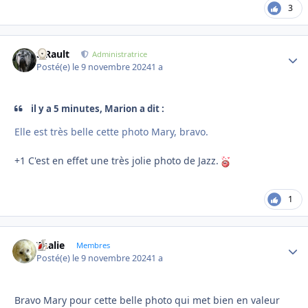
3
S.Rault
Autho
Administratrice
Posté(e)
le 9 novembre 2024
1 a
il y a 5 minutes, Marion a dit :
Elle est très belle cette photo Mary, bravo.
+1 C'est en effet une très jolie photo de Jazz.
1
Thalie
Autho
Membres
Posté(e)
le 9 novembre 2024
1 a
Bravo Mary pour cette belle photo qui met bien en valeur