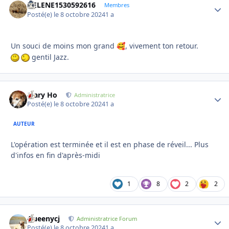
HELENE1530592616
Autho
Membres
Posté(e)
le 8 octobre 2024
1 a
Un souci de moins mon grand
, vivement ton retour.
🥰
gentil Jazz.
Mary Ho
Autho
Administratrice
Posté(e)
le 8 octobre 2024
1 a
AUTEUR
L'opération est terminée et il est en phase de réveil... Plus
d'infos en fin d'après-midi
1
8
2
2
Queenycj
Autho
Administratrice Forum
Posté(e)
le 8 octobre 2024
1 a