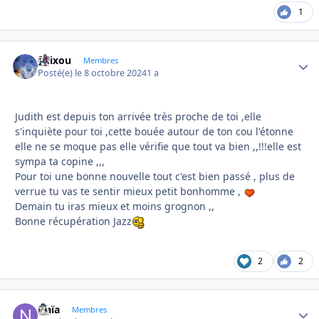
1
felixou
Autho
Membres
Posté(e)
le 8 octobre 2024
1 a
Judith est depuis ton arrivée très proche de toi ,elle
s'inquiète pour toi ,cette bouée autour de ton cou l'étonne
elle ne se moque pas elle vérifie que tout va bien ,,!!!elle est
sympa ta copine ,,,
Pour toi une bonne nouvelle tout c'est bien passé , plus de
verrue tu vas te sentir mieux petit bonhomme ,
Demain tu iras mieux et moins grognon ,,
Bonne récupération Jazz
2
2
Naïa
Autho
Membres