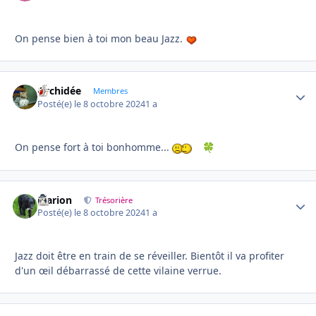
On pense bien à toi mon beau Jazz.
Orchidée
Autho
Membres
Posté(e)
le 8 octobre 2024
1 a
On pense fort à toi bonhomme...
🍀
Marion
Autho
Trésorière
Posté(e)
le 8 octobre 2024
1 a
Jazz doit être en train de se réveiller. Bientôt il va profiter
d'un œil débarrassé de cette vilaine verrue.