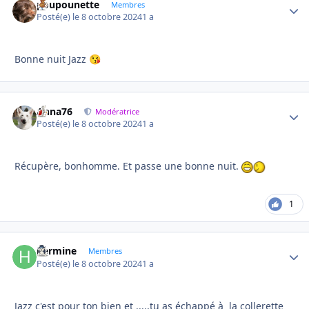
poupounette
Autho
Membres
Posté(e)
le 8 octobre 2024
1 a
Bonne nuit Jazz
😘
Anna76
Autho
Modératrice
Posté(e)
le 8 octobre 2024
1 a
Récupère, bonhomme. Et passe une bonne nuit.
1
hermine
Autho
Membres
Posté(e)
le 8 octobre 2024
1 a
Jazz c'est pour ton bien et ....,tu as échappé à la collerette