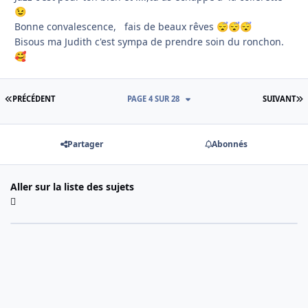
😉
Bonne convalescence, fais de beaux rêves
😴
😴
😴
Bisous ma Judith c'est sympa de prendre soin du ronchon.
🥰
PREMIÈRE PAGE
D
PRÉCÉDENT
PAGE 4 SUR 28
SUIVANT
Partager
Abonnés
Aller sur la liste des sujets