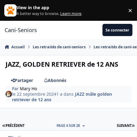
Aller au contenu
View in the app
×
Di
A better way to browse.
Learn more
.
Cani-Seniors
Se connecter
Accueil
Les retraités de cani-seniors
Les retraités de cani-s
JAZZ, GOLDEN RETRIEVER de 12 ANS
Partager
Abonnés
Par
Mary Ho
le 22 septembre 2024
1 a
dans
JAZZ mâle golden
retriever de 12 ans
PREMIÈRE PAGE
D
PRÉCÉDENT
PAGE 4 SUR 28
SUIVANT