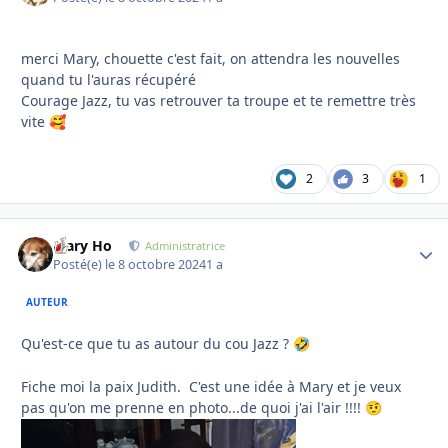
merci Mary, chouette c'est fait, on attendra les nouvelles
quand tu l'auras récupéré
Courage Jazz, tu vas retrouver ta troupe et te remettre très
vite
🥰
2
3
1
Mary Ho
Autho
Administratrice
Posté(e)
le 8 octobre 2024
1 a
AUTEUR
Qu'est-ce que tu as autour du cou Jazz ?
🤣
Fiche moi la paix Judith. C'est une idée à Mary et je veux
pas qu'on me prenne en photo...de quoi j'ai l'air !!!!
🤨