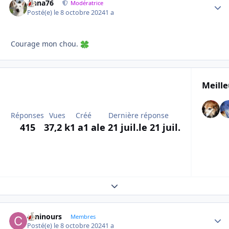
Anna76
Autho
Modératrice
Posté(e)
le 8 octobre 2024
1 a
Courage mon chou.
Meille
Réponses
Vues
Créé
Dernière réponse
415
37,2 k
1 a
1 a
le 21 juil.
le 21 juil.
Expand topic overview
caninours
Autho
Membres
Posté(e)
le 8 octobre 2024
1 a