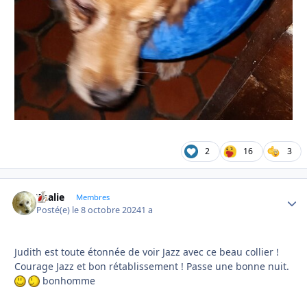
2
16
3
Thalie
Autho
Membres
Posté(e)
le 8 octobre 2024
1 a
Judith est toute étonnée de voir Jazz avec ce beau collier !
Courage Jazz et bon rétablissement ! Passe une bonne nuit.
bonhomme