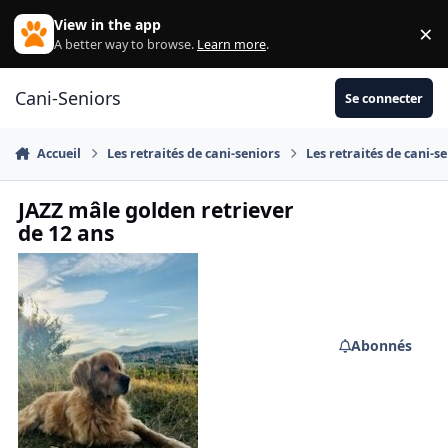
Aller au contenu
View in the app
×
Di
A better way to browse.
Learn more
.
Cani-Seniors
Se connecter
Accueil
Les retraités de cani-seniors
Les retraités de cani-s
JAZZ mâle golden retriever
de 12 ans
Abonnés