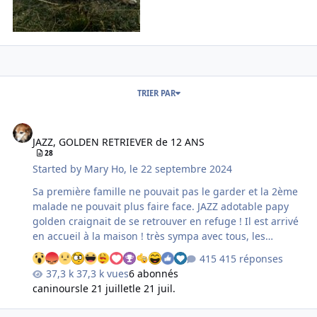
TRIER PAR
JAZZ, GOLDEN RETRIEVER de 12 ANS
JAZZ, GOLDEN RETRIEVER de 12 ANS
28
Started by
Mary Ho
,
le 22 septembre 2024
Sa première famille ne pouvait pas le garder et la 2ème
malade ne pouvait plus faire face. JAZZ adotable papy
golden craignait de se retrouver en refuge ! Il est arrivé
en accueil à la maison ! très sympa avec tous, les
canisenioriens de la maison l'ont tout de suite intégré ! il
415 réponses
reste timide et un peu anxieux mais tellement gentil que
37,3 k vues
6 abonnés
ça doit s'arranger très vite. On ira voir le véto pour faire
caninours
le 21 juillet
le 21 juil.
un check up mais surtout pour montrer son oeil qui n'est
pas très beau. Il est castré et sera remis à jour des