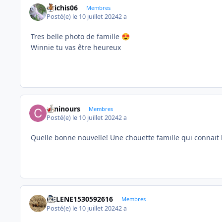
chichis06
Membres
Posté(e)
le 10 juillet 2024
2 a
Tres belle photo de famille
😍
Winnie tu vas être heureux
caninours
Membres
Posté(e)
le 10 juillet 2024
2 a
Quelle bonne nouvelle! Une chouette famille qui connait 
HELENE1530592616
Membres
Posté(e)
le 10 juillet 2024
2 a