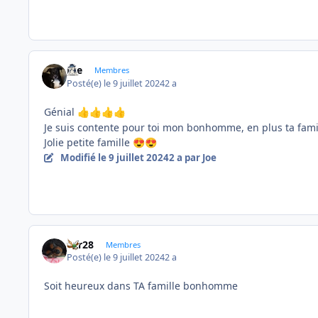
Joe
Membres
Posté(e)
le 9 juillet 2024
2 a
Génial
👍
👍
👍
👍
Je suis contente pour toi mon bonhomme, en plus ta famil
Jolie petite famille
😍
😍
Modifié
le 9 juillet 2024
2 a
par Joe
frfr28
Membres
Posté(e)
le 9 juillet 2024
2 a
Soit heureux dans TA famille bonhomme