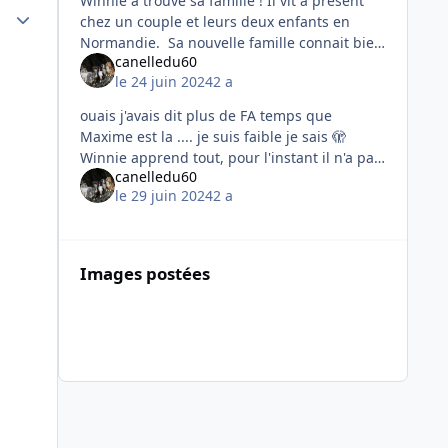
Winnie a trouvé sa famille ! Il vit à présent
Author stats
chez un couple et leurs deux enfants en
Normandie. Sa nouvelle famille connait bien
canelledu60
les Berger Hollandais car ils ont perdu il y a
le 24 juin 2024
2 a
quelques mois une
ouais j'avais dit plus de FA temps que
Maxime est la .... je suis faible je sais 🫣
Winnie apprend tout, pour l'instant il n'a pas
canelledu60
de gros défaut. Il fait de la protection de
le 29 juin 2024
2 a
ressourc
Images postées