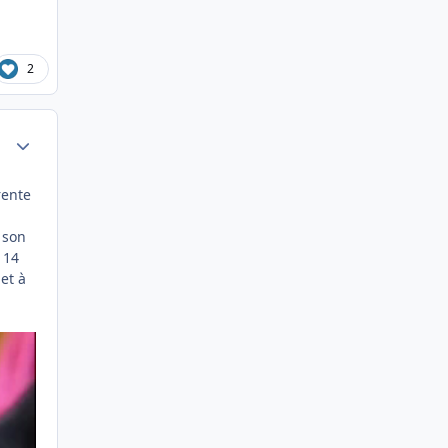
2
Author stats
rente
 son
 14
et à