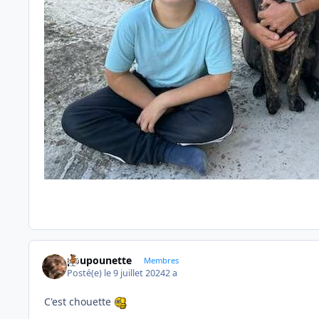
poupounette
Membres
Posté(e)
le 9 juillet 2024
2 a
C'est chouette