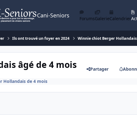
Cani-Seniors
Forums
Galerie
Calendrier
Act
yer
Ils ont trouvé un foyer en 2024
Winnie chiot Berger Hollandais
dais âgé de 4 mois
Partager
Abonn
r Hollandais de 4 mois