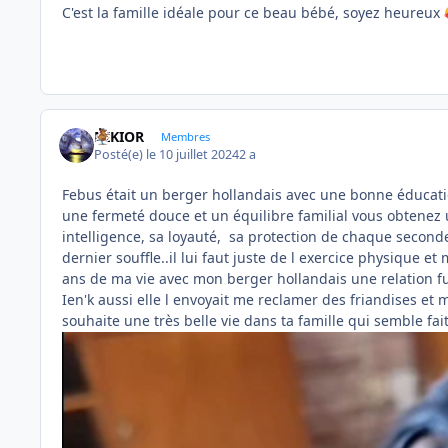
C'est la famille idéale pour ce beau bébé, soyez heureux
NIKIOR
Membres
Posté(e)
le 10 juillet 2024
2 a
Febus était un berger hollandais avec une bonne éducati
une fermeté douce et un équilibre familial vous obtenez
intelligence, sa loyauté, sa protection de chaque second
dernier souffle..il lui faut juste de l exercice physique e
ans de ma vie avec mon berger hollandais une relation f
Ien'k aussi elle l envoyait me reclamer des friandises et 
souhaite une très belle vie dans ta famille qui semble fai