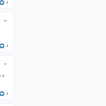
3
Author stats
3
Author stats
i à
2