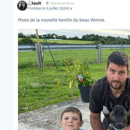
S.Rault
Administratrice
Posté(e)
le 9 juillet 2024
2 a
Photo de la nouvelle famille du beau Winnie.