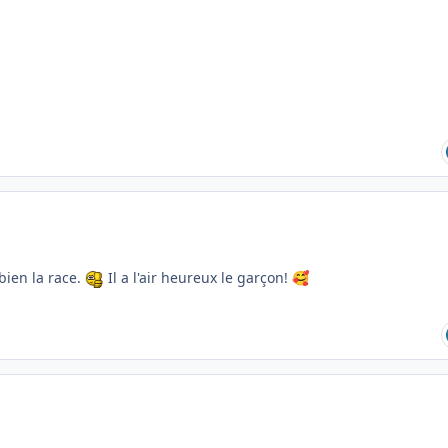
bien la race.
Il a l'air heureux le garçon!
🥰