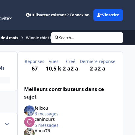
Utilisateur existant ? Connexion
S’inscrire
ivité
 de 4 mois
Winnie chiot Berger Hollandais âgé de 4 mois
Search...
Réponses
Vues
Créé
Dernière réponse
67
10,5 k
2 a
2 a
2 a
2 a
és
Meilleurs contributeurs dans ce
sujet
felixou
6 messages
caninours
Author stats
5 messages
Anna76