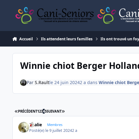
Aller au contenu
Accueil
Ils attendent leurs familles
Ils ont trouvé un fo
Winnie chiot Berger Hollan
Par
S.Rault
le 24 juin 2024
2 a
dans
Winnie chiot Berge
PREMIÈRE PAGE
DERNIÈRE PAGE
PRÉCÉDENT
1
2
3
4
5
SUIVANT
Thalie
Membres
Posté(e)
le 9 juillet 2024
2 a