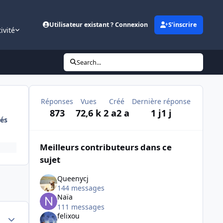
Utilisateur existant ? Connexion
S’inscrire
ivité
Search...
Réponses
Vues
Créé
Dernière réponse
873
72,6 k
2 a
2 a
1 j
1 j
és
Meilleurs contributeurs dans ce
sujet
Queenycj
144 messages
Naïa
111 messages
Author stats
felixou