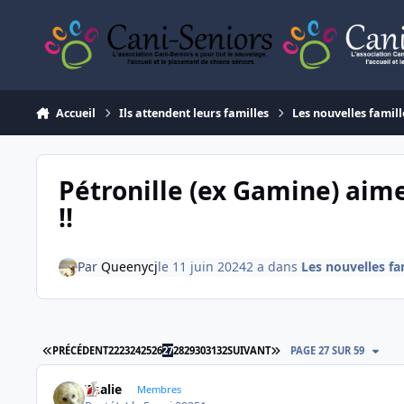
Aller au contenu
Accueil
Ils attendent leurs familles
Les nouvelles famill
Pétronille (ex Gamine) ai
!!
Par
Queenycj
le 11 juin 2024
2 a
dans
Les nouvelles fa
PREMIÈRE PAGE
DERNIÈRE PAGE
PRÉCÉDENT
22
23
24
25
26
27
28
29
30
31
32
SUIVANT
PAGE 27 SUR 59
Thalie
Membres