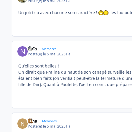
Posté(e)
le 5 mai 2025
1 a
Un joli trio avec chacune son caractère !
les loulout
Naïa
Membres
Posté(e)
le 5 mai 2025
1 a
Qu'elles sont belles !
On dirait que Praline du haut de son canapé surveille les 
étaient bien faits (on vérifiait peut-être la fermeture d'
fille de l'air). Quant à Paulette, l'oeil en coin : que prépare-
Nina
Membres
Posté(e)
le 5 mai 2025
1 a