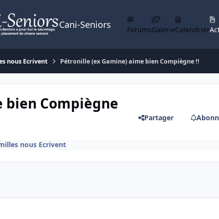
Cani-Seniors
Forums
Galerie
Calendrier
Act
es nous Ecrivent
Pétronille (ex Gamine) aime bien Compiègne !!
me bien Compiègne
Partager
Abonn
milles nous Ecrivent