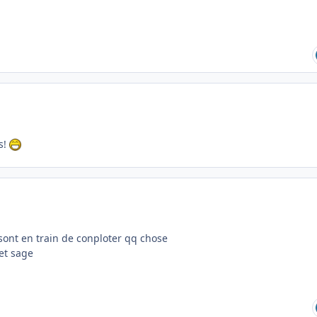
s!
 sont en train de conploter qq chose
 et sage