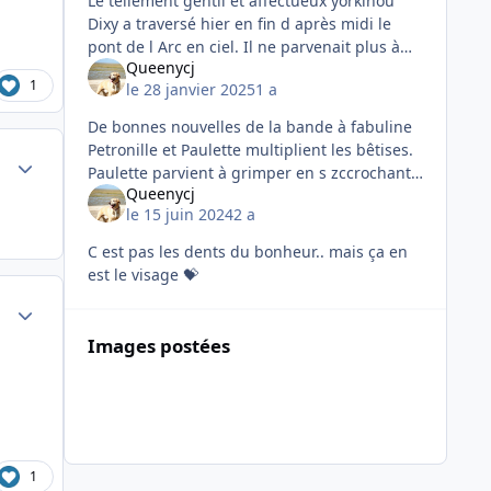
Le tellement gentil et affectueux yorkinou
Dixy a traversé hier en fin d après midi le
pont de l Arc en ciel. Il ne parvenait plus à
Queenycj
respirer malgré les traitements et tout le
1
le 28 janvier 2025
1 a
confort que lui apporta
De bonnes nouvelles de la bande à fabuline
Petronille et Paulette multiplient les bêtises.
Author stats
Paulette parvient à grimper en s zccrochant
Queenycj
au grillage pourtant déjà haut... 🙄. Le papa
le 15 juin 2024
2 a
de Fabuline est
C est pas les dents du bonheur.. mais ça en
est le visage 💝
Author stats
Images postées
1