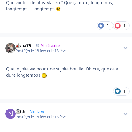
Que vouloir de plus Mariko ? Que ça dure, longtemps,
longtemps.... longtemps
😉
1
1
Anna76
Autho
Modératrice
Posté(e)
le 18 février
le 18 févr.
Quelle jolie vie pour une si jolie bouille. Oh oui, que cela
dure longtemps !
1
Naïa
Autho
Membres
Posté(e)
le 18 février
le 18 févr.