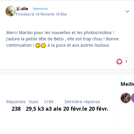
Thalie
Autho
Membres
Posté(e)
le 18 février
le 18 févr.
Merci Mariko pour les nouvelles et les photos/vidéos !
J'adore la petite tête de Betsi , elle est trop chou ! Bonne
continuation !
à la puce et aux autres loulous
1
Meill
Réponses
Vues
Créé
Dernière réponse
238
29,5 k
3 a
3 a
le 20 févr.
le 20 févr.