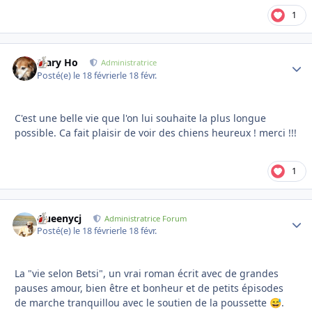
1
Mary Ho
Autho
Administratrice
Posté(e)
le 18 février
le 18 févr.
C'est une belle vie que l'on lui souhaite la plus longue
possible. Ca fait plaisir de voir des chiens heureux ! merci !!!
1
Queenycj
Autho
Administratrice Forum
Posté(e)
le 18 février
le 18 févr.
La "vie selon Betsi", un vrai roman écrit avec de grandes
pauses amour, bien être et bonheur et de petits épisodes
de marche tranquillou avec le soutien de la poussette
.
😅