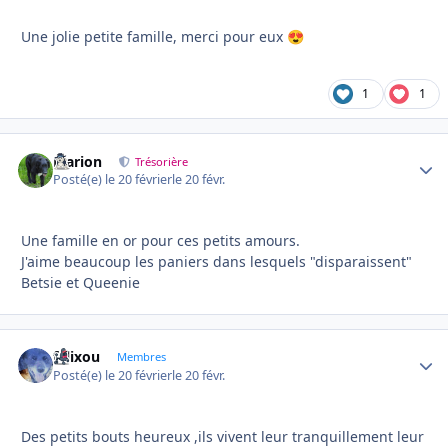
Une jolie petite famille, merci pour eux
😍
1
1
Marion
Autho
Trésorière
Posté(e)
le 20 février
le 20 févr.
Une famille en or pour ces petits amours.
J'aime beaucoup les paniers dans lesquels "disparaissent"
Betsie et Queenie
felixou
Autho
Membres
Posté(e)
le 20 février
le 20 févr.
Des petits bouts heureux ,ils vivent leur tranquillement leur