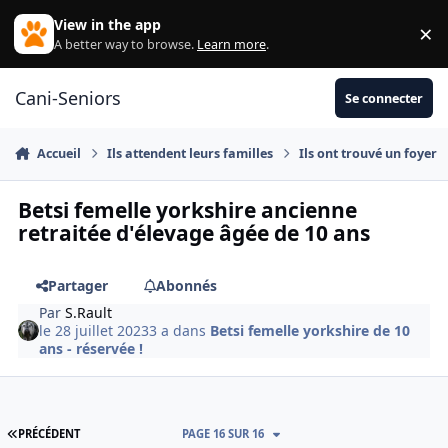
Aller au contenu
View in the app
×
Di
A better way to browse.
Learn more
.
Cani-Seniors
Se connecter
Accueil
Ils attendent leurs familles
Ils ont trouvé un foyer
Betsi femelle yorkshire ancienne
retraitée d'élevage âgée de 10 ans
Partager
Abonnés
Par
S.Rault
le 28 juillet 2023
3 a
dans
Betsi femelle yorkshire de 10
ans - réservée !
PREMIÈRE PAGE
PRÉCÉDENT
PAGE 16 SUR 16