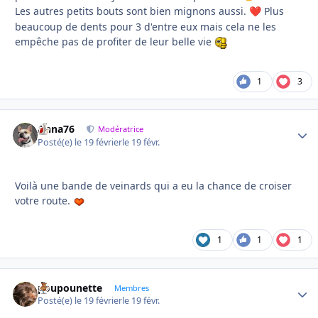
Les autres petits bouts sont bien mignons aussi.
Plus
❤️
beaucoup de dents pour 3 d'entre eux mais cela ne les
empêche pas de profiter de leur belle vie
1
3
Anna76
Autho
Modératrice
Posté(e)
le 19 février
le 19 févr.
Voilà une bande de veinards qui a eu la chance de croiser
votre route.
1
1
1
poupounette
Autho
Membres
Posté(e)
le 19 février
le 19 févr.