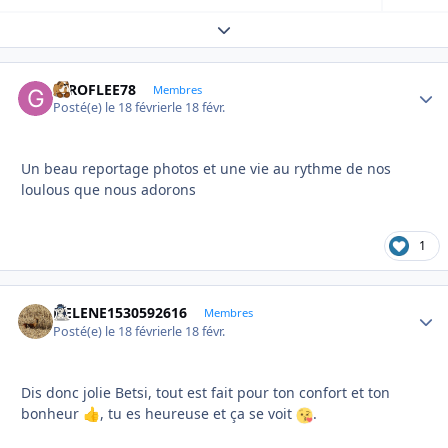
Expand topic overview
GIROFLEE78
Autho
Membres
Posté(e)
le 18 février
le 18 févr.
Un beau reportage photos et une vie au rythme de nos
loulous que nous adorons
1
HELENE1530592616
Autho
Membres
Posté(e)
le 18 février
le 18 févr.
Dis donc jolie Betsi, tout est fait pour ton confort et ton
bonheur
, tu es heureuse et ça se voit
.
👍