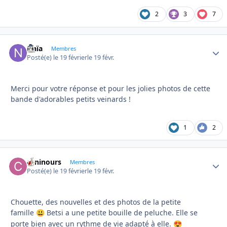
2
3
7
Naïa
Autho
Membres
Posté(e)
le 19 février
le 19 févr.
Merci pour votre réponse et pour les jolies photos de cette
bande d'adorables petits veinards !
1
2
caninours
Autho
Membres
Posté(e)
le 19 février
le 19 févr.
Chouette, des nouvelles et des photos de la petite
famille
Betsi a une petite bouille de peluche. Elle se
😃
porte bien avec un rythme de vie adapté à elle.
😍