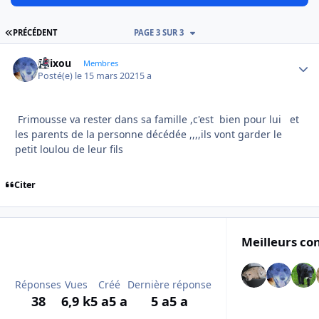
PREMIÈRE PAGE
PRÉCÉDENT
PAGE 3 SUR 3
felixou
Autho
Membres
Posté(e)
le 15 mars 2021
5 a
Frimousse va rester dans sa famille ,c'est bien pour lui et
les parents de la personne décédée ,,,,ils vont garder le
petit loulou de leur fils
Citer
Meilleurs con
Réponses
Vues
Créé
Dernière réponse
38
6,9 k
5 a
5 a
5 a
5 a