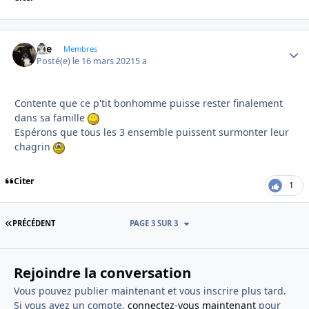
Joe
Autho
Membres
Posté(e)
le 16 mars 2021
5 a
Contente que ce p'tit bonhomme puisse rester finalement
dans sa famille
Espérons que tous les 3 ensemble puissent surmonter leur
chagrin
Citer
1
PREMIÈRE PAGE
PRÉCÉDENT
PAGE 3 SUR 3
Rejoindre la conversation
Vous pouvez publier maintenant et vous inscrire plus tard.
Si vous avez un compte,
connectez-vous maintenant
pour