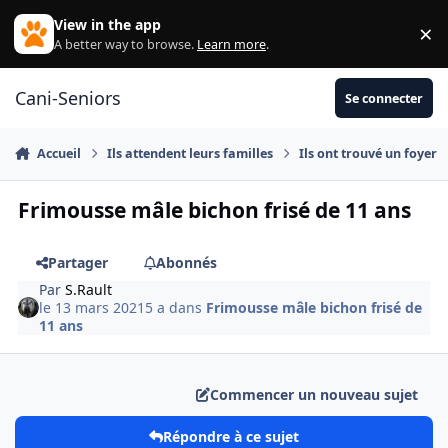
Aller au contenu
View in the app
×
Di
A better way to browse.
Learn more
.
Cani-Seniors
Se connecter
Accueil
Ils attendent leurs familles
Ils ont trouvé un foyer
Frimousse mâle bichon frisé de 11 ans
Partager
Abonnés
Par
S.Rault
le 13 mars 2021
5 a
dans
Frimousse mâle bichon frisé de
11 ans
Commencer un nouveau sujet
Répondre à ce sujet