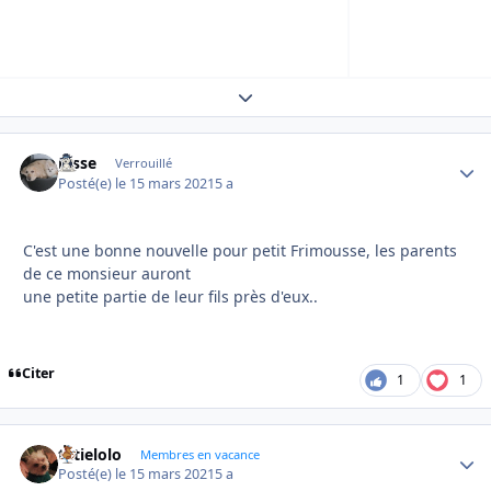
Expand topic overview
josse
Autho
Verrouillé
Posté(e)
le 15 mars 2021
5 a
C'est une bonne nouvelle pour petit Frimousse, les parents
de ce monsieur auront
une petite partie de leur fils près d'eux..
Citer
1
1
tatielolo
Autho
Membres en vacance
Posté(e)
le 15 mars 2021
5 a