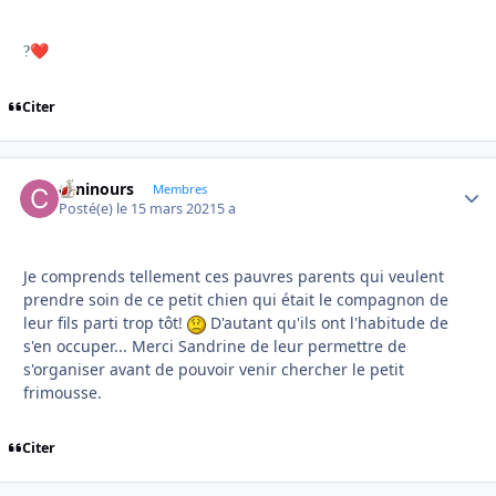
?
❤️
Citer
caninours
Autho
Membres
Posté(e)
le 15 mars 2021
5 a
Je comprends tellement ces pauvres parents qui veulent
prendre soin de ce petit chien qui était le compagnon de
leur fils parti trop tôt!
D'autant qu'ils ont l'habitude de
s'en occuper... Merci Sandrine de leur permettre de
s'organiser avant de pouvoir venir chercher le petit
frimousse.
Citer