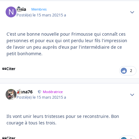
Naïa
Autho
Membres
Posté(e)
le 15 mars 2021
5 a
C'est une bonne nouvelle pour Frimousse qui connaît ces
personnes et pour eux qui ont perdu leur fils l'impression
de l'avoir un peu auprès d'eux par l'intermédiaire de ce
petit bonhomme.
Citer
2
Anna76
Autho
Modératrice
Posté(e)
le 15 mars 2021
5 a
Ils vont unir leurs tristesses pour se reconstruire. Bon
courage à tous les trois.
Citer