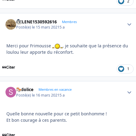
2
HELENE1530592616
Autho
Membres
Posté(e)
le 15 mars 2021
5 a
Merci pour Frimousse
, je souhaite que la présence du
loulou leur apporte du réconfort.
Citer
1
Sydolice
Autho
Membres en vacance
Posté(e)
le 16 mars 2021
5 a
Quelle bonne nouvelle pour ce petit bonhomme !
Et bon courage à ces parents.
Citer