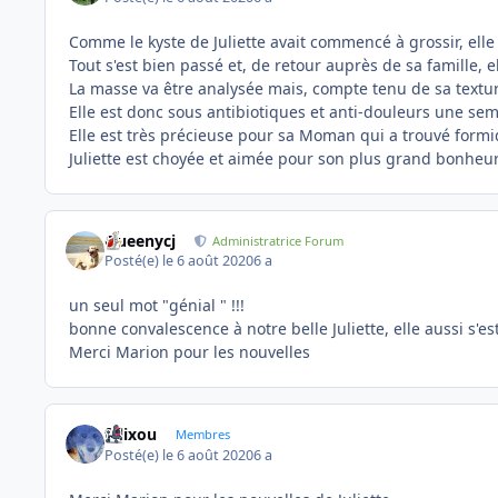
Comme le kyste de Juliette avait commencé à grossir, el
Tout s'est bien passé et, de retour auprès de sa famille, e
La masse va être analysée mais, compte tenu de sa texture
Elle est donc sous antibiotiques et anti-douleurs une sema
Elle est très précieuse pour sa Moman qui a trouvé formid
Juliette est choyée et aimée pour son plus grand bonheur,
Queenycj
Administratrice Forum
Posté(e)
le 6 août 2020
6 a
un seul mot "génial " !!!
bonne convalescence à notre belle Juliette, elle aussi s'e
Merci Marion pour les nouvelles
felixou
Membres
Posté(e)
le 6 août 2020
6 a