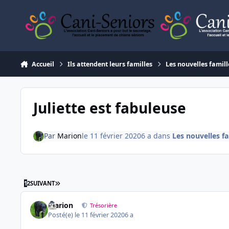
Aller au contenu
Accueil
Ils attendent leurs familles
Les nouvelles famill
Juliette est fabuleuse
Par
Marion
le 11 février 2020
6 a
dans
Les nouvelles fa
DERNIÈRE PAGE
1
2
SUIVANT
Marion
Trésorière
Posté(e)
le 11 février 2020
6 a