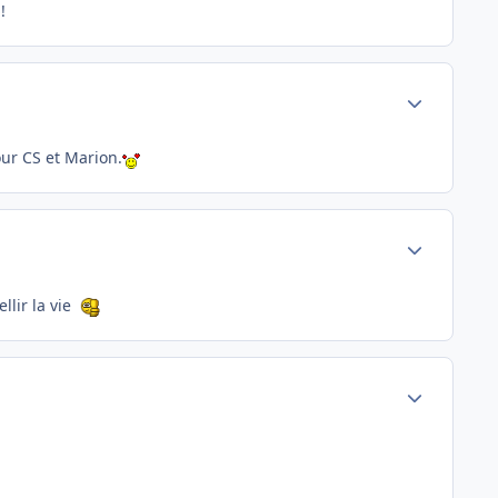
!
Author stats
our CS et Marion.
Author stats
llir la vie
Author stats