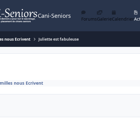
Cani-Seniors
Forums
Galerie
Calendrier
Act
es nous Ecrivent
Juliette est fabuleuse
milles nous Ecrivent