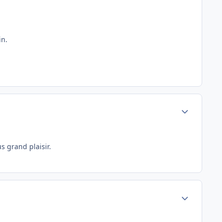
in.
Author stats
s grand plaisir.
Author stats