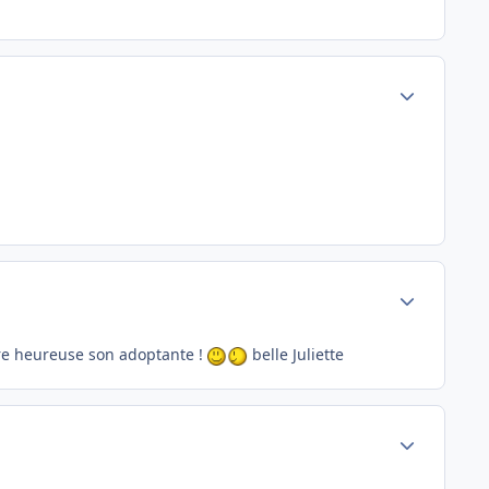
Author stats
Author stats
ndre heureuse son adoptante !
belle Juliette
Author stats