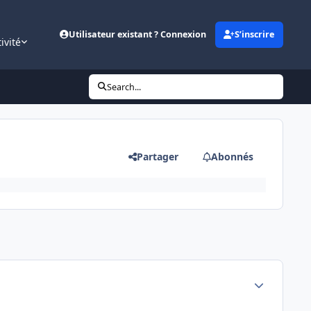
Utilisateur existant ? Connexion
S’inscrire
ivité
Search...
Partager
Abonnés
Author stats