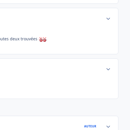
Author stats
toutes deux trouvées
.
Author stats
Author stats
AUTEUR