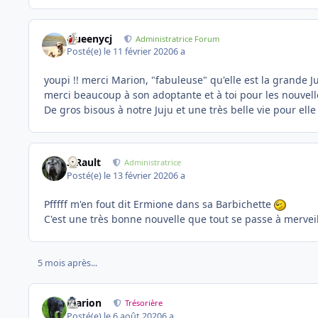
Queenycj
Administratrice Forum
Posté(e)
le 11 février 2020
6 a
youpi !! merci Marion, "fabuleuse" qu'elle est la grande Ju
merci beaucoup à son adoptante et à toi pour les nouvelle
De gros bisous à notre Juju et une très belle vie pour e
S.Rault
Administratrice
Posté(e)
le 13 février 2020
6 a
Pfffff m'en fout dit Ermione dans sa Barbichette
C'est une très bonne nouvelle que tout se passe à mervei
5 mois après...
Marion
Trésorière
Posté(e)
le 6 août 2020
6 a