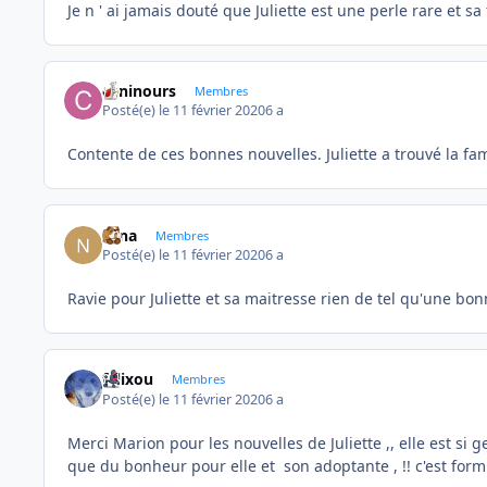
Je n ' ai jamais douté que Juliette est une perle rare et sa f
caninours
Membres
Posté(e)
le 11 février 2020
6 a
Contente de ces bonnes nouvelles. Juliette a trouvé la fa
Nina
Membres
Posté(e)
le 11 février 2020
6 a
Ravie pour Juliette et sa maitresse rien de tel qu'une b
felixou
Membres
Posté(e)
le 11 février 2020
6 a
Merci Marion pour les nouvelles de Juliette ,, elle est si g
que du bonheur pour elle et son adoptante , !! c'est form