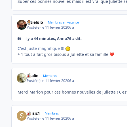
Super ces bonnes nouvelles mais il est vrai que Juliette s
tatielolo
Membres en vacance
Posté(e)
le 11 février 2020
6 a
il y a 44 minutes, Anna76 a dit :
C'est juste magnifique !!!
+ 1 tout à fait gros bisous à Juliette et sa famille
❤️
Thalie
Membres
Posté(e)
le 11 février 2020
6 a
Merci Marion pour ces bonnes nouvelles de Juliette ! C'est
Soisic1
Membres
Posté(e)
le 11 février 2020
6 a