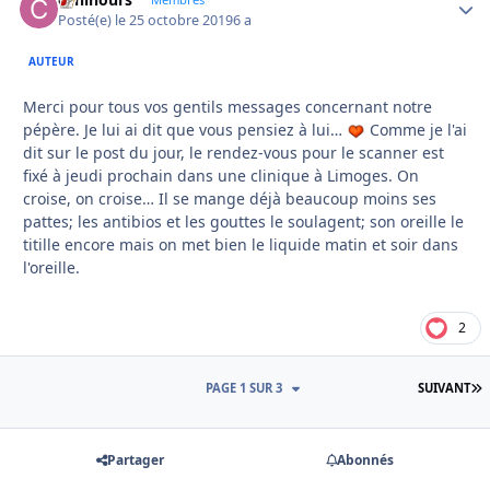
Autho
Posté(e)
le 25 octobre 2019
6 a
AUTEUR
Merci pour tous vos gentils messages concernant notre
pépère. Je lui ai dit que vous pensiez à lui…
Comme je l'ai
dit sur le post du jour, le rendez-vous pour le scanner est
fixé à jeudi prochain dans une clinique à Limoges. On
croise, on croise… Il se mange déjà beaucoup moins ses
pattes; les antibios et les gouttes le soulagent; son oreille le
titille encore mais on met bien le liquide matin et soir dans
l'oreille.
2
D
PAGE 1 SUR 3
SUIVANT
Partager
Abonnés