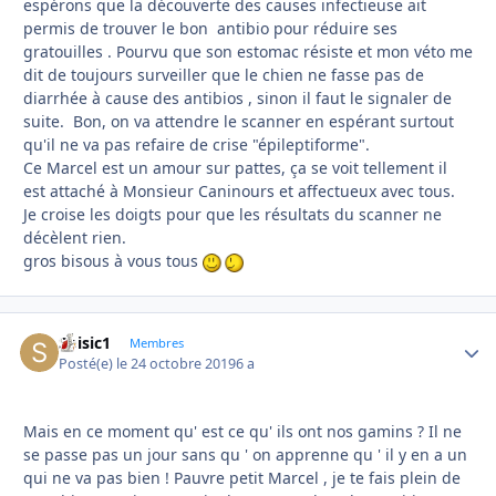
espérons que la découverte des causes infectieuse ait
permis de trouver le bon antibio pour réduire ses
gratouilles . Pourvu que son estomac résiste et mon véto me
dit de toujours surveiller que le chien ne fasse pas de
diarrhée à cause des antibios , sinon il faut le signaler de
suite. Bon, on va attendre le scanner en espérant surtout
qu'il ne va pas refaire de crise "épileptiforme".
Ce Marcel est un amour sur pattes, ça se voit tellement il
est attaché à Monsieur Caninours et affectueux avec tous.
Je croise les doigts pour que les résultats du scanner ne
décèlent rien.
gros bisous à vous tous
Soisic1
Autho
Membres
Posté(e)
le 24 octobre 2019
6 a
Mais en ce moment qu' est ce qu' ils ont nos gamins ? Il ne
se passe pas un jour sans qu ' on apprenne qu ' il y en a un
qui ne va pas bien ! Pauvre petit Marcel , je te fais plein de