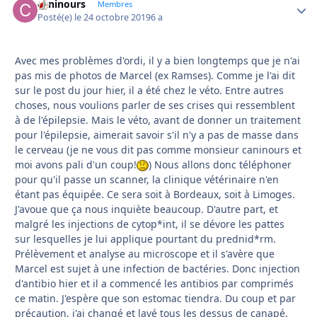
caninours
Autho
Membres
Posté(e)
le 24 octobre 2019
6 a
Avec mes problèmes d'ordi, il y a bien longtemps que je n'ai
pas mis de photos de Marcel (ex Ramses). Comme je l'ai dit
sur le post du jour hier, il a été chez le véto. Entre autres
choses, nous voulions parler de ses crises qui ressemblent
à de l'épilepsie. Mais le véto, avant de donner un traitement
pour l'épilepsie, aimerait savoir s'il n'y a pas de masse dans
le cerveau (je ne vous dit pas comme monsieur caninours et
moi avons pali d'un coup!
) Nous allons donc téléphoner
pour qu'il passe un scanner, la clinique vétérinaire n'en
étant pas équipée. Ce sera soit à Bordeaux, soit à Limoges.
J'avoue que ça nous inquiète beaucoup. D'autre part, et
malgré les injections de cytop*int, il se dévore les pattes
sur lesquelles je lui applique pourtant du prednid*rm.
Prélèvement et analyse au microscope et il s'avère que
Marcel est sujet à une infection de bactéries. Donc injection
d'antibio hier et il a commencé les antibios par comprimés
ce matin. J'espère que son estomac tiendra. Du coup et par
précaution, j'ai changé et lavé tous les dessus de canapé,