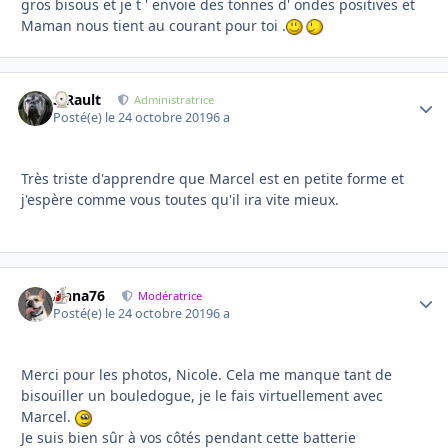
gros bisous et je t ' envoie des tonnes d' ondes positives et
Maman nous tient au courant pour toi .
S.Rault
Autho
Administratrice
Posté(e)
le 24 octobre 2019
6 a
Très triste d'apprendre que Marcel est en petite forme et
j'espère comme vous toutes qu'il ira vite mieux.
Anna76
Autho
Modératrice
Posté(e)
le 24 octobre 2019
6 a
Merci pour les photos, Nicole. Cela me manque tant de
bisouiller un bouledogue, je le fais virtuellement avec
Marcel.
Je suis bien sûr à vos côtés pendant cette batterie