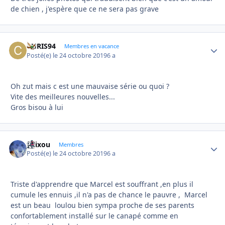
de chien , j'espère que ce ne sera pas grave
CHRIS94
Autho
Membres en vacance
Posté(e)
le 24 octobre 2019
6 a
Oh zut mais c est une mauvaise série ou quoi ?
Vite des meilleures nouvelles...
Gros bisou à lui
felixou
Autho
Membres
Posté(e)
le 24 octobre 2019
6 a
Triste d'apprendre que Marcel est souffrant ,en plus il
cumule les ennuis ,il n'a pas de chance le pauvre , Marcel
est un beau loulou bien sympa proche de ses parents
confortablement installé sur le canapé comme en