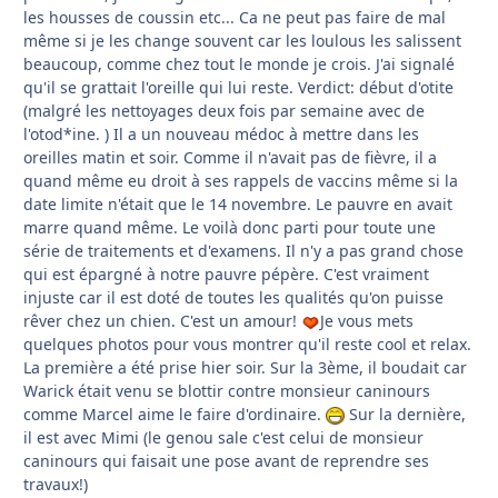
les housses de coussin etc... Ca ne peut pas faire de mal
même si je les change souvent car les loulous les salissent
beaucoup, comme chez tout le monde je crois. J'ai signalé
qu'il se grattait l'oreille qui lui reste. Verdict: début d'otite
(malgré les nettoyages deux fois par semaine avec de
l'otod*ine. ) Il a un nouveau médoc à mettre dans les
oreilles matin et soir. Comme il n'avait pas de fièvre, il a
quand même eu droit à ses rappels de vaccins même si la
date limite n'était que le 14 novembre. Le pauvre en avait
marre quand même. Le voilà donc parti pour toute une
série de traitements et d'examens. Il n'y a pas grand chose
qui est épargné à notre pauvre pépère. C'est vraiment
injuste car il est doté de toutes les qualités qu'on puisse
rêver chez un chien. C'est un amour!
Je vous mets
quelques photos pour vous montrer qu'il reste cool et relax.
La première a été prise hier soir. Sur la 3ème, il boudait car
Warick était venu se blottir contre monsieur caninours
comme Marcel aime le faire d'ordinaire.
Sur la dernière,
il est avec Mimi (le genou sale c'est celui de monsieur
caninours qui faisait une pose avant de reprendre ses
travaux!)