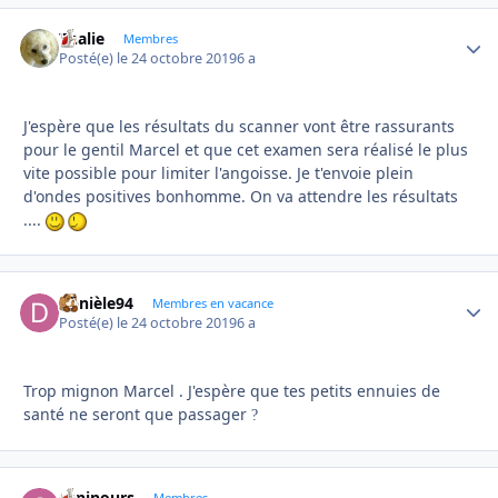
Thalie
Autho
Membres
Posté(e)
le 24 octobre 2019
6 a
J'espère que les résultats du scanner vont être rassurants
pour le gentil Marcel et que cet examen sera réalisé le plus
vite possible pour limiter l'angoisse. Je t'envoie plein
d'ondes positives bonhomme. On va attendre les résultats
....
Danièle94
Autho
Membres en vacance
Posté(e)
le 24 octobre 2019
6 a
Trop mignon Marcel . J'espère que tes petits ennuies de
santé ne seront que passager
?
caninours
Membres