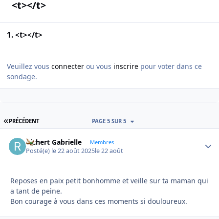
<t></t>
1. <t></t>
Veuillez vous
connecter
ou vous
inscrire
pour voter dans ce
sondage.
PREMIÈRE PAGE
PRÉCÉDENT
PAGE 5 SUR 5
Richert Gabrielle
Autho
Membres
Posté(e)
le 22 août 2025
le 22 août
Reposes en paix petit bonhomme et veille sur ta maman qui
a tant de peine.
Bon courage à vous dans ces moments si douloureux.