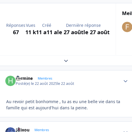
Meil
Réponses
Vues
Créé
Dernière réponse
67
11 k
11 a
11 a
le 27 août
le 27 août
Expand topic overview
hermine
Autho
Membres
Posté(e)
le 22 août 2025
le 22 août
Au revoir petit bonhomme , tu as eu une belle vie dans ta
famille qui est aujourd'hui dans la peine.
felixou
Autho
Membres