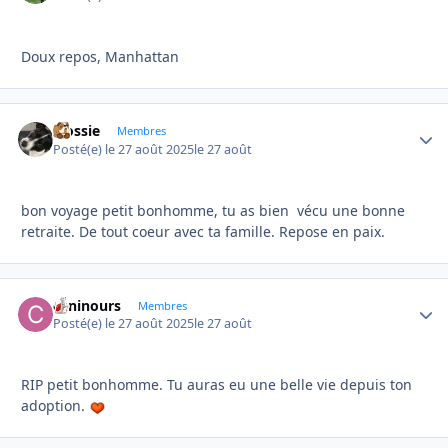
Doux repos, Manhattan
Flossie
Autho
Membres
Posté(e)
le 27 août 2025
le 27 août
bon voyage petit bonhomme, tu as bien vécu une bonne
retraite. De tout coeur avec ta famille. Repose en paix.
caninours
Autho
Membres
Posté(e)
le 27 août 2025
le 27 août
RIP petit bonhomme. Tu auras eu une belle vie depuis ton
adoption.