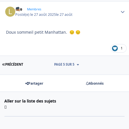
live
Autho
Membres
Posté(e)
le 27 août 2025
le 27 août
Doux sommeil petit Manhattan.
😔
😔
1
PREMIÈRE PAGE
PRÉCÉDENT
PAGE 5 SUR 5
Partager
Abonnés
Aller sur la liste des sujets