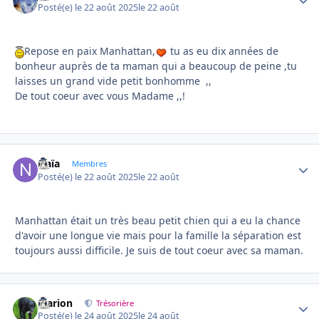
Posté(e)
le 22 août 2025
le 22 août
Repose en paix Manhattan,
tu as eu dix années de
bonheur auprès de ta maman qui a beaucoup de peine ,tu
laisses un grand vide petit bonhomme ,,
De tout coeur avec vous Madame ,,!
Naïa
Autho
Membres
Posté(e)
le 22 août 2025
le 22 août
Manhattan était un très beau petit chien qui a eu la chance
d'avoir une longue vie mais pour la famille la séparation est
toujours aussi difficile. Je suis de tout coeur avec sa maman.
Marion
Autho
Trésorière
Posté(e)
le 24 août 2025
le 24 août