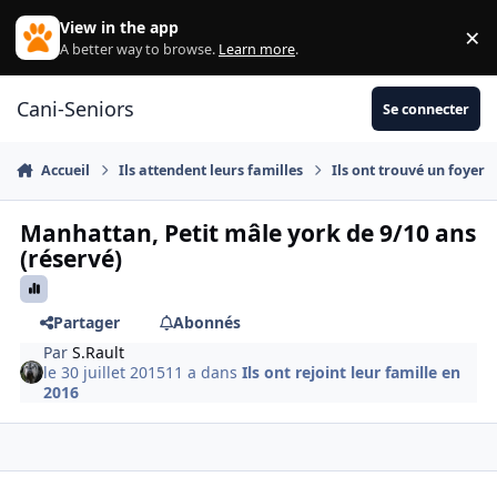
Aller au contenu
View in the app
×
Di
A better way to browse.
Learn more
.
Cani-Seniors
Se connecter
Accueil
Ils attendent leurs familles
Ils ont trouvé un foyer
Manhattan, Petit mâle york de 9/10 ans
(réservé)
Partager
Abonnés
Par
S.Rault
le 30 juillet 2015
11 a
dans
Ils ont rejoint leur famille en
2016