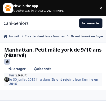
Aller au contenu
View in the app
×
Di
A better way to browse.
Learn more
.
Cani-Seniors
Se connecter
Accueil
Ils attendent leurs familles
Ils ont trouvé un foyer
Manhattan, Petit mâle york de 9/10 ans
(réservé)
Partager
Abonnés
Par
S.Rault
le 30 juillet 2015
11 a
dans
Ils ont rejoint leur famille en
2016