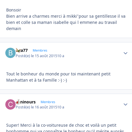
Bonsoir
Bien arrive a charmes merci à mikki"pour sa gentillesse il va
bien et colle sa maman isabelle qui l emmene au travail
demain
bea77
Autho
Membres
Posté(e)
le 15 août 2015
10 a
Tout le bonheur du monde pour toi maintenant petit
Manhattan et à ta Famille :-) :-)
caninours
Autho
Membres
Posté(e)
le 16 août 2015
10 a
Super! Merci à la co-voitureuse de choc et voilà un petit
bonhomme qui va connaître le bonheur qu'il mérite auprès