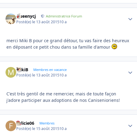
Queenycj
Autho
Administratrice Forum
Posté(e)
le 13 août 2015
10 a
merci Miki B pour ce grand détour, tu vas faire des heureux
en déposant ce petit chou dans sa famille d'amour
MikiB
Autho
Membres en vacance
Posté(e)
le 13 août 2015
10 a
C'est très gentil de me remercier, mais de toute façon
j'adore participer aux adoptions de nos Canisenioriens!
Felicie06
Autho
Membres
Posté(e)
le 15 août 2015
10 a