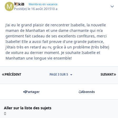
MikiB
Autho
Membres en vacance
Posté(e)
le 16 août 2015
10 a
J'ai eu le grand plaisir de rencontrer Isabelle, la nouvelle
maman de Manhattan et une dame charmante qui m'a
gentiment fait cadeau de ses excellents confitures, merci
Isabelle! Elle a aussi fait preuve d'une grande patience,
j'étais très en retard au rv, grâce à un problème (très bête)
de voiture au dernier moment. Je souhaite Isabelle et
Manhattan une longue vie ensemble!
PREMIÈRE PAGE
D
PRÉCÉDENT
PAGE 3 SUR 5
SUIVANT
Partager
Abonnés
Aller sur la liste des sujets