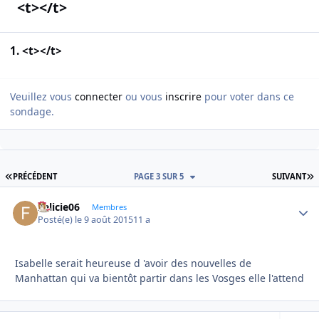
<t></t>
1. <t></t>
Veuillez vous
connecter
ou vous
inscrire
pour voter dans ce
sondage.
PREMIÈRE PAGE
D
PRÉCÉDENT
PAGE 3 SUR 5
SUIVANT
Felicie06
Autho
Membres
Posté(e)
le 9 août 2015
11 a
Isabelle serait heureuse d 'avoir des nouvelles de
Manhattan qui va bientôt partir dans les Vosges elle l'attend