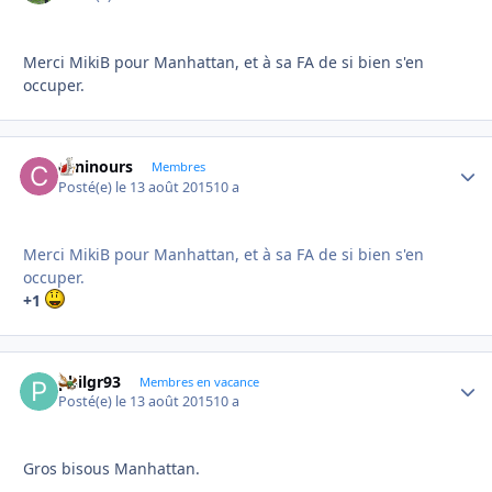
Merci MikiB pour Manhattan, et à sa FA de si bien s'en
occuper.
caninours
Autho
Membres
Posté(e)
le 13 août 2015
10 a
Merci MikiB pour Manhattan, et à sa FA de si bien s'en
occuper.
+1
philgr93
Autho
Membres en vacance
Posté(e)
le 13 août 2015
10 a
Gros bisous Manhattan.