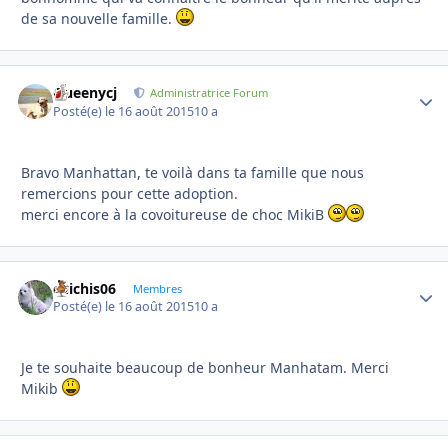
de sa nouvelle famille.
Queenycj
Autho
Administratrice Forum
Posté(e)
le 16 août 2015
10 a
Bravo Manhattan, te voilà dans ta famille que nous
remercions pour cette adoption.
merci encore à la covoitureuse de choc MikiB
chichis06
Autho
Membres
Posté(e)
le 16 août 2015
10 a
Je te souhaite beaucoup de bonheur Manhatam. Merci
Mikib