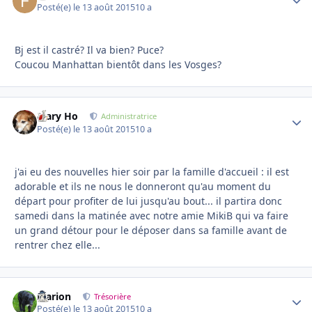
Posté(e)
le 13 août 2015
10 a
Bj est il castré? Il va bien? Puce?
Coucou Manhattan bientôt dans les Vosges?
Mary Ho
Autho
Administratrice
Posté(e)
le 13 août 2015
10 a
j'ai eu des nouvelles hier soir par la famille d'accueil : il est
adorable et ils ne nous le donneront qu'au moment du
départ pour profiter de lui jusqu'au bout... il partira donc
samedi dans la matinée avec notre amie MikiB qui va faire
un grand détour pour le déposer dans sa famille avant de
rentrer chez elle...
Marion
Autho
Trésorière
Posté(e)
le 13 août 2015
10 a