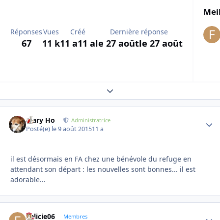
Meil
Réponses
Vues
Créé
Dernière réponse
67
11 k
11 a
11 a
le 27 août
le 27 août
Expand topic overview
Mary Ho
Autho
Administratrice
Posté(e)
le 9 août 2015
11 a
il est désormais en FA chez une bénévole du refuge en
attendant son départ : les nouvelles sont bonnes... il est
adorable...
Felicie06
Autho
Membres