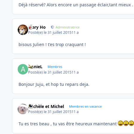
Déjà réservé? Alors encore un passage éclair,tant mieux 
Mary Ho
Administratrice
Posté(e)
le 31 juillet 2015
11 a
bisous Julien ! t'es trop craquant !
AnnieL
Membres
Posté(e)
le 31 juillet 2015
11 a
Bonjour Juju, et hop tu repars deja.
Michèle et Michel
Membres en vacance
Posté(e)
le 31 juillet 2015
11 a
Tu es tres beau , tu vas être heureux maintenant