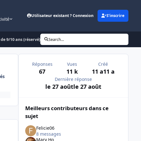
Utilisateur existant ? Connexion
S’inscrire
ivité
de 9/10 ans (réservé)
Search...
Réponses
Vues
Créé
67
11 k
11 a
11 a
és
Dernière réponse
le 27 août
le 27 août
Meilleurs contributeurs dans ce
sujet
Felicie06
8 messages
Mary Ho