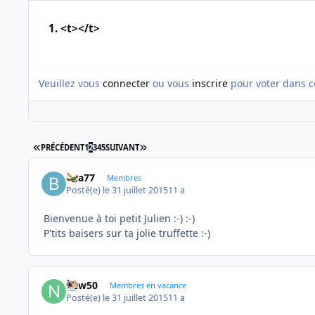
1. <t></t>
Veuillez vous
connecter
ou vous
inscrire
pour voter dans c
PREMIÈRE PAGE
DERNIÈRE PAGE
PRÉCÉDENT
1
2
3
4
5
SUIVANT
bea77
Membres
Posté(e)
le 31 juillet 2015
11 a
Bienvenue à toi petit Julien :-) :-)
P'tits baisers sur ta jolie truffette :-)
new50
Membres en vacance
Posté(e)
le 31 juillet 2015
11 a