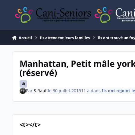
Aller au contenu
Accueil
Ils attendent leurs familles
Ils ont trouvé un fo
Manhattan, Petit mâle york
(réservé)
Par
S.Rault
le 30 juillet 2015
11 a
dans
Ils ont rejoint l
<t></t>