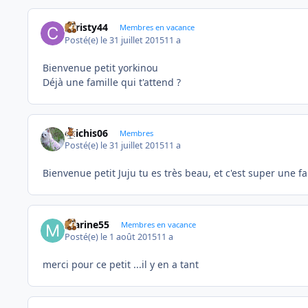
christy44
Membres en vacance
Posté(e)
le 31 juillet 2015
11 a
Bienvenue petit yorkinou
Déjà une famille qui t'attend ?
chichis06
Membres
Posté(e)
le 31 juillet 2015
11 a
Bienvenue petit Juju tu es très beau, et c'est super une f
marine55
Membres en vacance
Posté(e)
le 1 août 2015
11 a
merci pour ce petit ...il y en a tant