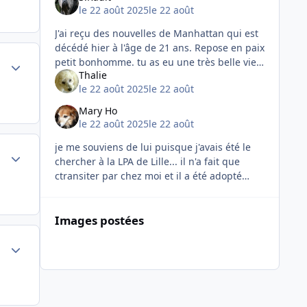
le 22 août 2025
le 22 août
J'ai reçu des nouvelles de Manhattan qui est
décédé hier à l'âge de 21 ans. Repose en paix
petit bonhomme. tu as eu une très belle vie
Author stats
Thalie
auprès de ton adoptante. "Bonsoir, il y a 10-
le 22 août 2025
le 22 août
11 ans j
Mary Ho
le 22 août 2025
le 22 août
je me souviens de lui puisque j'avais été le
Author stats
chercher à la LPA de Lille... il n'a fait que
ctransiter par chez moi et il a été adopté
dans l'Est... C'est un bel âge ! repose en
paix petit
Images postées
Author stats