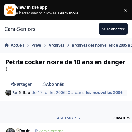
Aller au contenu
View in the app
×
Di
A better way to browse.
Learn more
.
Cani-Seniors
Se connecter
Accueil
Privé
Archives
archives des nouvelles de 2005 à
Petite cocker noire de 10 ans en danger
!
Partager
Abonnés
Par
S.Rault
le 17 juillet 2006
20 a
dans
les nouvelles 2006
D
PAGE 1 SUR 7
SUIVANT
S.Rault
Autho
Administratrice