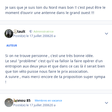
Je sais que je suis loin du Nord mais bon !! c'est peut être le
moment d'ouvrir une antenne dans le grand ouest !!!
S.Rault
Autho
Administratrice
Posté(e)
le 17 juillet 2006
20 a
AUTEUR
Si on ne trouve personne , c'est une très bonne idée.
Le seul "problème" c'est qu'il va falloir la faire opérer d'un
entropion aux deux yeux et que dans ce cas là il serait bien
que ton véto puisse nous faire le prix association.
A suivre , mais merci encore de ta proposition super sympa
!
manou 85
Autho
Membres en vacance
Posté(e)
le 17 juillet 2006
20 a