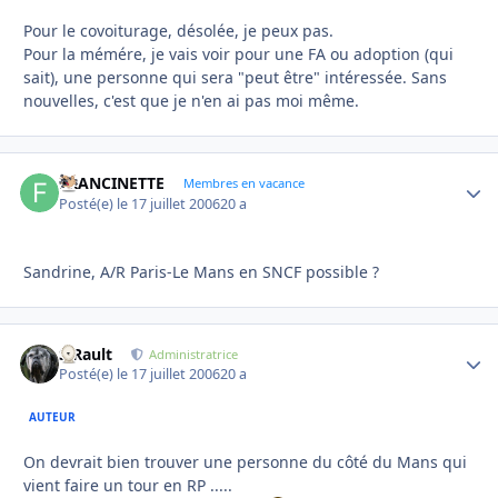
Pour le covoiturage, désolée, je peux pas.
Pour la mémére, je vais voir pour une FA ou adoption (qui
sait), une personne qui sera "peut être" intéressée. Sans
nouvelles, c'est que je n'en ai pas moi même.
FRANCINETTE
Autho
Membres en vacance
Posté(e)
le 17 juillet 2006
20 a
Sandrine, A/R Paris-Le Mans en SNCF possible ?
S.Rault
Autho
Administratrice
Posté(e)
le 17 juillet 2006
20 a
AUTEUR
On devrait bien trouver une personne du côté du Mans qui
vient faire un tour en RP .....