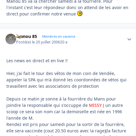
Manou 85 va la chercher samedi à la fourrière. Pour
l'instant c'est leur répondeur donc on attend de les avoir en
direct pour confirmer notre venue
manou 85
Autho
Membres en vacance
Posté(e)
le 20 juillet 2006
20 a
Les news en direct et en live !!
Hier, j'ai fait le tour des vétos de mon coin de Vendée,
appeler la SPA qui m'a donné les coordonnées de vétos qui
travaillent avec les associations de protection
Depuis ce matin je sonne à la fourrière du Mans pour
joindre la responsable qui s'occuppe de
MISSY
( un autre
scoop ce sera son nom car la demoiselle est née en 1996
l'année de M.
Rendez est pris pour samedi pour la sortir de la fourrière,
elle sera vaccinée (cout 20.50 euros avec la rage)(la facture