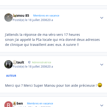
manou 85
Autho
Membres en vacance
Posté(e)
le 18 juillet 2006
20 a
J'attends la réponse de ma véro vers 17 heures
sinon j'ai appelé la PSa locale qui m'a donné deux adresses
de clinique qui travaillent avec eux. A suivre !!
S.Rault
Autho
Administratrice
Posté(e)
le 18 juillet 2006
20 a
AUTEUR
Merci qui ? Merci Super Manou pour ton aide précieuse !
baben
Autho
Membres en vacance