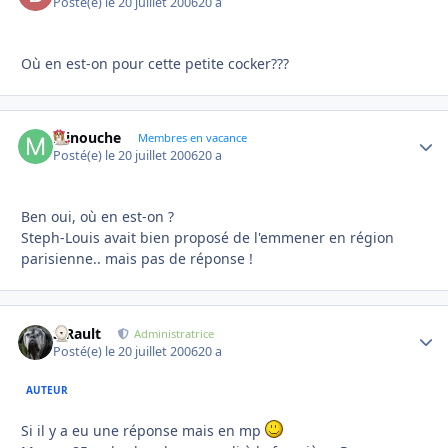
Posté(e)
le 20 juillet 2006
20 a
Où en est-on pour cette petite cocker???
Minouche
Autho
Membres en vacance
Posté(e)
le 20 juillet 2006
20 a
Ben oui, où en est-on ?
Steph-Louis avait bien proposé de l'emmener en région
parisienne.. mais pas de réponse !
S.Rault
Autho
Administratrice
Posté(e)
le 20 juillet 2006
20 a
AUTEUR
Si il y a eu une réponse mais en mp