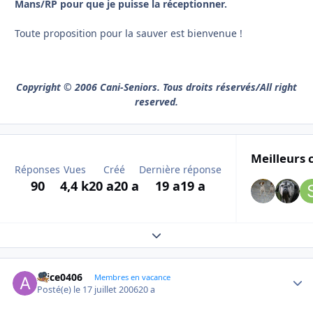
Mans/RP pour que je puisse la réceptionner.
Toute proposition pour la sauver est bienvenue !
Copyright © 2006 Cani-Seniors. Tous droits réservés/All right
reserved.
Meilleurs 
Réponses
Vues
Créé
Dernière réponse
90
4,4 k
20 a
20 a
19 a
19 a
Expand topic overview
Alice0406
Autho
Membres en vacance
Posté(e)
le 17 juillet 2006
20 a