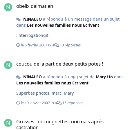
obelix dalmatien
NINALEO
a répondu à un message dans un sujet
dans
Les nouvelles familles nous Ecrivent
:interrogationgif:
le 6 février 2007
19 a
13 réponses
coucou de la part de deux petits potes !
coucou de la part de deux petits potes !
NINALEO
a répondu à un(e) sujet de
Mary Ho
dans
Les nouvelles familles nous Ecrivent
Superbes photos, merci Mary.
le 19 janvier 2007
19 a
15 réponses
Grosses coucougnettes, oui mais aprés castration
Grosses coucougnettes, oui mais aprés
castration