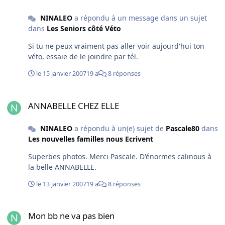
NINALEO
a répondu à un message dans un sujet
dans
Les Seniors côté Véto
Si tu ne peux vraiment pas aller voir aujourd'hui ton
véto, essaie de le joindre par tél.
le 15 janvier 2007
19 a
8 réponses
ANNABELLE CHEZ ELLE
ANNABELLE CHEZ ELLE
NINALEO
a répondu à un(e) sujet de
Pascale80
dans
Les nouvelles familles nous Ecrivent
Superbes photos. Merci Pascale. D'énormes calinous à
la belle ANNABELLE.
le 13 janvier 2007
19 a
8 réponses
Mon bb ne va pas bien
Mon bb ne va pas bien