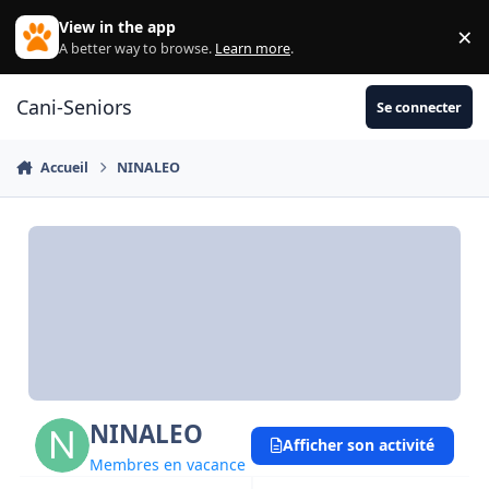
Aller au contenu
View in the app
×
Di
A better way to browse.
Learn more
.
Cani-Seniors
Se connecter
Accueil
NINALEO
NINALEO
Afficher son activité
Membres en vacance