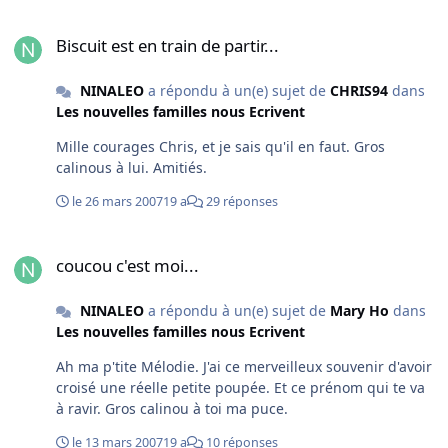
Biscuit est en train de partir...
Biscuit est en train de partir...
NINALEO
a répondu à un(e) sujet de
CHRIS94
dans
Les nouvelles familles nous Ecrivent
Mille courages Chris, et je sais qu'il en faut. Gros
calinous à lui. Amitiés.
le 26 mars 2007
19 a
29 réponses
coucou c'est moi...
coucou c'est moi...
NINALEO
a répondu à un(e) sujet de
Mary Ho
dans
Les nouvelles familles nous Ecrivent
Ah ma p'tite Mélodie. J'ai ce merveilleux souvenir d'avoir
croisé une réelle petite poupée. Et ce prénom qui te va
à ravir. Gros calinou à toi ma puce.
le 13 mars 2007
19 a
10 réponses