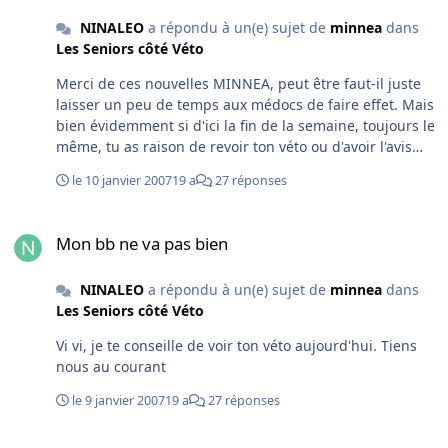
NINALEO
a répondu à un(e) sujet de
minnea
dans
Les Seniors côté Véto
Merci de ces nouvelles MINNEA, peut être faut-il juste
laisser un peu de temps aux médocs de faire effet. Mais
bien évidemment si d'ici la fin de la semaine, toujours le
même, tu as raison de revoir ton véto ou d'avoir l'avis
d'un autre véto.
le 10 janvier 2007
19 a
27 réponses
Mon bb ne va pas bien
Mon bb ne va pas bien
NINALEO
a répondu à un(e) sujet de
minnea
dans
Les Seniors côté Véto
Vi vi, je te conseille de voir ton véto aujourd'hui. Tiens
nous au courant
le 9 janvier 2007
19 a
27 réponses
Farell a 17 ans!