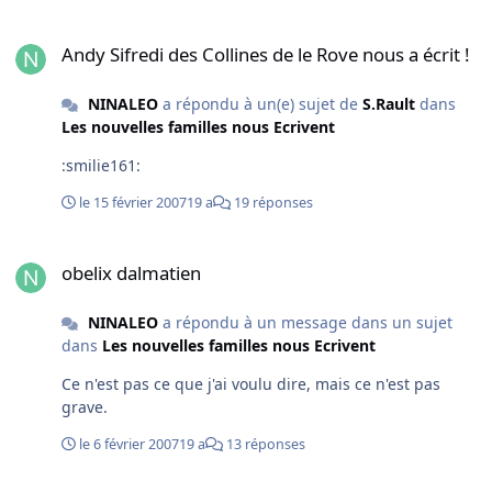
Andy Sifredi des Collines de le Rove nous a écrit !
Andy Sifredi des Collines de le Rove nous a écrit !
NINALEO
a répondu à un(e) sujet de
S.Rault
dans
Les nouvelles familles nous Ecrivent
:smilie161:
le 15 février 2007
19 a
19 réponses
obelix dalmatien
obelix dalmatien
NINALEO
a répondu à un message dans un sujet
dans
Les nouvelles familles nous Ecrivent
Ce n'est pas ce que j'ai voulu dire, mais ce n'est pas
grave.
le 6 février 2007
19 a
13 réponses
obelix dalmatien