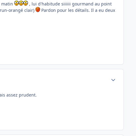
ce matin
, lui d'habitude siiiiii gourmand au point
 brun-orangé clair)
Pardon pour les détails. Il a eu deux
Author stats
mais assez prudent.