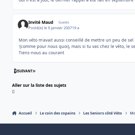
Invité Maud
Guests
Posté(e)
le 9 janvier 2007
19 a
Mon véto m'avait aussi conseillé de mettre un peu de sel
'(comme pour nous quoi), mais si tu vas chez le véto, le se
Tiens-nous au courant
DERNIÈRE PAGE
1
2
SUIVANT
Aller sur la liste des sujets
Accueil
Le coin des copains
Les Seniors côté Véto
Mo