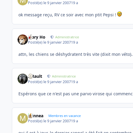
Posté(e)
le 9 janvier 2007
19 a
ok message reçu, RV ce soir avec mon ptit Pepsi !
Mary Ho
Administratrice
Posté(e)
le 9 janvier 2007
19 a
attn, les chiens se déshydratent très vite (dixit mon véto)..
S.Rault
Administratrice
Posté(e)
le 9 janvier 2007
19 a
Espérons que ce n'est pas une parvo virose qui commence !
minnea
Membres en vacance
Posté(e)
le 9 janvier 2007
19 a
oui il est à jour, le dernier rappel a été fait en septembre 