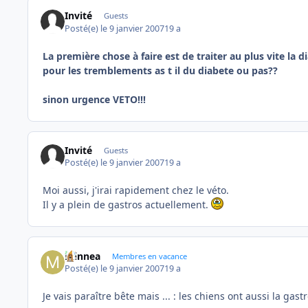
Invité
Guests
Posté(e)
le 9 janvier 2007
19 a
La première chose à faire est de traiter au plus vite la d
pour les tremblements as t il du diabete ou pas??
sinon urgence VETO!!!
Invité
Guests
Posté(e)
le 9 janvier 2007
19 a
Moi aussi, j'irai rapidement chez le véto.
Il y a plein de gastros actuellement.
minnea
Membres en vacance
Posté(e)
le 9 janvier 2007
19 a
Je vais paraître bête mais ... : les chiens ont aussi la ga