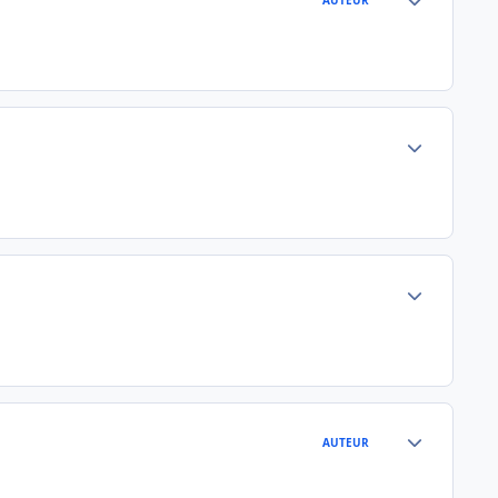
AUTEUR
Author stats
Author stats
Author stats
AUTEUR