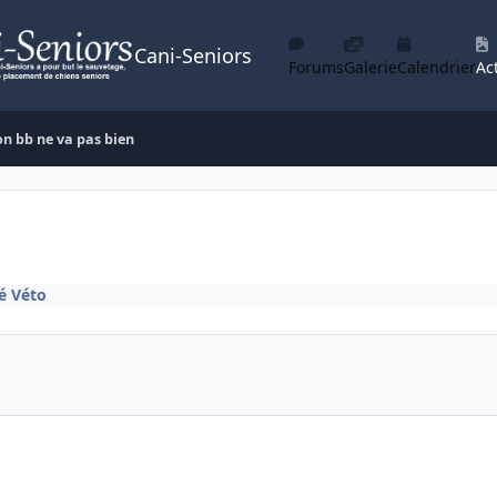
Cani-Seniors
Forums
Galerie
Calendrier
Act
n bb ne va pas bien
é Véto