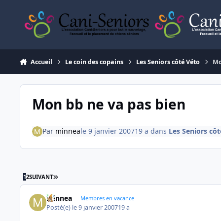
Aller au contenu
Accueil
Le coin des copains
Les Seniors côté Véto
Mo
Mon bb ne va pas bien
Par
minnea
le 9 janvier 2007
19 a
dans
Les Seniors côt
DERNIÈRE PAGE
1
2
SUIVANT
minnea
Membres en vacance
Posté(e)
le 9 janvier 2007
19 a