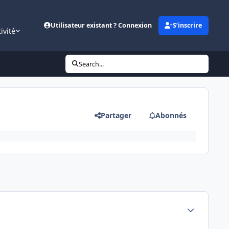
Utilisateur existant ? Connexion
S’inscrire
ivité
Search...
Partager
Abonnés
Author stats