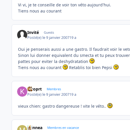
Vi vi, je te conseille de voir ton véto aujourd'hui.
Tiens nous au courant
Invité
Guests
Posté(e)
le 9 janvier 2007
19 a
Oui je penserais aussi a une gastro. Il faudrait voir le vet
Sinon lui donner equivalent du smecta et tu peux trouver
pattes pour eviter la deshydratation
Tiens nous au courant
Retablis toi bien Pepsi
kizoprt
Membres
Posté(e)
le 9 janvier 2007
19 a
vieux chien: gastro dangereuse ! vite le véto..
minnea
Membres en vacance