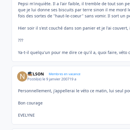
Pepsi m'inquiète. Il a l'air faible, il tremble de tout son
que je lui donne ses biscuits par terre sinon il me mord les
fois des sortes de "haut-le-coeur" sans vomir. Il sort un
Hier soir il s'est couché dans son panier et je l'ai couvert, i
???
Ya-t-il quelqu'un pour me dire ce qu'il a, quoi faire, véto o
NELSON
Membres en vacance
Posté(e)
le 9 janvier 2007
19 a
Personnellement, j'appellerai le véto ce matin, lui seul po
Bon courage
EVELYNE