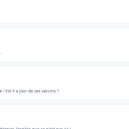
.
 Est il a jour de ses vaccins ?
dernier. J'espère que ce n'est pas ça !