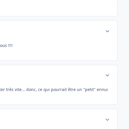
Author stats
us !!!!
Author stats
 très vite... donc, ce qui pourrait être un "petit" ennui
Author stats