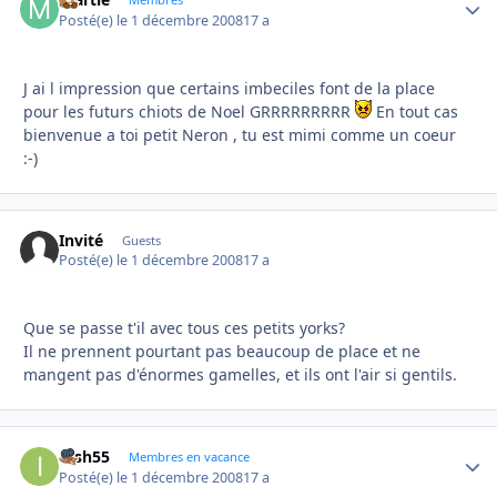
Autho
Posté(e)
le 1 décembre 2008
17 a
J ai l impression que certains imbeciles font de la place
pour les futurs chiots de Noel GRRRRRRRRR
En tout cas
bienvenue a toi petit Neron , tu est mimi comme un coeur
:-)
Invité
Guests
Posté(e)
le 1 décembre 2008
17 a
Que se passe t'il avec tous ces petits yorks?
Il ne prennent pourtant pas beaucoup de place et ne
mangent pas d'énormes gamelles, et ils ont l'air si gentils.
irish55
Autho
Membres en vacance
Posté(e)
le 1 décembre 2008
17 a