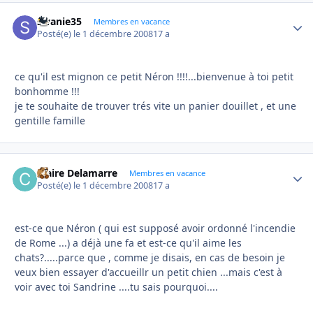
swanie35
Autho
Membres en vacance
Posté(e)
le 1 décembre 2008
17 a
ce qu'il est mignon ce petit Néron !!!!...bienvenue à toi petit
bonhomme !!!
je te souhaite de trouver trés vite un panier douillet , et une
gentille famille
Claire Delamarre
Autho
Membres en vacance
Posté(e)
le 1 décembre 2008
17 a
est-ce que Néron ( qui est supposé avoir ordonné l'incendie
de Rome ...) a déjà une fa et est-ce qu'il aime les
chats?.....parce que , comme je disais, en cas de besoin je
veux bien essayer d'accueillr un petit chien ...mais c'est à
voir avec toi Sandrine ....tu sais pourquoi....