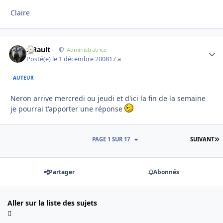
Claire
S.Rault
Autho
Administratrice
Posté(e)
le 1 décembre 2008
17 a
AUTEUR
Neron arrive mercredi ou jeudi et d'ici la fin de la semaine
je pourrai t'apporter une réponse
D
PAGE 1 SUR 17
SUIVANT
Partager
Abonnés
Aller sur la liste des sujets