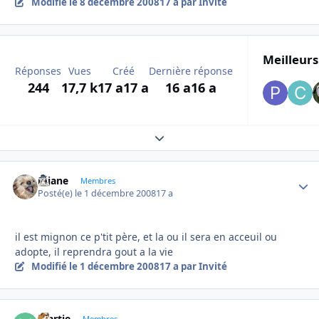
Modifié
le 8 décembre 2008
17 a
par Invité
Meilleurs
Réponses
Vues
Créé
Dernière réponse
244
17,7 k
17 a
17 a
16 a
16 a
Expand topic overview
réjane
Autho
Membres
Posté(e)
le 1 décembre 2008
17 a
il est mignon ce p'tit père, et la ou il sera en acceuil ou
adopte, il reprendra gout a la vie
Modifié
le 1 décembre 2008
17 a
par Invité
martie
Membres