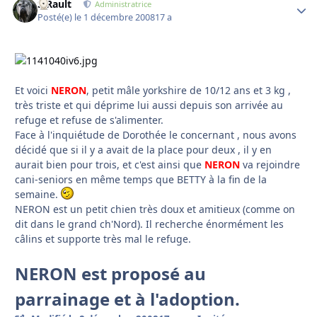
S.Rault
Autho
Administratrice
Posté(e)
le 1 décembre 2008
17 a
Et voici
NERON
, petit mâle yorkshire de 10/12 ans et 3 kg ,
très triste et qui déprime lui aussi depuis son arrivée au
refuge et refuse de s'alimenter.
Face à l'inquiétude de Dorothée le concernant , nous avons
décidé que si il y a avait de la place pour deux , il y en
aurait bien pour trois, et c'est ainsi que
NERON
va rejoindre
cani-seniors en même temps que BETTY à la fin de la
semaine.
NERON est un petit chien très doux et amitieux (comme on
dit dans le grand ch'Nord). Il recherche énormément les
câlins et supporte très mal le refuge.
NERON est proposé au
parrainage et à l'adoption.