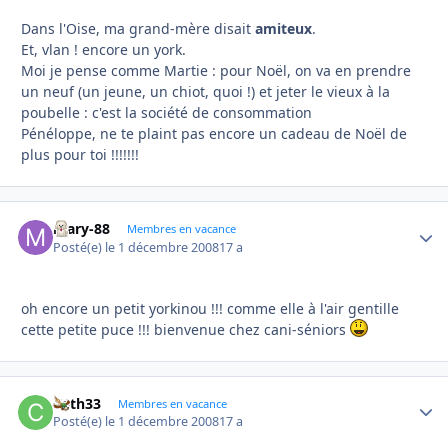
Dans l'Oise, ma grand-mère disait
amiteux
.
Et, vlan ! encore un york.
Moi je pense comme Martie : pour Noël, on va en prendre
un neuf (un jeune, un chiot, quoi !) et jeter le vieux à la
poubelle : c'est la société de consommation
Pénéloppe, ne te plaint pas encore un cadeau de Noël de
plus pour toi !!!!!!!
mary-88
Autho
Membres en vacance
Posté(e)
le 1 décembre 2008
17 a
oh encore un petit yorkinou !!! comme elle à l'air gentille
cette petite puce !!! bienvenue chez cani-séniors
Cath33
Autho
Membres en vacance
Posté(e)
le 1 décembre 2008
17 a