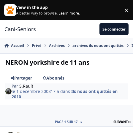
Aller au contenu
View in the app
×
Di
A better way to browse.
Learn more
.
Cani-Seniors
Se connecter
Accueil
Privé
Archives
archives ils nous ont quittés
NERON yorkshire de 11 ans
Partager
Abonnés
Par
S.Rault
le 1 décembre 2008
17 a
dans
Ils nous ont quittés en
2010
D
PAGE 1 SUR 17
SUIVANT