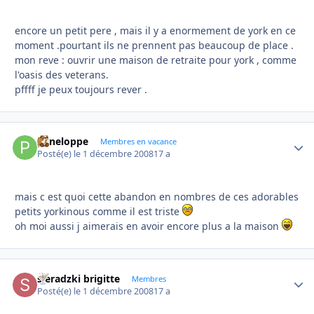
encore un petit pere , mais il y a enormement de york en ce
moment .pourtant ils ne prennent pas beaucoup de place .
mon reve : ouvrir une maison de retraite pour york , comme
l'oasis des veterans.
pffff je peux toujours rever .
peneloppe
Autho
Membres en vacance
Posté(e)
le 1 décembre 2008
17 a
mais c est quoi cette abandon en nombres de ces adorables
petits yorkinous comme il est triste
oh moi aussi j aimerais en avoir encore plus a la maison
sieradzki brigitte
Autho
Membres
Posté(e)
le 1 décembre 2008
17 a