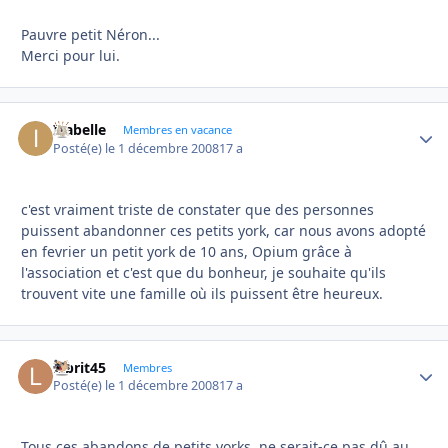
Pauvre petit Néron...
Merci pour lui.
Isabelle
Autho
Membres en vacance
Posté(e)
le 1 décembre 2008
17 a
c'est vraiment triste de constater que des personnes
puissent abandonner ces petits york, car nous avons adopté
en fevrier un petit york de 10 ans, Opium grâce à
l'association et c'est que du bonheur, je souhaite qu'ils
trouvent vite une famille où ils puissent être heureux.
labrit45
Autho
Membres
Posté(e)
le 1 décembre 2008
17 a
Tous ces abandons de petits yorks, ne serait-ce pas dû au