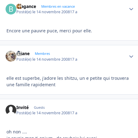
Bragance
Autho
Membres en vacance
Posté(e)
le 14 novembre 2008
17 a
Encore une pauvre puce, merci pour elle.
réjane
Autho
Membres
Posté(e)
le 14 novembre 2008
17 a
elle est superbe, j'adore les shitzu, un e petite qui trouvera
une famille rapidement
Invité
Guests
Posté(e)
le 14 novembre 2008
17 a
oh non ....