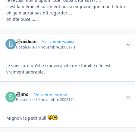
je revois mon ti opium ..de roubaix lui aussi ....
c est la même et sûrement aussi mignone que mon ti lutin ..
oh ,je n aurai pas dû regarder ....
oh tite puce ......
bénédicte
Autho
Membres en vacance
Posté(e)
le 14 novembre 2008
17 a
Je suis sure qu'elle trouvera vite une famille elle est
vraiment adorable.
sylmo
Autho
Membres en vacance
Posté(e)
le 14 novembre 2008
17 a
Mignon le petit pull