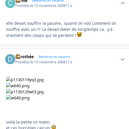
carine
Autho
Membres en vacance
Posté(e)
le 15 novembre 2008
17 a
elle devait souffrir la pauvre.. quand on voit comment on
souffre avec un !!! ca devait dater de longtemps ca.. y'a
vraiment des coups qui se perdent !
dorothée
Autho
Membres en vacance
Posté(e)
le 15 novembre 2008
17 a
voilà la petite ce matin
et ces horribles calculs