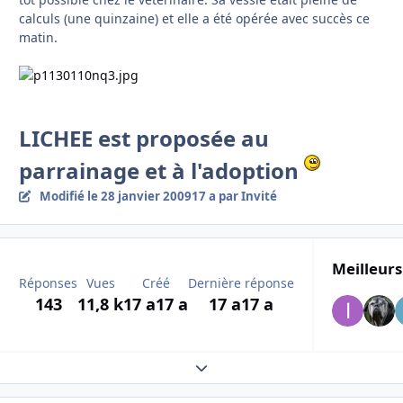
calculs (une quinzaine) et elle a été opérée avec succès ce
matin.
LICHEE est proposée au
parrainage et à l'adoption
Modifié
le 28 janvier 2009
17 a
par Invité
Meilleurs
Réponses
Vues
Créé
Dernière réponse
143
11,8 k
17 a
17 a
17 a
17 a
Expand topic overview