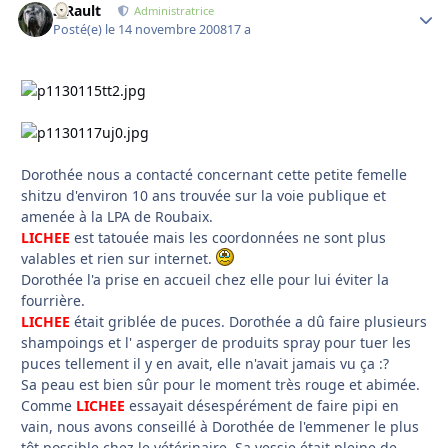
S.Rault
Autho
Administratrice
Posté(e)
le 14 novembre 2008
17 a
Dorothée nous a contacté concernant cette petite femelle
shitzu d'environ 10 ans trouvée sur la voie publique et
amenée à la LPA de Roubaix.
LICHEE
est tatouée mais les coordonnées ne sont plus
valables et rien sur internet.
Dorothée l'a prise en accueil chez elle pour lui éviter la
fourrière.
LICHEE
était griblée de puces. Dorothée a dû faire plusieurs
shampoings et l' asperger de produits spray pour tuer les
puces tellement il y en avait, elle n'avait jamais vu ça :?
Sa peau est bien sûr pour le moment très rouge et abimée.
Comme
LICHEE
essayait désespérément de faire pipi en
vain, nous avons conseillé à Dorothée de l'emmener le plus
tôt possible chez le vétérinaire. Sa vessie était pleine de