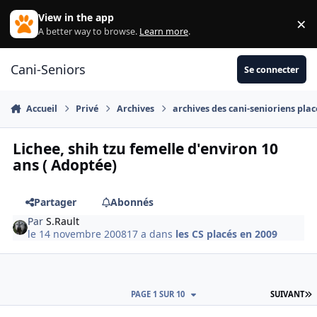
Aller au contenu
View in the app
×
Di
A better way to browse.
Learn more
.
Cani-Seniors
Se connecter
Accueil
Privé
Archives
archives des cani-senioriens plac
Lichee, shih tzu femelle d'environ 10
ans ( Adoptée)
Partager
Abonnés
Par
S.Rault
le 14 novembre 2008
17 a
dans
les CS placés en 2009
D
PAGE 1 SUR 10
SUIVANT