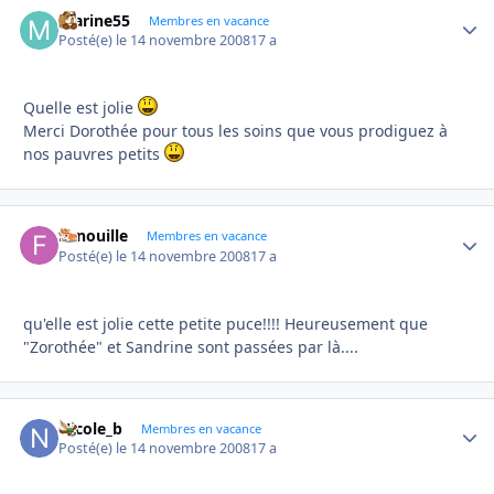
marine55
Autho
Membres en vacance
Posté(e)
le 14 novembre 2008
17 a
Quelle est jolie
Merci Dorothée pour tous les soins que vous prodiguez à
nos pauvres petits
Fanouille
Autho
Membres en vacance
Posté(e)
le 14 novembre 2008
17 a
qu'elle est jolie cette petite puce!!!! Heureusement que
"Zorothée" et Sandrine sont passées par là....
Nicole_b
Autho
Membres en vacance
Posté(e)
le 14 novembre 2008
17 a