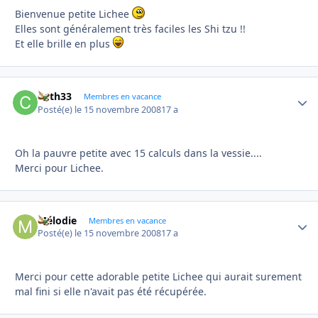
Bienvenue petite Lichee
Elles sont généralement très faciles les Shi tzu !!
Et elle brille en plus
Cath33
Autho
Membres en vacance
Posté(e)
le 15 novembre 2008
17 a
Oh la pauvre petite avec 15 calculs dans la vessie....
Merci pour Lichee.
Mélodie
Autho
Membres en vacance
Posté(e)
le 15 novembre 2008
17 a
Merci pour cette adorable petite Lichee qui aurait surement
mal fini si elle n'avait pas été récupérée.