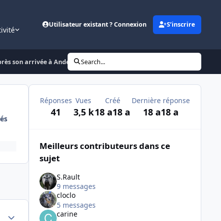
Utilisateur existant ? Connexion
S’inscrire
ivité
rès son arrivée à Andeville !
Search...
Réponses
Vues
Créé
Dernière réponse
41
3,5 k
18 a
18 a
18 a
18 a
és
Meilleurs contributeurs dans ce
sujet
S.Rault
9 messages
cloclo
5 messages
Author stats
carine