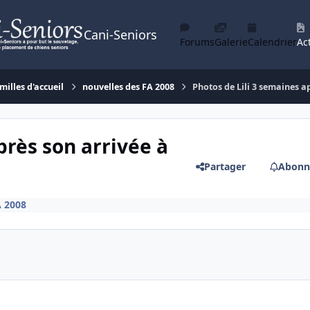
Cani-Seniors
Forums
Galerie
Calendrier
Act
milles d'accueil
nouvelles des FA 2008
Photos de Lili 3 semaines ap
près son arrivée à
Partager
Abonn
A 2008