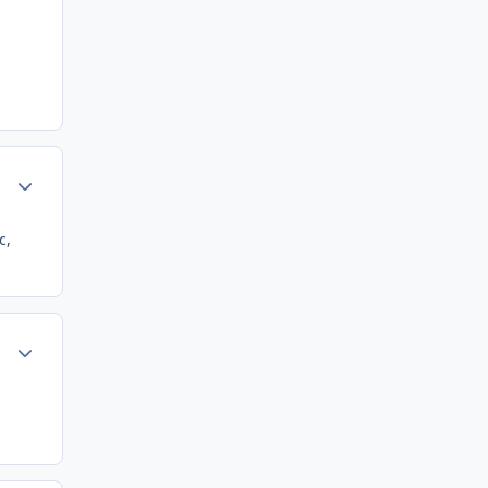
Author stats
c,
Author stats