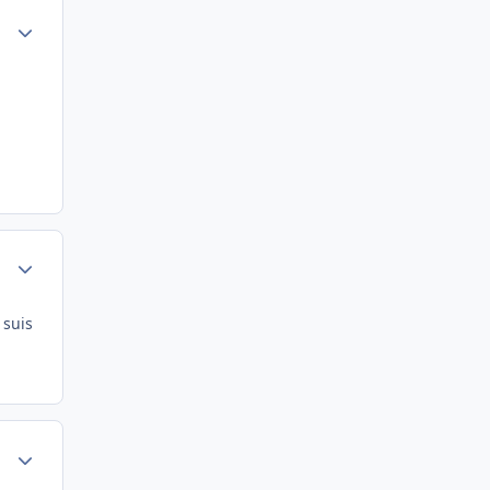
Author stats
Author stats
e suis
Author stats