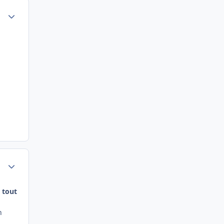
Author stats
Author stats
t tout
n