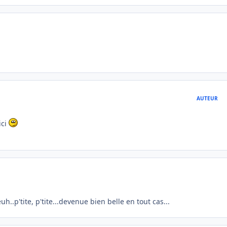
AUTEUR
ici
euh..p'tite, p'tite...devenue bien belle en tout cas...