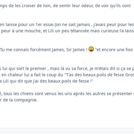
s de les croiser de loin, de sentir leur odeur, de voir qu'ils sont
i en laisse pour un 1er essai (on ne sait jamais , j'avais peur pour les
s peur à une mouche, et Lili un peu tétanisée mais curieuse l'a lais
e "Tu me connais forcément James, Sir James !
"et encore une fois
ui qui sort le premier , mais là vu sa force, je m'étais dit si ça se
i est en chaleur lui a fait le coup du "T'as des beaux poils de fesse Gro
Lili qui dit que j'ai des beaux poils de fesse !"
, tous les chiens sont venus les uns après les autres se présenter e
ir de la compagnie.