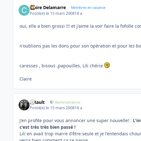
Claire Delamarre
Membres en vacance
Posté(e)
le 15 mars 2008
18 a
oui, elle a bien grossi !!! et j'aime la voir faire la fofolle
n'oublions pas les dons pour son opération et pour les b
caresses , bisous ,papouilles, Lili chérie
Claire
S.Rault
Administratrice
Posté(e)
le 15 mars 2008
18 a
J'en profite pour vous annoncer une super nouvelle! :
L'i
c'est très très bien passé !
Lili en avait trop marre d'être seule et je l'entendais cho
verra bien comment ça se passe.....