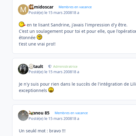
mimidoscar
Membres en vacance
Posté(e)
le 15 mars 2008
18 a
en te lisant Sandrine, j'avais l'impression d'y être.
C'est un soulagement pour toi et pour elle, que l'opération
étonnée
t'est une vrai pro!!
S.Rault
Administratrice
Posté(e)
le 15 mars 2008
18 a
Je n'y suis pour rien dans le succès de l'intégration de Li
exceptionnels
manou 85
Membres en vacance
Posté(e)
le 15 mars 2008
18 a
Un seukl mot : bravo !!!