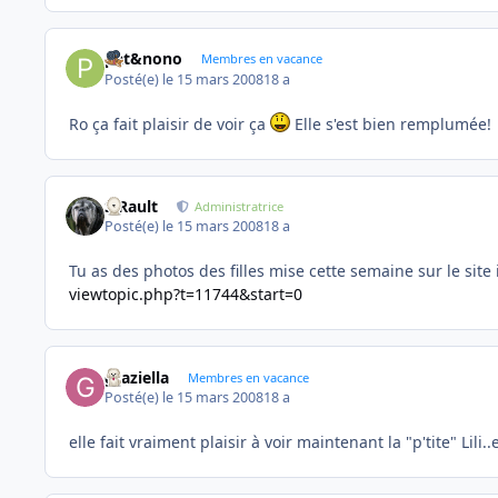
pat&nono
Membres en vacance
Posté(e)
le 15 mars 2008
18 a
Ro ça fait plaisir de voir ça
Elle s'est bien remplumée!
S.Rault
Administratrice
Posté(e)
le 15 mars 2008
18 a
Tu as des photos des filles mise cette semaine sur le site 
viewtopic.php?t=11744&start=0
graziella
Membres en vacance
Posté(e)
le 15 mars 2008
18 a
elle fait vraiment plaisir à voir maintenant la "p'tite" Lili..