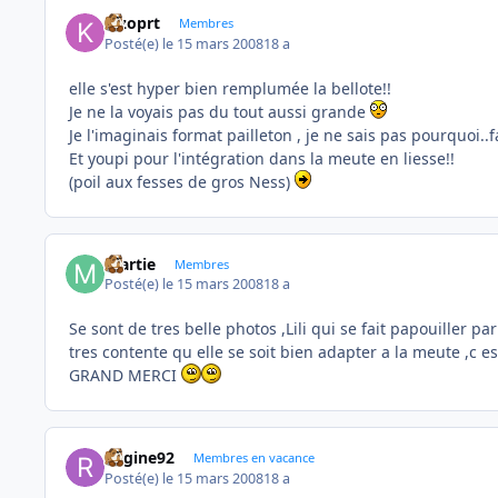
kizoprt
Membres
Posté(e)
le 15 mars 2008
18 a
elle s'est hyper bien remplumée la bellote!!
Je ne la voyais pas du tout aussi grande
Je l'imaginais format pailleton , je ne sais pas pourquoi..
Et youpi pour l'intégration dans la meute en liesse!!
(poil aux fesses de gros Ness)
martie
Membres
Posté(e)
le 15 mars 2008
18 a
Se sont de tres belle photos ,Lili qui se fait papouiller par 
tres contente qu elle se soit bien adapter a la meute ,c e
GRAND MERCI
Regine92
Membres en vacance
Posté(e)
le 15 mars 2008
18 a