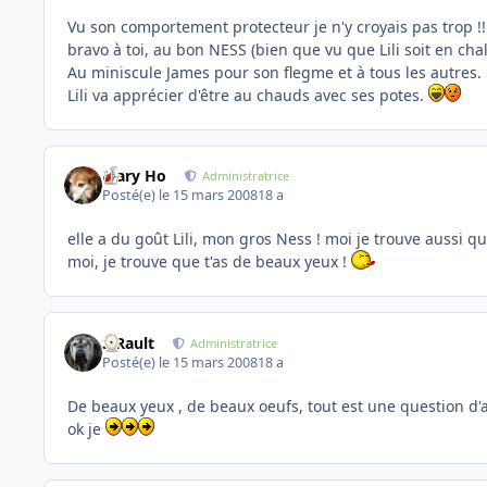
Vu son comportement protecteur je n'y croyais pas trop !!
bravo à toi, au bon NESS (bien que vu que Lili soit en chal
Au miniscule James pour son flegme et à tous les autres.
Lili va apprécier d'être au chauds avec ses potes.
Mary Ho
Administratrice
Posté(e)
le 15 mars 2008
18 a
elle a du goût Lili, mon gros Ness ! moi je trouve aussi q
moi, je trouve que t'as de beaux yeux !
S.Rault
Administratrice
Posté(e)
le 15 mars 2008
18 a
De beaux yeux , de beaux oeufs, tout est une question d'
ok je