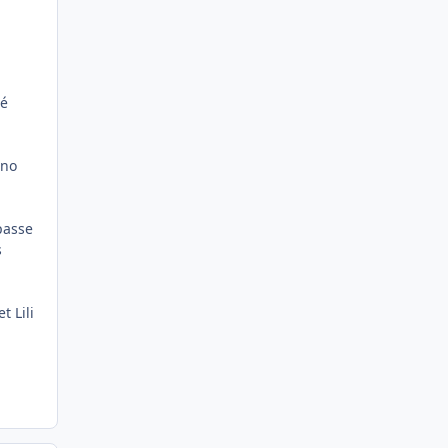
sé
 no
 passe
s
t Lili