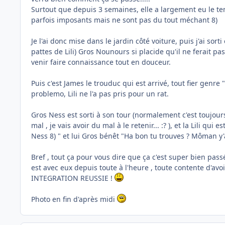
Surtout que depuis 3 semaines, elle a largement eu le temp
parfois imposants mais ne sont pas du tout méchant 8)
Je l'ai donc mise dans le jardin côté voiture, puis j'ai sort
pattes de Lili) Gros Nounours si placide qu'il ne ferait pa
venir faire connaissance tout en douceur.
Puis c'est James le trouduc qui est arrivé, tout fier genr
problemo, Lili ne l'a pas pris pour un rat.
Gros Ness est sorti à son tour (normalement c'est toujours l
mal , je vais avoir du mal à le retenir... :? ), et la Lili qu
Ness 8) " et lui Gros bénêt "Ha bon tu trouves ? Môman y'a 
Bref , tout ça pour vous dire que ça c'est super bien passé
est avec eux depuis toute à l'heure , toute contente d'avo
INTEGRATION REUSSIE !
Photo en fin d'après midi