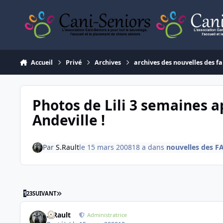
Aller au contenu
Accueil
Privé
Archives
archives des nouvelles des fa
Photos de Lili 3 semaines a
Andeville !
Par
S.Rault
le 15 mars 2008
18 a
dans
nouvelles des F
DERNIÈRE PAGE
1
2
3
SUIVANT
S.Rault
Administratrice