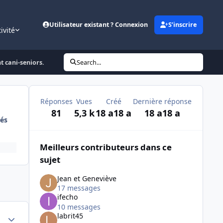
Utilisateur existant ? Connexion
S’inscrire
ivité
t cani-seniors.
Search...
Réponses
Vues
Créé
Dernière réponse
81
5,3 k
18 a
18 a
18 a
18 a
és
Meilleurs contributeurs dans ce
sujet
Jean et Geneviève
17 messages
ifecho
10 messages
Author stats
labrit45