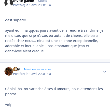
Invité gaelle
Guests
Posté(e)
le 1 avril 2008
18 a
c'est super!!!
ayant eu nina qques jours avant de la rendre à sandrine, je
me disais que si je n'avais eu autant de chiens, elle sera
restée chez nous... nina est une chienne exceptionnelle,
adorable et inoubliable... pas etonnant que jean et
genevieve aient craqué
valy
Autho
Membres en vacance
Posté(e)
le 1 avril 2008
18 a
Génial, ha, on s'attache à ses ti amours, nous attendons les
photos
valy