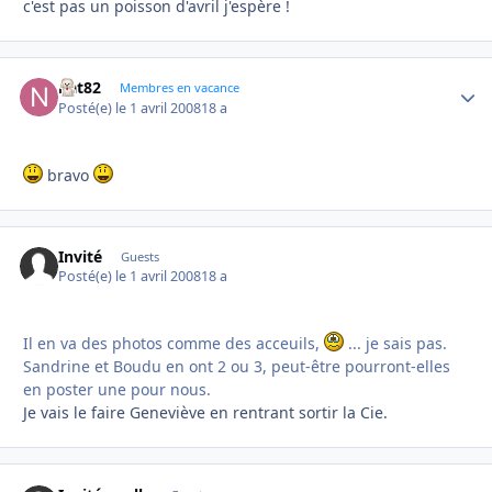
c'est pas un poisson d'avril j'espère !
nat82
Autho
Membres en vacance
Posté(e)
le 1 avril 2008
18 a
bravo
Invité
Guests
Posté(e)
le 1 avril 2008
18 a
Il en va des photos comme des acceuils,
... je sais pas.
Sandrine et Boudu en ont 2 ou 3, peut-être pourront-elles
en poster une pour nous.
Je vais le faire Geneviève en rentrant sortir la Cie.