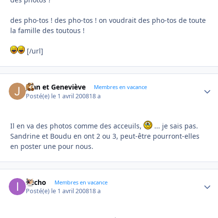
des pho-tos ! des pho-tos ! on voudrait des pho-tos de toute
la famille des toutous !
[/url]
Jean et Geneviève
Autho
Membres en vacance
Posté(e)
le 1 avril 2008
18 a
Il en va des photos comme des acceuils,
... je sais pas.
Sandrine et Boudu en ont 2 ou 3, peut-être pourront-elles
en poster une pour nous.
ifecho
Autho
Membres en vacance
Posté(e)
le 1 avril 2008
18 a