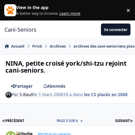
Aller au contenu
View in the app
×
Di
A better way to browse.
Learn more
.
Cani-Seniors
Se connecter
Accueil
Privé
Archives
archives des cani-senioriens plac
NINA, petite croisé york/shi-tzu rejoint
cani-seniors.
Partager
Abonnés
Par
S.Rault
le 1 mars 2008
18 a
dans
les CS placés en 2008
PREMIÈRE PAGE
D
PRÉCÉDENT
PAGE 5 SUR 6
SUIVANT
Mélodie
Autho
Membres en vacance