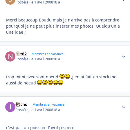
Posté(e)
le 1 avril 2008
18 a
Merci beaucoup Boudu mais je n'arrive pas à comprendre
pourquoi je ne peut plus insérer mes photos. Quelqu'un a
une idée ?
nat82
Autho
Membres en vacance
Posté(e)
le 1 avril 2008
18 a
trop mimi avec sont noeud
,j en ai fait un stock moi
aussi de noeud
ifecho
Autho
Membres en vacance
Posté(e)
le 1 avril 2008
18 a
c'est pas un poisson d'avril j'espère !