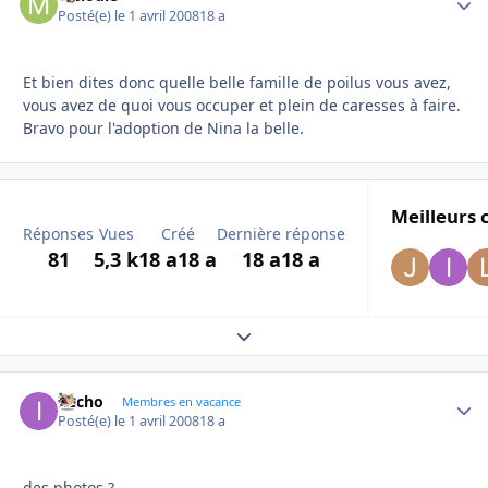
Posté(e)
le 1 avril 2008
18 a
Et bien dites donc quelle belle famille de poilus vous avez,
vous avez de quoi vous occuper et plein de caresses à faire.
Bravo pour l'adoption de Nina la belle.
Meilleurs 
Réponses
Vues
Créé
Dernière réponse
81
5,3 k
18 a
18 a
18 a
18 a
Expand topic overview
ifecho
Autho
Membres en vacance
Posté(e)
le 1 avril 2008
18 a
des photos ?