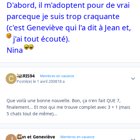
D'abord, il m'adoptent pour de vrai
parceque je suis trop craquante
(c'est Geneviève qui l'a dit à Jean et,
j'ai tout écouté).
Nina
CHRIS94
Autho
Membres en vacance
Posté(e)
le 1 avril 2008
18 a
Que voilà une bonne nouvelle. Bon, ça n'en fait QUE 7,
finalement... Et moi qui me trouve complet avec 3 + 1 (mais
5 chats tout de même)...
Jean et Geneviève
Autho
Membres en vacance