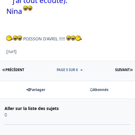
j'ai tout écouté).
Nina
POISSON D'AVRIL !!!!!
[/url]
PREMIÈRE PAGE
D
PRÉCÉDENT
PAGE 5 SUR 6
SUIVANT
Partager
Abonnés
Aller sur la liste des sujets