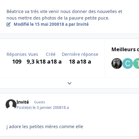
Béatrice va très vite venir nous donner des nouvelles et
nous mettre des photos de la pauvre petite puce.
Modifié
le 15 mai 2008
18 a
par Invité
Meilleurs 
Réponses
Vues
Créé
Dernière réponse
109
9,3 k
18 a
18 a
18 a
18 a
Expand topic overview
Invité
Guests
Posté(e)
le 3 janvier 2008
18 a
j adore les petites mères comme elle