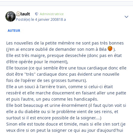
S.Rault
Autho
Administratrice
Posté(e)
le 4 janvier 2008
18 a
AUTEUR
Les nouvelles de la petite mémère ne sont pas très bonnes
(j'en ai encore oublié de demander son nom à Béa
).
Elle est très maigre, presque dessechée (donc pas en état
d'être opérée pour le moment),
Elle tousse (ce qui semble être une toux cardiaque donc elle
doit être "très" cardiaque donc pas évident une nouvelle
fois de l'opérer de ses grosses tumeurs).
Elle a un souci à l'arrière train, comme si celui-ci était
resséré et elle marche doucement en faisant aller une patte
et puis l'autre, un peu comme les handicapés.
Elle boit beaucoup et urine énormément (il faut qu'on voit si
elle a du diabète ou si le problème vient de ses reins, et
surtout si il est encore possible de la soigner....)
Sinon elle est toute douce et timide, mais si elle s'en sort (je
veux dire si on peut la soigner ce qui au jour d'aujourd'hui