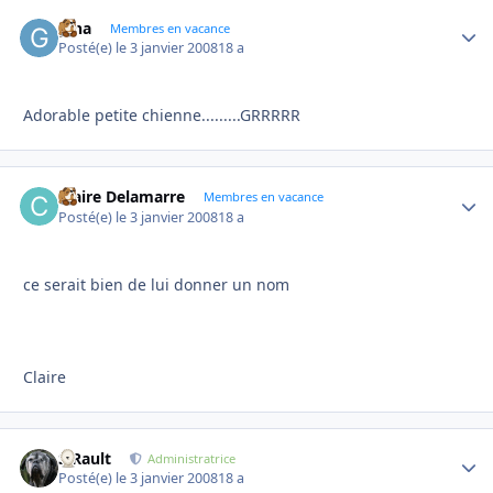
gina
Autho
Membres en vacance
Posté(e)
le 3 janvier 2008
18 a
Adorable petite chienne.........GRRRRR
Claire Delamarre
Autho
Membres en vacance
Posté(e)
le 3 janvier 2008
18 a
ce serait bien de lui donner un nom
Claire
S.Rault
Autho
Administratrice
Posté(e)
le 3 janvier 2008
18 a