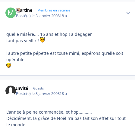
Martine
Autho
Membres en vacance
Posté(e)
le 3 janvier 2008
18 a
quelle misère.... 16 ans et hop ! à dégager
faut pas vieillir !
l'autre petite pépette est toute mimi, espérons qu'elle soit
opérable
Invité
Guests
Posté(e)
le 3 janvier 2008
18 a
L'année à peine commencée, et hop...........
Décidément, la grâce de Noël n'a pas fait son effet sur tout
le monde.