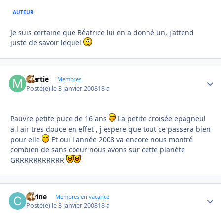
AUTEUR
Je suis certaine que Béatrice lui en a donné un, j'attend
juste de savoir lequel
martie
Autho
Membres
Posté(e)
le 3 janvier 2008
18 a
Pauvre petite puce de 16 ans
La petite croisée epagneul
a l air tres douce en effet , j espere que tout ce passera bien
pour elle
Et oui l année 2008 va encore nous montré
combien de sans coeur nous avons sur cette planéte
GRRRRRRRRRRR
carine
Autho
Membres en vacance
Posté(e)
le 3 janvier 2008
18 a