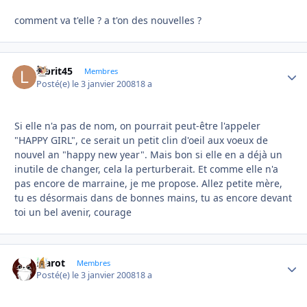
comment va t'elle ? a t'on des nouvelles ?
labrit45
Autho
Membres
Posté(e)
le 3 janvier 2008
18 a
Si elle n'a pas de nom, on pourrait peut-être l'appeler
"HAPPY GIRL", ce serait un petit clin d'oeil aux voeux de
nouvel an "happy new year". Mais bon si elle en a déjà un
inutile de changer, cela la perturberait. Et comme elle n'a
pas encore de marraine, je me propose. Allez petite mère,
tu es désormais dans de bonnes mains, tu as encore devant
toi un bel avenir, courage
Marot
Autho
Membres
Posté(e)
le 3 janvier 2008
18 a