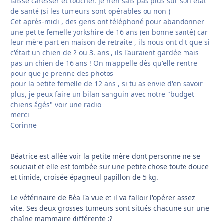
laisse caresser et toucher. je n'en sais pas plus sur son état
de santé (si les tumeurs sont opérables ou non )
Cet après-midi , des gens ont téléphoné pour abandonner
une petite femelle yorkshire de 16 ans (en bonne santé) car
leur mère part en maison de retraite , ils nous ont dit que si
c'était un chien de 2 ou 3. ans , ils l'auraient gardée mais
pas un chien de 16 ans ! On m'appelle dès qu'elle rentre
pour que je prenne des photos
pour la petite femelle de 12 ans , si tu as envie d'en savoir
plus, je peux faire un bilan sanguin avec notre "budget
chiens âgés" voir une radio
merci
Corinne
Béatrice est allée voir la petite mère dont personne ne se
souciait et elle est tombée sur une petite chose toute douce
et timide, croisée épagneul papillon de 5 kg.
Le vétérinaire de Béa l'a vue et il va falloir l'opérer assez
vite. Ses deux grosses tumeurs sont situés chacune sur une
chaîne mammaire différente :?