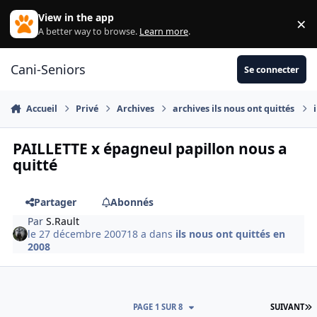
Aller au contenu
View in the app
×
Di
A better way to browse.
Learn more
.
Cani-Seniors
Se connecter
Accueil
Privé
Archives
archives ils nous ont quittés
PAILLETTE x épagneul papillon nous a
quitté
Partager
Abonnés
Par
S.Rault
le 27 décembre 2007
18 a
dans
ils nous ont quittés en
2008
D
PAGE 1 SUR 8
SUIVANT