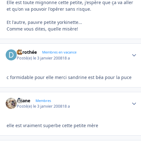
Elle est toute mignonne cette petite, j'espère que ça va aller
et qu'on va pouvoir l'opérer sans risque.
Et l'autre, pauvre petite yorkinette...
Comme vous dites, quelle misère!
dorothée
Autho
Membres en vacance
Posté(e)
le 3 janvier 2008
18 a
c formidable pour elle merci sandrine est béa pour la puce
réjane
Autho
Membres
Posté(e)
le 3 janvier 2008
18 a
elle est vraiment superbe cette petite mère