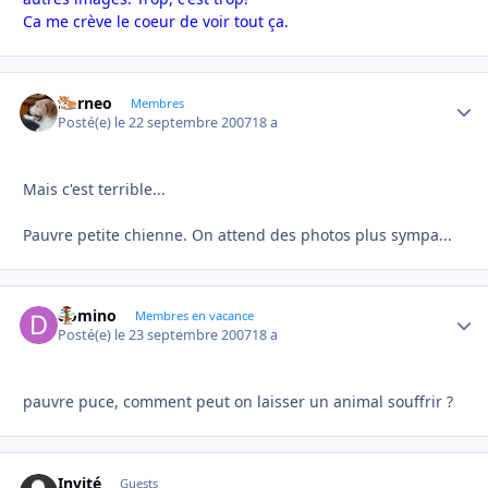
Ca me crève le coeur de voir tout ça.
borneo
Autho
Membres
Posté(e)
le 22 septembre 2007
18 a
Mais c'est terrible...
Pauvre petite chienne. On attend des photos plus sympa...
domino
Autho
Membres en vacance
Posté(e)
le 23 septembre 2007
18 a
pauvre puce, comment peut on laisser un animal souffrir ?
Invité
Guests