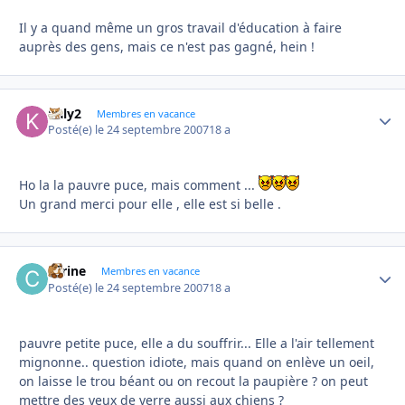
Il y a quand même un gros travail d'éducation à faire
auprès des gens, mais ce n'est pas gagné, hein !
kaly2
Autho
Membres en vacance
Posté(e)
le 24 septembre 2007
18 a
Ho la la pauvre puce, mais comment ...
Un grand merci pour elle , elle est si belle .
carine
Autho
Membres en vacance
Posté(e)
le 24 septembre 2007
18 a
pauvre petite puce, elle a du souffrir... Elle a l'air tellement
mignonne.. question idiote, mais quand on enlève un oeil,
on laisse le trou béant ou on recout la paupière ? on peut
mettre des yeux de verre aussi aux chiens ?