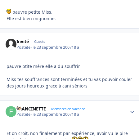
pauvre petite Miss.
Elle est bien mignonne.
Invité
Guests
Posté(e)
le 23 septembre 2007
18 a
pauvre ptite mère elle a du souffrir
Miss tes souffrances sont terminées et tu vas pouvoir couler
des jours heureux grace à cani séniors
FRANCINETTE
Autho
Membres en vacance
Posté(e)
le 23 septembre 2007
18 a
Et on croit, non finalement par expérience, avoir vu le pire