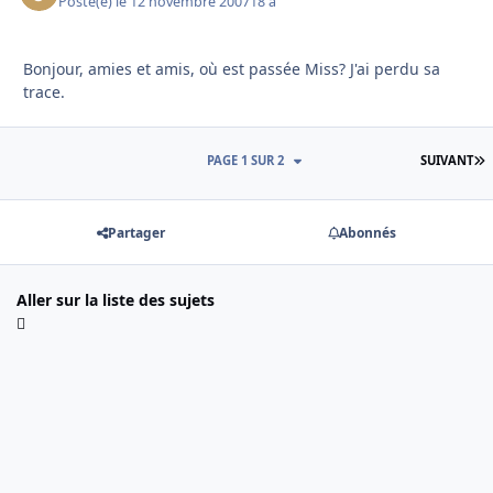
Posté(e)
le 12 novembre 2007
18 a
Bonjour, amies et amis, où est passée Miss? J'ai perdu sa
trace.
D
PAGE 1 SUR 2
SUIVANT
Partager
Abonnés
Aller sur la liste des sujets