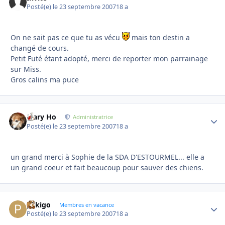
Posté(e)
le 23 septembre 2007
18 a
On ne sait pas ce que tu as vécu
mais ton destin a
changé de cours.
Petit Futé étant adopté, merci de reporter mon parrainage
sur Miss.
Gros calins ma puce
Mary Ho
Autho
Administratrice
Posté(e)
le 23 septembre 2007
18 a
un grand merci à Sophie de la SDA D'ESTOURMEL... elle a
un grand coeur et fait beaucoup pour sauver des chiens.
pekigo
Autho
Membres en vacance
Posté(e)
le 23 septembre 2007
18 a