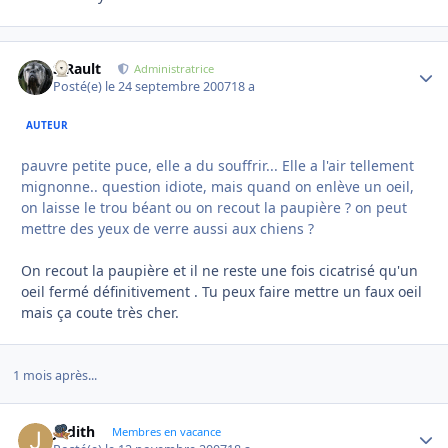
S.Rault
Autho
Administratrice
Posté(e)
le 24 septembre 2007
18 a
AUTEUR
pauvre petite puce, elle a du souffrir... Elle a l'air tellement
mignonne.. question idiote, mais quand on enlève un oeil,
on laisse le trou béant ou on recout la paupière ? on peut
mettre des yeux de verre aussi aux chiens ?
On recout la paupière et il ne reste une fois cicatrisé qu'un
oeil fermé définitivement . Tu peux faire mettre un faux oeil
mais ça coute très cher.
1 mois après...
Judith
Autho
Membres en vacance