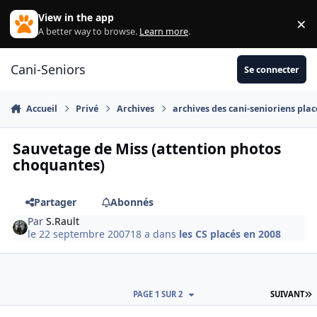
Aller au contenu
View in the app
×
Di
A better way to browse.
Learn more
.
Cani-Seniors
Se connecter
Accueil
Privé
Archives
archives des cani-senioriens plac
Sauvetage de Miss (attention photos
choquantes)
Partager
Abonnés
Par
S.Rault
le 22 septembre 2007
18 a
dans
les CS placés en 2008
D
PAGE 1 SUR 2
SUIVANT