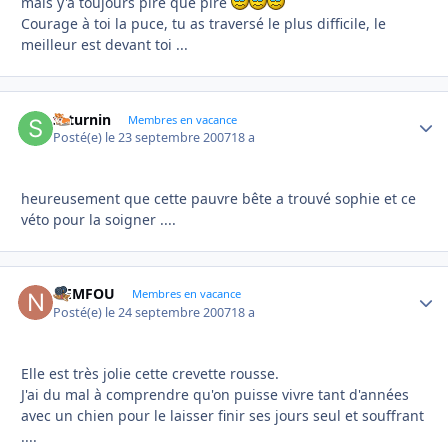
mais y'a toujours pire que pire
Courage à toi la puce, tu as traversé le plus difficile, le
meilleur est devant toi ...
saturnin
Autho
Membres en vacance
Posté(e)
le 23 septembre 2007
18 a
heureusement que cette pauvre bête a trouvé sophie et ce
véto pour la soigner ....
NEMFOU
Autho
Membres en vacance
Posté(e)
le 24 septembre 2007
18 a
Elle est très jolie cette crevette rousse.
J'ai du mal à comprendre qu'on puisse vivre tant d'années
avec un chien pour le laisser finir ses jours seul et souffrant
....