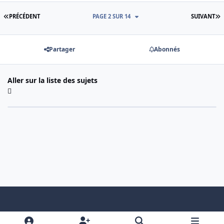
PREMIÈRE PAGE
D
PRÉCÉDENT
PAGE 2 SUR 14
SUIVANT
Partager
Abonnés
Aller sur la liste des sujets
Light Mode
Dark Mode
System Preference
f
x