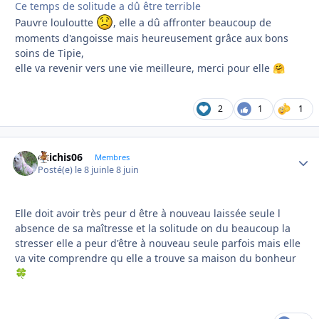
Ce temps de solitude a dû être terrible
Pauvre louloutte
, elle a dû affronter beaucoup de
moments d'angoisse mais heureusement grâce aux bons
soins de Tipie,
elle va revenir vers une vie meilleure, merci pour elle
🤗
2
1
1
chichis06
Autho
Membres
Posté(e)
le 8 juin
le 8 juin
Elle doit avoir très peur d être à nouveau laissée seule l
absence de sa maîtresse et la solitude on du beaucoup la
stresser elle a peur d'être à nouveau seule parfois mais elle
va vite comprendre qu elle a trouve sa maison du bonheur
🍀