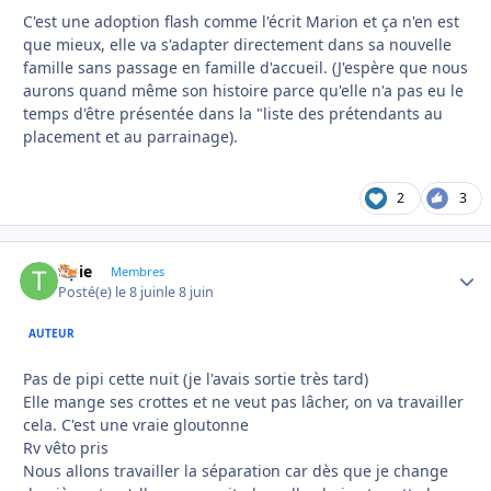
C'est une adoption flash comme l'écrit Marion et ça n'en est
que mieux, elle va s'adapter directement dans sa nouvelle
famille sans passage en famille d'accueil. (J'espère que nous
aurons quand même son histoire parce qu'elle n'a pas eu le
temps d'être présentée dans la "liste des prétendants au
placement et au parrainage).
2
3
tipie
Autho
Membres
Posté(e)
le 8 juin
le 8 juin
AUTEUR
Pas de pipi cette nuit (je l'avais sortie très tard)
Elle mange ses crottes et ne veut pas lâcher, on va travailler
cela. C'est une vraie gloutonne
Rv vêto pris
Nous allons travailler la séparation car dès que je change