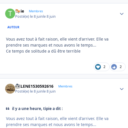
tipie
Autho
Membres
Posté(e)
le 8 juin
le 8 juin
AUTEUR
Vous avez tout à fait raison, elle vient d'arriver. Elle va
prendre ses marques et nous avons le temps...
Ce temps de solitude a dû être terrible
2
2
HELENE1530592616
Autho
Membres
Posté(e)
le 8 juin
le 8 juin
il y a une heure, tipie a dit :
Vous avez tout à fait raison, elle vient d'arriver. Elle va
prendre ses marques et nous avons le temps...