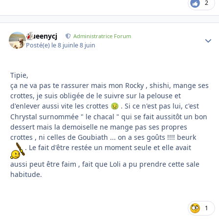
2
Queenycj
Autho
Administratrice Forum
Posté(e)
le 8 juin
le 8 juin
Tipie,
ça ne va pas te rassurer mais mon Rocky , shishi, mange ses
crottes, je suis obligée de le suivre sur la pelouse et
d'enlever aussi vite les crottes
. Si ce n'est pas lui, c'est
🤢
Chrystal surnommée " le chacal " qui se fait aussitôt un bon
dessert mais la demoiselle ne mange pas ses propres
crottes , ni celles de Goubiath ... on a ses goûts !!!! beurk
. Le fait d'être restée un moment seule et elle avait
aussi peut être faim , fait que Loli a pu prendre cette sale
habitude.
1