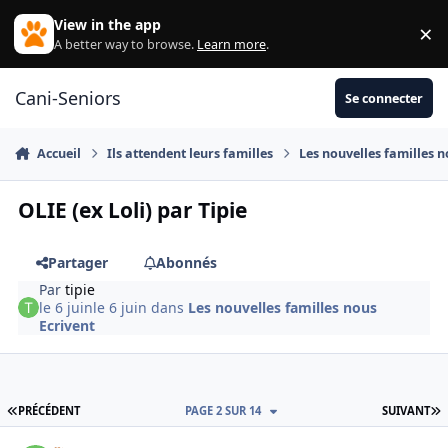
Aller au contenu
View in the app
×
Di
A better way to browse.
Learn more
.
Cani-Seniors
Se connecter
Accueil
Ils attendent leurs familles
Les nouvelles familles n
OLIE (ex Loli) par Tipie
Partager
Abonnés
Par
tipie
le 6 juin
le 6 juin
dans
Les nouvelles familles nous
Ecrivent
PREMIÈRE PAGE
D
PRÉCÉDENT
PAGE 2 SUR 14
SUIVANT