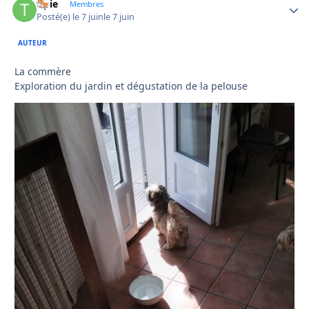
tipie
Autho
Membres
Posté(e)
le 7 juin
le 7 juin
AUTEUR
La commère
Exploration du jardin et dégustation de la pelouse