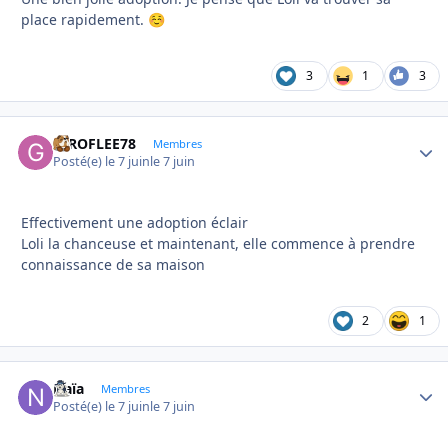
place rapidement.
☺️
3
1
3
GIROFLEE78
Autho
Membres
Posté(e)
le 7 juin
le 7 juin
Effectivement une adoption éclair
Loli la chanceuse et maintenant, elle commence à prendre
connaissance de sa maison
2
1
Naïa
Autho
Membres
Posté(e)
le 7 juin
le 7 juin