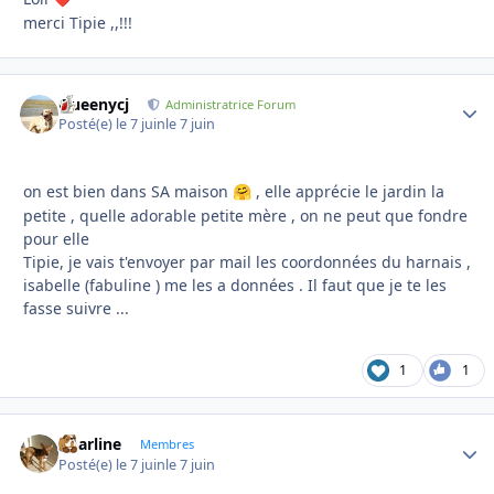
merci Tipie ,,!!!
Queenycj
Autho
Administratrice Forum
Posté(e)
le 7 juin
le 7 juin
on est bien dans SA maison
, elle apprécie le jardin la
🤗
petite , quelle adorable petite mère , on ne peut que fondre
pour elle
Tipie, je vais t'envoyer par mail les coordonnées du harnais ,
isabelle (fabuline ) me les a données . Il faut que je te les
fasse suivre ...
1
1
Charline
Autho
Membres
Posté(e)
le 7 juin
le 7 juin