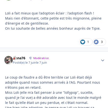
Loli a fait mieux que l'adoption éclair : l'adoption flash !
Mais rien d'étonnant, cette petite est très mignonne, pleine
d'énergie et de gentillesse.
On lui souhaite de belles années bonheur auprès de Tipie.
1
3
Anna76
Autho
Modératrice
Posté(e)
le 7 juin
le 7 juin
Le coup de foudre a dû être terrible car Loli était déjà
adoptée quand nous sommes arrivés à l'AG. Pourtant nous
n'étions pas en retard.
Miss Loli (elle m'a fait penser à une "lollypop", sucette,
quand je l'ai vue) a été adorable avec tout le monde malgré
le fait qu'elle était un peu perdue, et c'était normal.
Une bien jolie adoption. Je pense que Loli va trouver sa