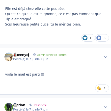
Elle est déjà chez elle cette poupée.
Qu'est-ce qu'elle est mignonne, ce n'est pas étonnant que
Tipie ait craqué.
Sois heureuse petite puce, tu le mérites bien.
1
3
Queenycj
Autho
Administratrice Forum
Posté(e)
le 7 juin
le 7 juin
voilà le mail est parti !!!
1
Marion
Autho
Trésorière
Posté(e)
le 7 juin
le 7 juin