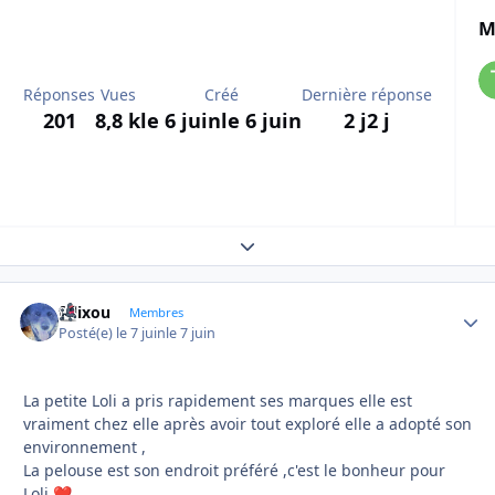
M
Réponses
Vues
Créé
Dernière réponse
201
8,8 k
le 6 juin
le 6 juin
2 j
2 j
Expand topic overview
felixou
Autho
Membres
Posté(e)
le 7 juin
le 7 juin
La petite Loli a pris rapidement ses marques elle est
vraiment chez elle après avoir tout exploré elle a adopté son
environnement ,
La pelouse est son endroit préféré ,c'est le bonheur pour
Loli
❤️