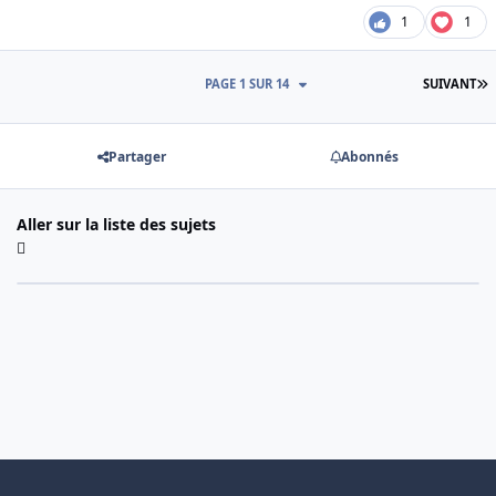
1
1
D
PAGE 1 SUR 14
SUIVANT
Partager
Abonnés
Aller sur la liste des sujets