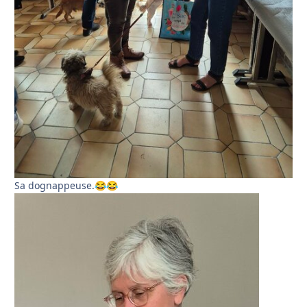
Sa dognappeuse.
😂
😂