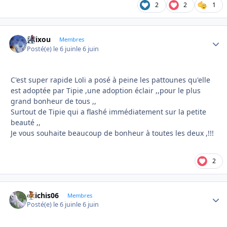
2
2
1
felixou
Autho
Membres
Posté(e)
le 6 juin
le 6 juin
C'est super rapide Loli a posé à peine les pattounes qu'elle
est adoptée par Tipie ,une adoption éclair ,,pour le plus
grand bonheur de tous ,,
Surtout de Tipie qui a flashé immédiatement sur la petite
beauté ,,
Je vous souhaite beaucoup de bonheur à toutes les deux ,!!!
2
chichis06
Autho
Membres
Posté(e)
le 6 juin
le 6 juin