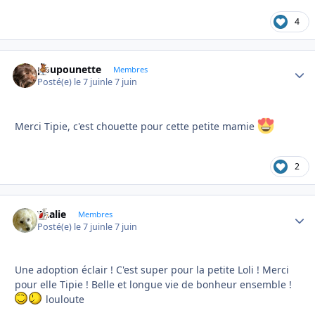
4
poupounette
Autho
Membres
Posté(e)
le 7 juin
le 7 juin
Merci Tipie, c'est chouette pour cette petite mamie
2
Thalie
Autho
Membres
Posté(e)
le 7 juin
le 7 juin
Une adoption éclair ! C'est super pour la petite Loli ! Merci
pour elle Tipie ! Belle et longue vie de bonheur ensemble !
louloute