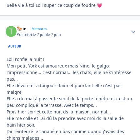
Belle vie à toi Loli super ce coup de foudre
💗
tipie
Autho
Membres
Posté(e)
le 7 juin
le 7 juin
AUTEUR
Loli ronfle la nuit !
Mon petit York est amoureux mais Nino, le galgo,
l'impressionne... c'est normal... les chats, elle ne s'intéresse
pas...
Elle dévore et a toujours faim et pourtant elle n'est pas
maigre
Elle a du mal à passer le seuil de la porte fenêtre et c'est un
peu compliqué la terrasse. Avec le temps...
Pipis hier soir et cette nuit ds la maison, normal...
Elle me colle et j'ai dû la prendre avec moi ds la salle de
bain hier soir.
J'ai réintégré le canapé en bas comme quand j'avais des
chiens malades...