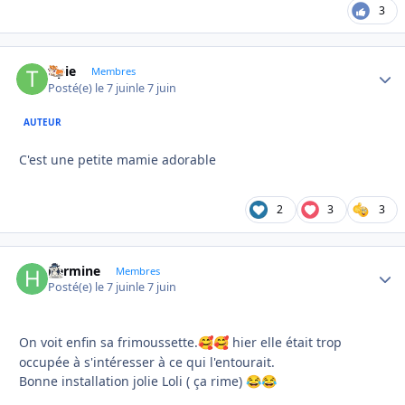
3
tipie
Autho
Membres
Posté(e)
le 7 juin
le 7 juin
AUTEUR
C'est une petite mamie adorable
2
3
3
hermine
Autho
Membres
Posté(e)
le 7 juin
le 7 juin
On voit enfin sa frimoussette.
hier elle était trop
🥰
🥰
occupée à s'intéresser à ce qui l'entourait.
Bonne installation jolie Loli ( ça rime)
😂
😂