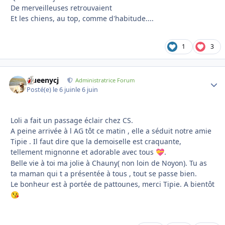
De merveilleuses retrouvaient
Et les chiens, au top, comme d'habitude....
1
3
Queenycj
Autho
Administratrice Forum
Posté(e)
le 6 juin
le 6 juin
Loli a fait un passage éclair chez CS.
A peine arrivée à l AG tôt ce matin , elle a séduit notre amie
Tipie . Il faut dire que la demoiselle est craquante,
tellement mignonne et adorable avec tous
.
💝
Belle vie à toi ma jolie à Chauny( non loin de Noyon). Tu as
ta maman qui t a présentée à tous , tout se passe bien.
Le bonheur est à portée de pattounes, merci Tipie. A bientôt
😘