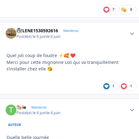
7
9
HELENE1530592616
Autho
Membres
Posté(e)
le 6 juin
le 6 juin
Quel joli coup de foudre
⚡
🥰
❤️
Merci pour cette mignonne Loli qui va tranquillement
s’installer chez elle
😘
1
1
tipie
Autho
Membres
Posté(e)
le 6 juin
le 6 juin
AUTEUR
Quelle belle journée