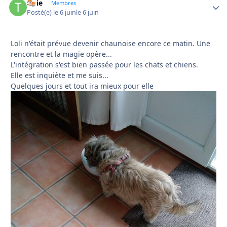
tipie
Autho
Membres
Posté(e)
le 6 juin
le 6 juin
Loli n'était prévue devenir chaunoise encore ce matin. Une
rencontre et la magie opère...
L'intégration s'est bien passée pour les chats et chiens.
Elle est inquiète et me suis...
Quelques jours et tout ira mieux pour elle