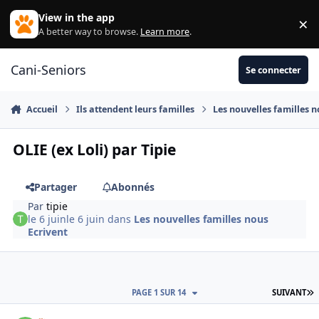
Aller au contenu
View in the app
×
Di
A better way to browse.
Learn more
.
Cani-Seniors
Se connecter
Accueil
Ils attendent leurs familles
Les nouvelles familles n
OLIE (ex Loli) par Tipie
Partager
Abonnés
Par
tipie
le 6 juin
le 6 juin
dans
Les nouvelles familles nous
Ecrivent
D
PAGE 1 SUR 14
SUIVANT