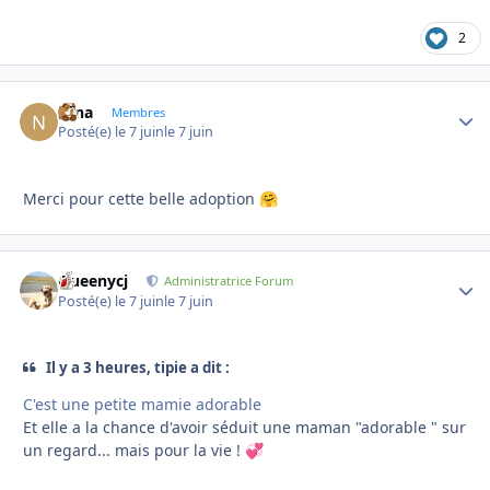
2
Nina
Autho
Membres
Posté(e)
le 7 juin
le 7 juin
Merci pour cette belle adoption
🤗
Queenycj
Autho
Administratrice Forum
Posté(e)
le 7 juin
le 7 juin
Il y a 3 heures, tipie a dit :
C'est une petite mamie adorable
Et elle a la chance d'avoir séduit une maman "adorable " sur
un regard... mais pour la vie !
💞