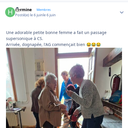
hermine
Autho
Membres
Posté(e)
le 6 juin
le 6 juin
Une adorable petite bonne femme a fait un passage
supersonique à CS.
Arrivée, dognapée, l'AG commençait bien
😂
😂
😂