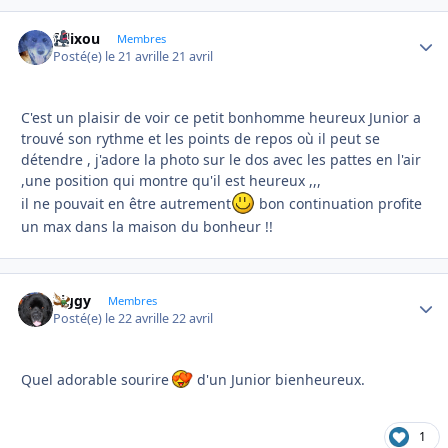
felixou
Autho
Membres
Posté(e)
le 21 avril
le 21 avril
C'est un plaisir de voir ce petit bonhomme heureux Junior a
trouvé son rythme et les points de repos où il peut se
détendre , j'adore la photo sur le dos avec les pattes en l'air
,une position qui montre qu'il est heureux ,,,
il ne pouvait en être autrement
bon continuation profite
un max dans la maison du bonheur !!
Ziggy
Autho
Membres
Posté(e)
le 22 avril
le 22 avril
Quel adorable sourire
d'un Junior bienheureux.
1