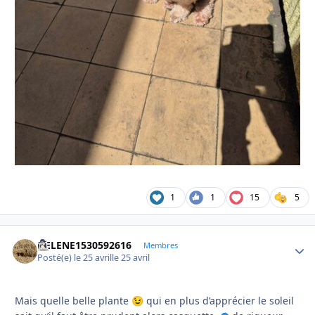
1
1
15
5
HELENE1530592616
Autho
Membres
Posté(e)
le 25 avril
le 25 avril
Mais quelle belle plante
qui en plus d’apprécier le soleil
😉