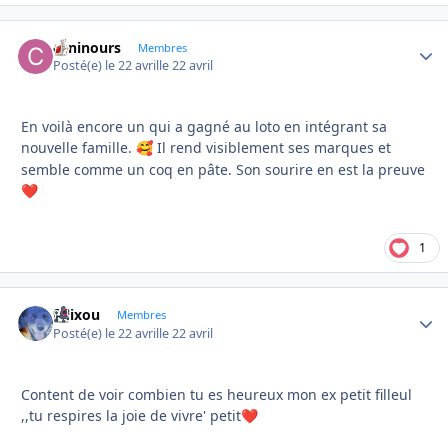
caninours
Autho
Membres
Posté(e)
le 22 avril
le 22 avril
En voilà encore un qui a gagné au loto en intégrant sa
nouvelle famille.
Il rend visiblement ses marques et
🥰
semble comme un coq en pâte. Son sourire en est la preuve
❤️
1
felixou
Autho
Membres
Posté(e)
le 22 avril
le 22 avril
Content de voir combien tu es heureux mon ex petit filleul
,,tu respires la joie de vivre' petit
❤️