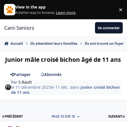
Aller au contenu
View in the app
×
Di
A better way to browse.
Learn more
.
Cani-Seniors
Se connecter
Accueil
Ils attendent leurs familles
Ils ont trouvé un foyer
Junior mâle croisé bichon âgé de 11 ans
Partager
Abonnés
Par
S.Rault
le 11 décembre 2025
le 11 déc.
dans
Junior croisé bichon
de 11 ans
PREMIÈRE PAGE
D
PRÉCÉDENT
PAGE 10 SUR 18
SUIVANT