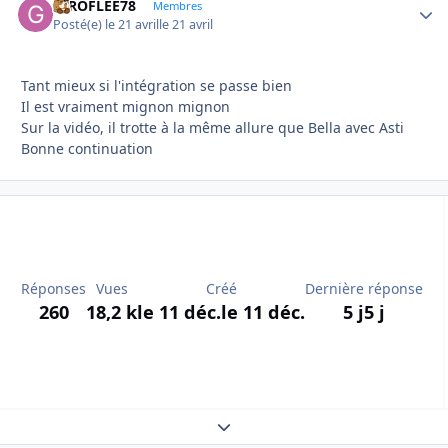
GIROFLEE78
Autho
Membres
Posté(e)
le 21 avril
le 21 avril
Tant mieux si l'intégration se passe bien
Il est vraiment mignon mignon
Sur la vidéo, il trotte à la même allure que Bella avec Asti
Bonne continuation
Réponses
Vues
Créé
Dernière réponse
260
18,2 k
le 11 déc.
le 11 déc.
5 j
5 j
Expand topic overview