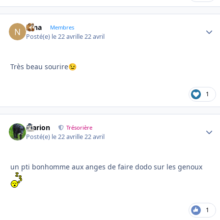
Nina
Autho
Membres
Posté(e)
le 22 avril
le 22 avril
Très beau sourire
😉
1
Marion
Autho
Trésorière
Posté(e)
le 22 avril
le 22 avril
un pti bonhomme aux anges de faire dodo sur les genoux
1