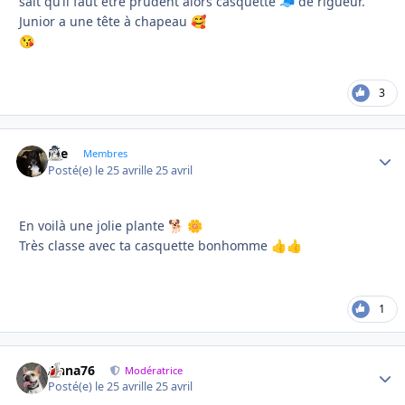
sait qu’il faut être prudent alors casquette
de rigueur.
🧢
Junior a une tête à chapeau
🥰
😘
3
Joe
Autho
Membres
Posté(e)
le 25 avril
le 25 avril
En voilà une jolie plante
🐕
🌼
Très classe avec ta casquette bonhomme
👍
👍
1
Anna76
Autho
Modératrice
Posté(e)
le 25 avril
le 25 avril