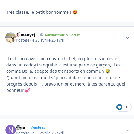
Très classe, le petit bonhomme !
😍
Queenycj
Autho
Administratrice Forum
Posté(e)
le 25 avril
le 25 avril
Il est chou avec son couvre chef et, en plus, il sait rester
dans un caddy tranquille, c est une perle ce garçon, il est
comme Bella, adepte des transports en commun
.
🤣
Quand on pense qu il séjournait dans une cour... que de
progrès depuis !! . Bravo Junior et merci à tes parents, quel
bonheur
💞
1
Naïa
Autho
Membres
Posté(e)
le 25 avril
le 25 avril