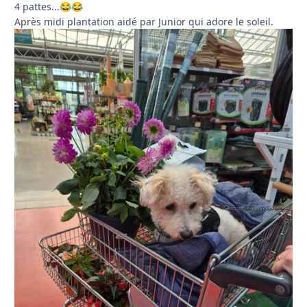
4 pattes...
😂
😂
Après midi plantation aidé par Junior qui adore le soleil.