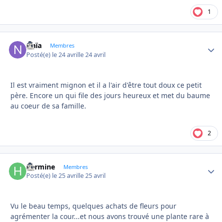
1
Naïa
Autho
Membres
Posté(e)
le 24 avril
le 24 avril
Il est vraiment mignon et il a l'air d'être tout doux ce petit
père. Encore un qui file des jours heureux et met du baume
au coeur de sa famille.
2
hermine
Autho
Membres
Posté(e)
le 25 avril
le 25 avril
Vu le beau temps, quelques achats de fleurs pour
agrémenter la cour...et nous avons trouvé une plante rare à