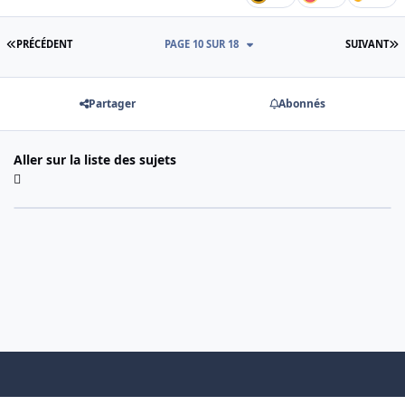
PREMIÈRE PAGE
D
PRÉCÉDENT
PAGE 10 SUR 18
SUIVANT
Partager
Abonnés
Aller sur la liste des sujets
Light Mode
Dark Mode
System Preference