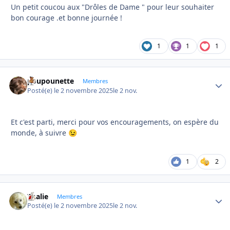
Un petit coucou aux "Drôles de Dame " pour leur souhaiter
bon courage .et bonne journée !
1
1
1
poupounette
Autho
Membres
Posté(e)
le 2 novembre 2025
le 2 nov.
Et c'est parti, merci pour vos encouragements, on espère du
monde, à suivre
😉
1
2
Thalie
Autho
Membres
Posté(e)
le 2 novembre 2025
le 2 nov.