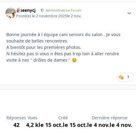
Queenycj
Autho
Administratrice Forum
Posté(e)
le 2 novembre 2025
le 2 nov.
Bonne journée à l équipe cani seniors du salon . Je vous
souhaite de belles rencontres.
A bientôt pour les premières photos.
N hésitez pas si vous n êtes pas trop loin à aller rendre
visite à nos " drôles de dames "
😉
1
Réponses
Vues
Créé
Dernière réponse
42
4,2 k
le 15 oct.
le 15 oct.
le 4 nov.
le 4 nov.