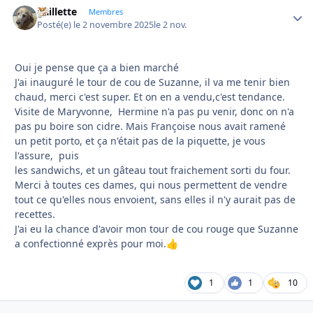
gaillette
Autho
Membres
Posté(e)
le 2 novembre 2025
le 2 nov.
Oui je pense que ça a bien marché
J'ai inauguré le tour de cou de Suzanne, il va me tenir bien
chaud, merci c'est super. Et on en a vendu,c'est tendance.
Visite de Maryvonne, Hermine n'a pas pu venir, donc on n'a
pas pu boire son cidre. Mais Françoise nous avait ramené
un petit porto, et ça n'était pas de la piquette, je vous
l'assure, puis
les sandwichs, et un gâteau tout fraichement sorti du four.
Merci à toutes ces dames, qui nous permettent de vendre
tout ce qu'elles nous envoient, sans elles il n'y aurait pas de
recettes.
J'ai eu la chance d'avoir mon tour de cou rouge que Suzanne
a confectionné exprès pour moi.
👍
1
1
10