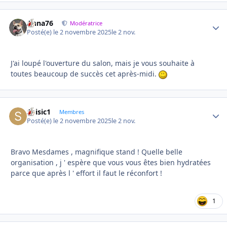
Anna76
Autho
Modératrice
Posté(e)
le 2 novembre 2025
le 2 nov.
J'ai loupé l'ouverture du salon, mais je vous souhaite à
toutes beaucoup de succès cet après-midi.
Soisic1
Autho
Membres
Posté(e)
le 2 novembre 2025
le 2 nov.
Bravo Mesdames , magnifique stand ! Quelle belle
organisation , j ' espère que vous vous êtes bien hydratées
parce que après l ' effort il faut le réconfort !
1