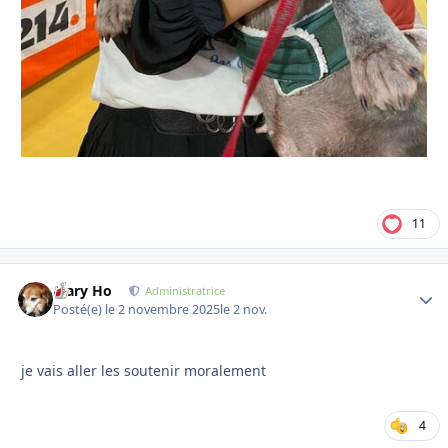
11
Mary Ho
Autho
Administratrice
Posté(e)
le 2 novembre 2025
le 2 nov.
je vais aller les soutenir moralement
4