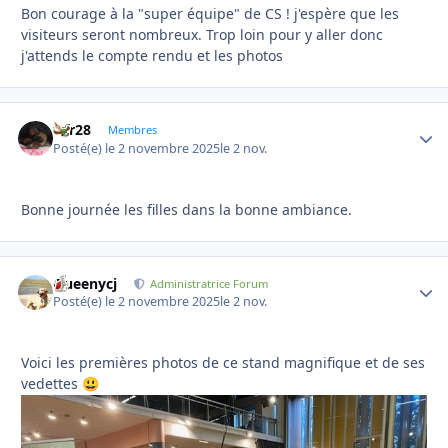
Bon courage à la "super équipe" de CS ! j'espère que les
visiteurs seront nombreux. Trop loin pour y aller donc
j'attends le compte rendu et les photos
frfr28
Autho
Membres
Posté(e)
le 2 novembre 2025
le 2 nov.
Bonne journée les filles dans la bonne ambiance.
Queenycj
Autho
Administratrice Forum
Posté(e)
le 2 novembre 2025
le 2 nov.
Voici les premières photos de ce stand magnifique et de ses
vedettes
😃