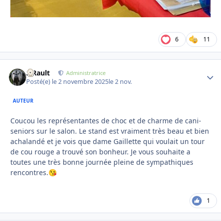
6
11
S.Rault
Autho
Administratrice
Posté(e)
le 2 novembre 2025
le 2 nov.
AUTEUR
Coucou les représentantes de choc et de charme de cani-
seniors sur le salon. Le stand est vraiment très beau et bien
achalandé et je vois que dame Gaillette qui voulait un tour
de cou rouge a trouvé son bonheur. Je vous souhaite a
toutes une très bonne journée pleine de sympathiques
rencontres.
😘
1