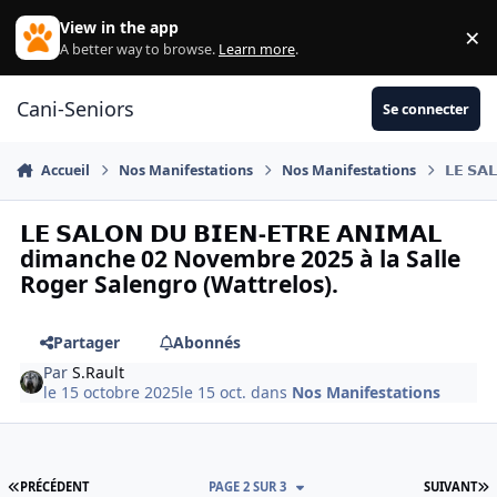
Aller au contenu
View in the app
×
Di
A better way to browse.
Learn more
.
Cani-Seniors
Se connecter
Accueil
Nos Manifestations
Nos Manifestations
𝗟𝗘 𝗦
𝗟𝗘 𝗦𝗔𝗟𝗢𝗡 𝗗𝗨 𝗕𝗜𝗘𝗡-𝗘𝗧𝗥𝗘 𝗔𝗡𝗜𝗠𝗔𝗟
dimanche 02 Novembre 2025 à la Salle
Roger Salengro (Wattrelos).
Partager
Abonnés
Par
S.Rault
le 15 octobre 2025
le 15 oct.
dans
Nos Manifestations
PREMIÈRE PAGE
D
PRÉCÉDENT
PAGE 2 SUR 3
SUIVANT