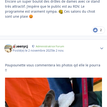
Encore un super boulot des drôles de dames avec ce stand
très attractif. J'espère que le public est au RDV. Le
programme est vraiment sympa.
Ces salons du chiot
sont une plaie
😡
2
Queenycj
Autho
Administratrice Forum
Posté(e)
le 2 novembre 2025
le 2 nov.
Poupounette vous commentera les photos qd elle le pourra
!!