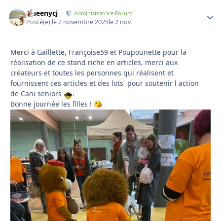
Queenycj
Autho
Administratrice Forum
Posté(e)
le 2 novembre 2025
le 2 nov.
Merci à Gaillette, Françoise59 et Poupounette pour la
réalisation de ce stand riche en articles, merci aux
créateurs et toutes les personnes qui réalisent et
fournissent ces articles et des lots pour soutenir l action
de Cani seniors
.
Bonne journée les filles !
😘