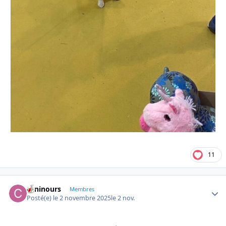
11
caninours
Autho
Membres
Posté(e)
le 2 novembre 2025
le 2 nov.