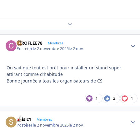
Expand topic overview
GIROFLEE78
Autho
Membres
Posté(e)
le 2 novembre 2025
le 2 nov.
On sait que tout est prêt pour installer un stand super
attirant comme d'habitude
Bonne journée à tous les organisateurs de CS
1
2
1
Soisic1
Autho
Membres
Posté(e)
le 2 novembre 2025
le 2 nov.