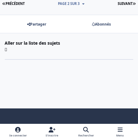
PREMIÈRE PAGE
D
PRÉCÉDENT
PAGE 2 SUR 3
SUIVANT
Partager
Abonnés
Aller sur la liste des sujets
Light Mode
Dark Mode
System Preference
f
x
a
Se connecter
S’inscrire
Rechercher
Menu