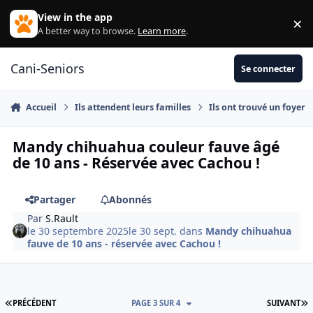
Aller au contenu
View in the app
×
Di
A better way to browse.
Learn more
.
Cani-Seniors
Se connecter
Accueil
Ils attendent leurs familles
Ils ont trouvé un foyer
Mandy chihuahua couleur fauve âgé
de 10 ans - Réservée avec Cachou !
Partager
Abonnés
Par
S.Rault
le 30 septembre 2025
le 30 sept.
dans
Mandy chihuahua
fauve de 10 ans - réservée avec Cachou !
PREMIÈRE PAGE
D
PRÉCÉDENT
PAGE 3 SUR 4
SUIVANT