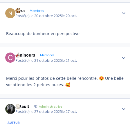
Nina
Autho
Membres
Posté(e)
le 20 octobre 2025
le 20 oct.
Beaucoup de bonheur en perspective
caninours
Autho
Membres
Posté(e)
le 21 octobre 2025
le 21 oct.
Merci pour les photos de cette belle rencontre.
Une belle
😍
vie attend les 2 petites puces.
🥰
S.Rault
Autho
Administratrice
Posté(e)
le 27 octobre 2025
le 27 oct.
AUTEUR