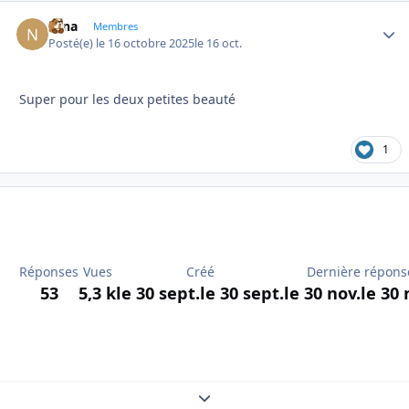
Nina
Autho
Membres
Posté(e)
le 16 octobre 2025
le 16 oct.
Super pour les deux petites beauté
1
Réponses
Vues
Créé
Dernière répons
53
5,3 k
le 30 sept.
le 30 sept.
le 30 nov.
le 30 
Expand topic overview