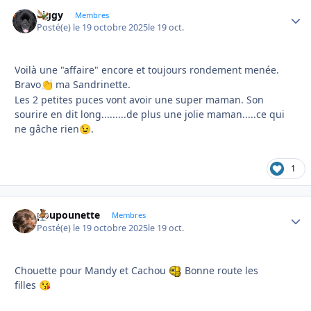
Ziggy
Autho
Membres
Posté(e)
le 19 octobre 2025
le 19 oct.
Voilà une "affaire" encore et toujours rondement menée.
Bravo
ma Sandrinette.
👏
Les 2 petites puces vont avoir une super maman. Son
sourire en dit long.........de plus une jolie maman.....ce qui
ne gâche rien
.
😉
1
poupounette
Autho
Membres
Posté(e)
le 19 octobre 2025
le 19 oct.
Chouette pour Mandy et Cachou
Bonne route les
filles
😘