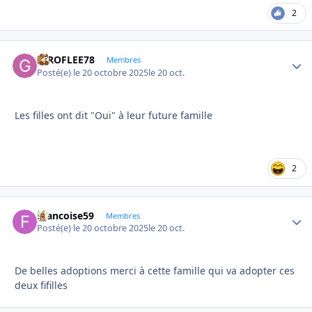
2
GIROFLEE78
Autho
Membres
Posté(e)
le 20 octobre 2025
le 20 oct.
Les filles ont dit "Oui" à leur future famille
2
Francoise59
Autho
Membres
Posté(e)
le 20 octobre 2025
le 20 oct.
De belles adoptions merci à cette famille qui va adopter ces
deux fifilles