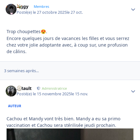
Ziggy
Autho
Membres
Posté(e)
le 27 octobre 2025
le 27 oct.
Trop choupettes
.
😍
Encore quelques jours de vacances les filles et vous serrez
chez votre jolie adoptante avec, à coup sur, une profusion
de câlins.
3 semaines après...
S.Rault
Autho
Administratrice
Posté(e)
le 15 novembre 2025
le 15 nov.
AUTEUR
Cachou et Mandy vont très bien. Mandy a eu sa primo
vaccination et Cachou sera stérilisée jeudi prochain.