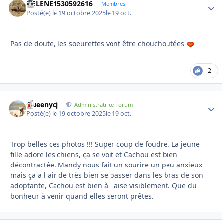
HELENE1530592616
Autho
Membres
Posté(e)
le 19 octobre 2025
le 19 oct.
Pas de doute, les soeurettes vont être chouchoutées
2
Queenycj
Autho
Administratrice Forum
Posté(e)
le 19 octobre 2025
le 19 oct.
Trop belles ces photos !!! Super coup de foudre. La jeune
fille adore les chiens, ça se voit et Cachou est bien
décontractée. Mandy nous fait un sourire un peu anxieux
mais ça a l air de très bien se passer dans les bras de son
adoptante, Cachou est bien à l aise visiblement. Que du
bonheur à venir quand elles seront prêtes.