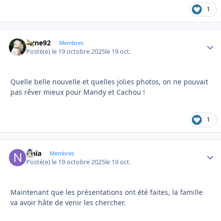
1
anne92
Autho
Membres
Posté(e)
le 19 octobre 2025
le 19 oct.
Quelle belle nouvelle et quelles jolies photos, on ne pouvait
pas rêver mieux pour Mandy et Cachou !
1
Naïa
Autho
Membres
Posté(e)
le 19 octobre 2025
le 19 oct.
Maintenant que les présentations ont été faites, la famille
va avoir hâte de venir les chercher.