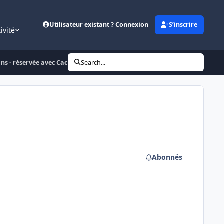
Utilisateur existant ? Connexion
S’inscrire
ivité
s - réservée avec Cachou !
Search...
Abonnés