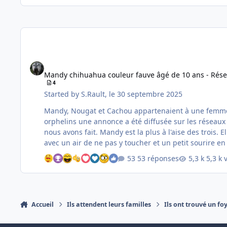
Mandy chihuahua couleur fauve âgé de 10 ans - Réservée av
Mandy chihuahua couleur fauve âgé de 10 ans - Rése
4
Started by
S.Rault
,
le 30 septembre 2025
Mandy, Nougat et Cachou appartenaient à une femme 
orphelins une annonce a été diffusée sur les réseaux 
nous avons fait. Mandy est la plus à l'aise des trois. Elle est coquine en diable et lorsqu'elle aboie pour faire comme sa "soeur" et que je lui demande de se taire , elle me regarde
avec un air de ne pas y toucher et un petit sourire en
53 réponses
5,3 k 
Accueil
Ils attendent leurs familles
Ils ont trouvé un fo