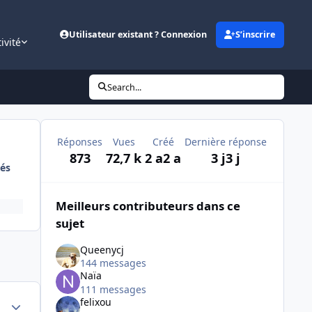
Utilisateur existant ? Connexion
S’inscrire
ivité
Search...
Réponses
Vues
Créé
Dernière réponse
873
72,7 k
2 a
2 a
3 j
3 j
és
Meilleurs contributeurs dans ce
sujet
Queenycj
144 messages
Naïa
111 messages
Author stats
felixou