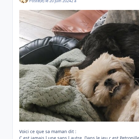
Posté(e)
le 20 juin 2024
2 a
Voici ce que sa maman dit
:
C est jamais l une sans l autre. Dans le jeu c est Petronill