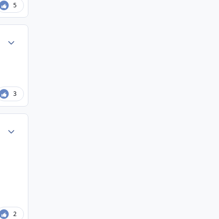
5
Author stats
3
Author stats
2