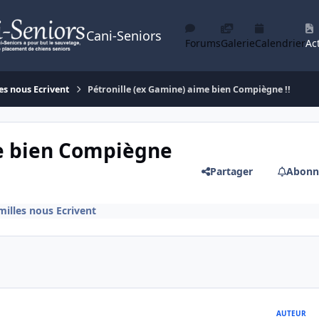
Cani-Seniors
Forums
Galerie
Calendrier
Act
es nous Ecrivent
Pétronille (ex Gamine) aime bien Compiègne !!
me bien Compiègne
Partager
Abonn
milles nous Ecrivent
AUTEUR