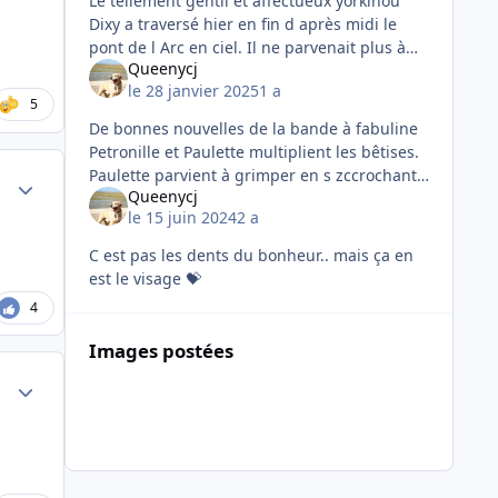
Le tellement gentil et affectueux yorkinou
Dixy a traversé hier en fin d après midi le
pont de l Arc en ciel. Il ne parvenait plus à
Queenycj
respirer malgré les traitements et tout le
le 28 janvier 2025
1 a
confort que lui apporta
5
De bonnes nouvelles de la bande à fabuline
Petronille et Paulette multiplient les bêtises.
Paulette parvient à grimper en s zccrochant
Author stats
Queenycj
au grillage pourtant déjà haut... 🙄. Le papa
le 15 juin 2024
2 a
de Fabuline est
C est pas les dents du bonheur.. mais ça en
est le visage 💝
4
Images postées
Author stats