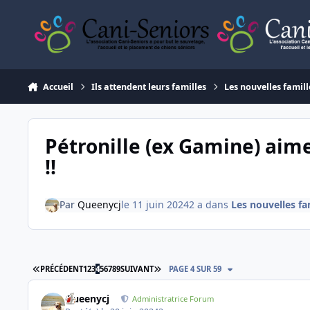
Aller au contenu
Accueil
Ils attendent leurs familles
Les nouvelles famill
Pétronille (ex Gamine) ai
!!
Par
Queenycj
le 11 juin 2024
2 a
dans
Les nouvelles fa
PREMIÈRE PAGE
DERNIÈRE PAGE
PRÉCÉDENT
1
2
3
4
5
6
7
8
9
SUIVANT
PAGE 4 SUR 59
Queenycj
Administratrice Forum