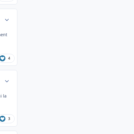
Author stats
ment
4
Author stats
i la
3