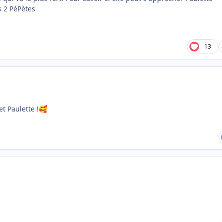
s 2 PéPètes
13
t Paulette !
🥰