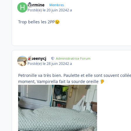
hermine
Membres
Posté(e)
le 20 juin 2024
2 a
Trop belles les 2PP
😉
Queenycj
Administratrice Forum
Posté(e)
le 28 juin 2024
2 a
Petronille va très bien. Paulette et elle sont souvent coll
moment, Vampirella fait la sourde oreille
🦻