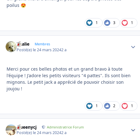
poilus
😍
1
3
1
Thalie
Autho
Membres
Posté(e)
le 24 mars 2024
2 a
Merci pour ces belles photos et un grand bravo à toute
l'équipe ! J'adore les petits visiteurs "4 pattes". Ils sont bien
mignons. Le petit jack a apprécié de pouvoir choisir son
joujou !
1
2
1
Queenycj
Autho
Administratrice Forum
Posté(e)
le 24 mars 2024
2 a