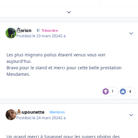
Expand topic overview
Marion
Autho
Trésorière
Posté(e)
le 23 mars 2024
2 a
Les plus mignons poilus étaient venus vous voir
aujourd'hui.
Bravo pour le stand et merci pour cette belle prestation
Mesdames.
1
4
poupounette
Autho
Membres
Posté(e)
le 24 mars 2024
2 a
Un grand merci à Sinangel pour les supers photos des