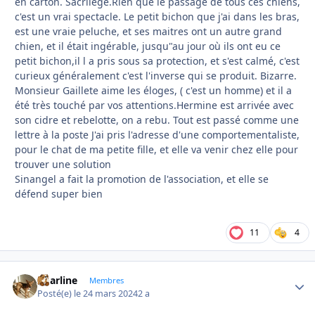
en carton. Sacrilège.Rien que le passage de tous ces chiens,
c'est un vrai spectacle. Le petit bichon que j'ai dans les bras,
est une vraie peluche, et ses maitres ont un autre grand
chien, et il était ingérable, jusqu"au jour où ils ont eu ce
petit bichon,il l a pris sous sa protection, et s'est calmé, c'est
curieux généralement c'est l'inverse qui se produit. Bizarre.
Monsieur Gaillete aime les éloges, ( c'est un homme) et il a
été très touché par vos attentions.Hermine est arrivée avec
son cidre et rebelotte, on a rebu. Tout est passé comme une
lettre à la poste J'ai pris l'adresse d'une comportementaliste,
pour le chat de ma petite fille, et elle va venir chez elle pour
trouver une solution
Sinangel a fait la promotion de l'association, et elle se
défend super bien
11
4
Charline
Autho
Membres
Posté(e)
le 24 mars 2024
2 a