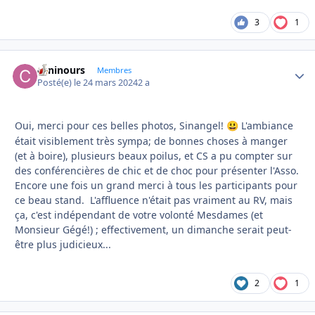
3
1
caninours
Autho
Membres
Posté(e)
le 24 mars 2024
2 a
Oui, merci pour ces belles photos, Sinangel!
L'ambiance
😃
était visiblement très sympa; de bonnes choses à manger
(et à boire), plusieurs beaux poilus, et CS a pu compter sur
des conférencières de chic et de choc pour présenter l'Asso.
Encore une fois un grand merci à tous les participants pour
ce beau stand. L'affluence n'était pas vraiment au RV, mais
ça, c'est indépendant de votre volonté Mesdames (et
Monsieur Gégé!) ; effectivement, un dimanche serait peut-
être plus judicieux...
2
1