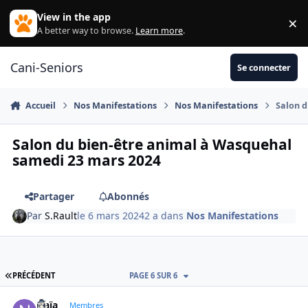
Aller au contenu
View in the app
×
Di
A better way to browse.
Learn more
.
Cani-Seniors
Se connecter
Accueil
Nos Manifestations
Nos Manifestations
Salon d
Salon du bien-être animal à Wasquehal
samedi 23 mars 2024
Partager
Abonnés
Par
S.Rault
le 6 mars 2024
2 a
dans
Nos Manifestations
PREMIÈRE PAGE
PRÉCÉDENT
PAGE 6 SUR 6
Naïa
Autho
Membres