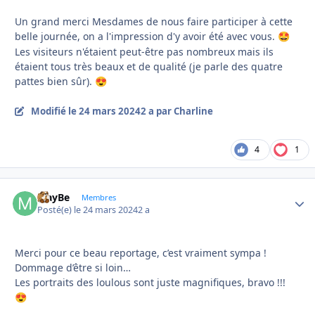
Un grand merci Mesdames de nous faire participer à cette
belle journée, on a l'impression d'y avoir été avec vous.
🤩
Les visiteurs n'étaient peut-être pas nombreux mais ils
étaient tous très beaux et de qualité (je parle des quatre
pattes bien sûr).
😍
Modifié
le 24 mars 2024
2 a
par Charline
4
1
MayBe
Autho
Membres
Posté(e)
le 24 mars 2024
2 a
Merci pour ce beau reportage, c’est vraiment sympa !
Dommage d’être si loin…
Les portraits des loulous sont juste magnifiques, bravo !!!
😍