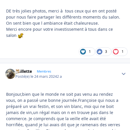
DE très jolies photos, merci à tous ceux qui en ont posté
pour nous faire partager les différents moments du salon.
On sent bien que l ambiance était chaleureuse.
Merci encore pour votre investissement à tous dans ce
salon
1
3
1
gaillette
Autho
Membres
Posté(e)
le 24 mars 2024
2 a
Bonjour,bien que le monde ne soit pas venu au rendez
vous, on a passé une bonne journée.Françoise qui nous a
préparé un vrai festin, et son vin blanc, moi qui ne boit
jamais de vin,un régal mais on n en trouve pas dans le
commerce. Je comprends que la veille elle avait été
horrifiée, quand je lui avais dit que je ramenais des verres