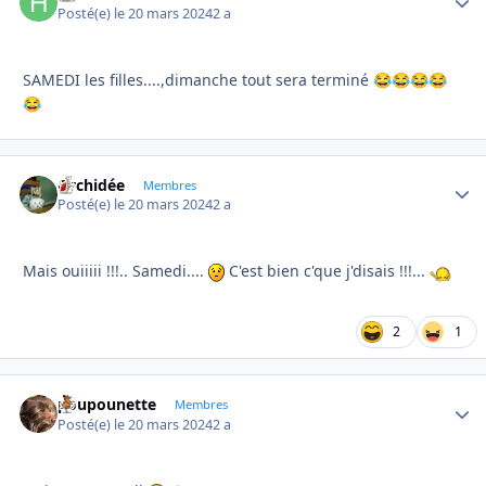
Posté(e)
le 20 mars 2024
2 a
SAMEDI les filles....,dimanche tout sera terminé
😂
😂
😂
😂
😂
Orchidée
Autho
Membres
Posté(e)
le 20 mars 2024
2 a
Mais ouiiiii !!!.. Samedi....
C'est bien c'que j'disais !!!...
2
1
poupounette
Autho
Membres
Posté(e)
le 20 mars 2024
2 a