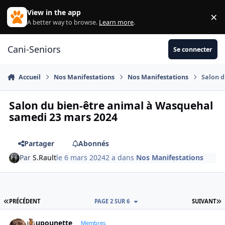
Aller au contenu
View in the app
×
Di
A better way to browse.
Learn more
.
Cani-Seniors
Se connecter
Accueil
Nos Manifestations
Nos Manifestations
Salon d
Salon du bien-être animal à Wasquehal
samedi 23 mars 2024
Partager
Abonnés
Par
S.Rault
le 6 mars 2024
2 a
dans
Nos Manifestations
PREMIÈRE PAGE
D
PRÉCÉDENT
PAGE 2 SUR 6
SUIVANT
poupounette
Autho
Membres