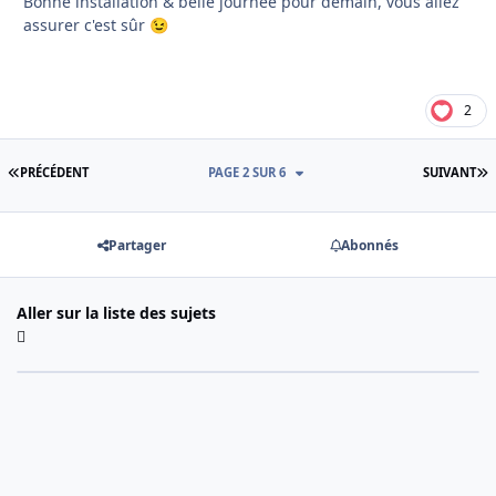
Bonne installation & belle journée pour demain, vous allez
assurer c'est sûr
😉
2
PREMIÈRE PAGE
D
PRÉCÉDENT
PAGE 2 SUR 6
SUIVANT
Partager
Abonnés
Aller sur la liste des sujets