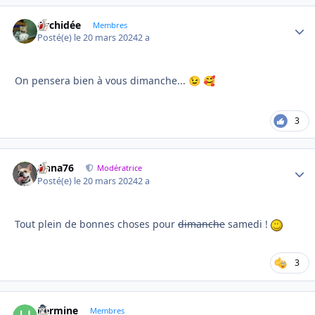
Orchidée
Autho
Membres
Posté(e)
le 20 mars 2024
2 a
On pensera bien à vous dimanche...
😉
🥰
3
Anna76
Autho
Modératrice
Posté(e)
le 20 mars 2024
2 a
Tout plein de bonnes choses pour
dimanche
samedi !
3
hermine
Autho
Membres