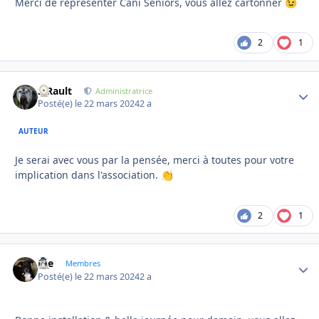
Merci de représenter Cani Seniors, vous allez cartonner
😉
2
1
S.Rault
Autho
Administratrice
Posté(e)
le 22 mars 2024
2 a
AUTEUR
Je serai avec vous par la pensée, merci à toutes pour votre
implication dans l'association.
👏
2
1
Joe
Autho
Membres
Posté(e)
le 22 mars 2024
2 a