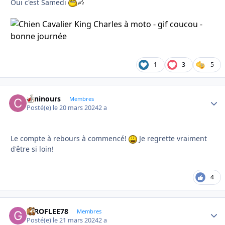
Oui c'est Samedi
1
3
5
caninours
Autho
Membres
Posté(e)
le 20 mars 2024
2 a
Le compte à rebours à commencé!
Je regrette vraiment
d'être si loin!
4
GIROFLEE78
Autho
Membres
Posté(e)
le 21 mars 2024
2 a