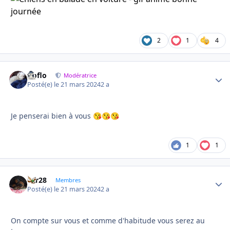
2
1
4
floflo
Autho
Modératrice
Posté(e)
le 21 mars 2024
2 a
Je penserai bien à vous
😘
😘
😘
1
1
frfr28
Autho
Membres
Posté(e)
le 21 mars 2024
2 a
On compte sur vous et comme d'habitude vous serez au