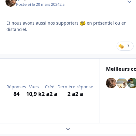
Posté(e)
le 20 mars 2024
2 a
Et nous avons aussi nos supporters
en présentiel ou en
distanciel.
7
Meilleurs c
Réponses
Vues
Créé
Dernière réponse
84
10,9 k
2 a
2 a
2 a
2 a
Expand topic overview