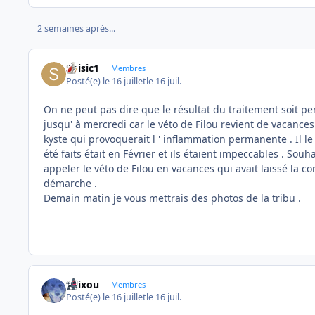
2 semaines après...
Soisic1
Membres
Posté(e)
le 16 juillet
le 16 juil.
On ne peut pas dire que le résultat du traitement soit per
jusqu' à mercredi car le véto de Filou revient de vacances 
kyste qui provoquerait l ' inflammation permanente . Il le 
été faits était en Février et ils étaient impeccables . Sou
appeler le véto de Filou en vacances qui avait laissé la co
démarche .
Demain matin je vous mettrais des photos de la tribu .
felixou
Membres
Posté(e)
le 16 juillet
le 16 juil.