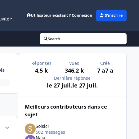
Utilisateur existant ? Connexion
S’inscrire
ivité
Search...
Réponses
Vues
Créé
4,5 k
346,2 k
7 a
7 a
és
Dernière réponse
le 27 juil.
le 27 juil.
Meilleurs contributeurs dans ce
sujet
Author stats
Soisic1
562 messages
Naïa