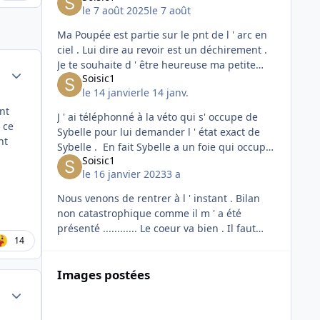
le 7 août 2025
le 7 août
Ma Poupée est partie sur le pnt de l ' arc en
ciel . Lui dire au revoir est un déchirement .
Je te souhaite d ' être heureuse ma petite
Author stats
Soisic1
chérie sur ta nouvelle planète , tu le mérites
le 14 janvier
le 14 janv.
pour tout le
nt
J ' ai téléphonné à la véto qui s' occupe de
 ce
Sybelle pour lui demander l ' état exact de
nt
Sybelle . En fait Sybelle a un foie qui occupe
Soisic1
les trois quart de son abdomen avec des
le 16 janvier 2023
3 a
tumeurs , ce qui a
Nous venons de rentrer à l ' instant . Bilan
non catastrophique comme il m ' a été
présenté ............ Le coeur va bien . Il faut
14
dire que j ' ai demandé aux vétos de faire un
bilan très complet afi
Images postées
Author stats