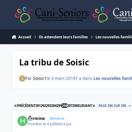
Aller au contenu
Accueil
Ils attendent leurs familles
Les nouvelles famill
La tribu de Soisic
Par
Soisic1
le 3 mars 2019
7 a
dans
Les nouvelles fami
PREMIÈRE PAGE
DERNIÈRE PAGE
PRÉCÉDENT
291
292
293
294
295
296
297
298
SUIVANT
PAGE 296 SUR 298
hermine
Membres
Posté(e)
le 4 juillet
le 4 juil.