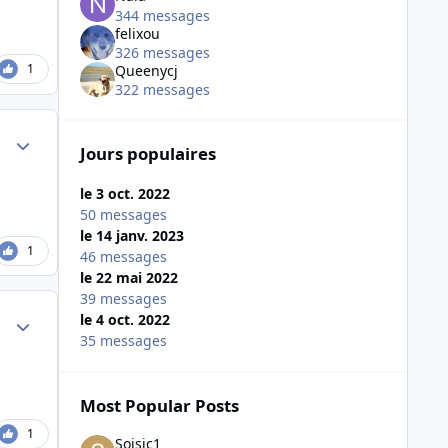
344 messages
felixou
326 messages
1
Queenycj
322 messages
Author stats
Jours populaires
le 3 oct. 2022
50 messages
le 14 janv. 2023
1
46 messages
le 22 mai 2022
39 messages
Author stats
le 4 oct. 2022
35 messages
Most Popular Posts
1
Soisic1