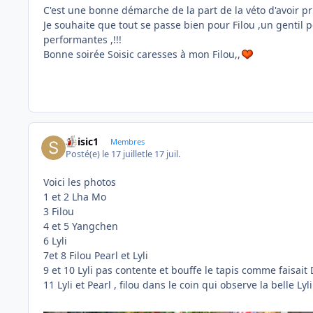
C'est une bonne démarche de la part de la véto d'avoir pr
Je souhaite que tout se passe bien pour Filou ,un gentil peti
performantes ,!!!
Bonne soirée Soisic caresses à mon Filou,,
Soisic1
Membres
Posté(e)
le 17 juillet
le 17 juil.
Voici les photos
1 et 2 Lha Mo
3 Filou
4 et 5 Yangchen
6 Lyli
7et 8 Filou Pearl et Lyli
9 et 10 Lyli pas contente et bouffe le tapis comme faisait
11 Lyli et Pearl , filou dans le coin qui observe la belle Lyli