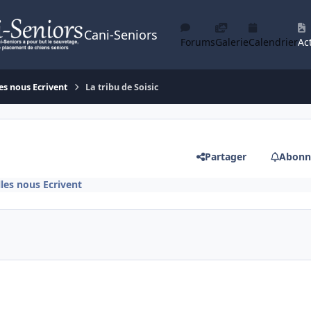
Cani-Seniors
Forums
Galerie
Calendrier
Act
es nous Ecrivent
La tribu de Soisic
Partager
Abonn
lles nous Ecrivent