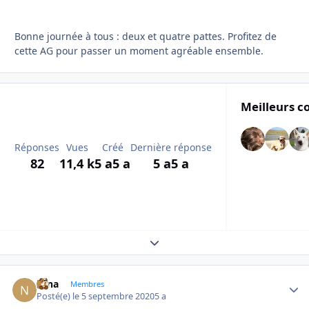
Bonne journée à tous : deux et quatre pattes. Profitez de
cette AG pour passer un moment agréable ensemble.
Meilleurs c
Réponses
Vues
Créé
Dernière réponse
82
11,4 k
5 a
5 a
5 a
5 a
Expand topic overview
Nina
Autho
Membres
Posté(e)
le 5 septembre 2020
5 a