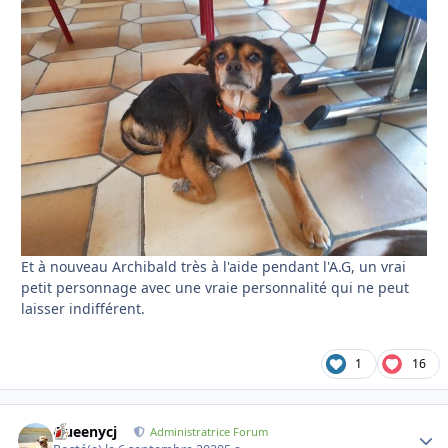
Et à nouveau Archibald très à l'aide pendant l'A.G, un vrai
petit personnage avec une vraie personnalité qui ne peut
laisser indifférent.
1
16
Queenycj
Autho
Administratrice Forum