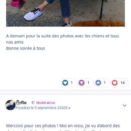
A demain pour la suite des photos avec les chiens et tous
nos amis
Bonne soirée à tous
1
1
1
14
floflo
Autho
Modératrice
Posté(e)
le 5 septembre 2020
5 a
Merciiiiii pour ces photos ! Moi en visio, j’ai vu d’abord des