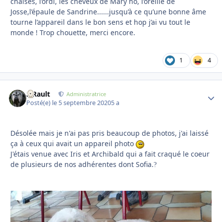
chaises, l’ordi, les cheveux de Mary ho, l’oreille de
Josse,l’épaule de Sandrine......jusqu’à ce qu’une bonne âme
tourne l’appareil dans le bon sens et hop j’ai vu tout le
monde ! Trop chouette, merci encore.
1
4
S.Rault
Autho
Administratrice
Posté(e)
le 5 septembre 2020
5 a
Désolée mais je n'ai pas pris beaucoup de photos, j'ai laissé
ça à ceux qui avait un appareil photo
J'étais venue avec Iris et Archibald qui a fait craqué le coeur
de plusieurs de nos adhérentes dont Sofia.
?