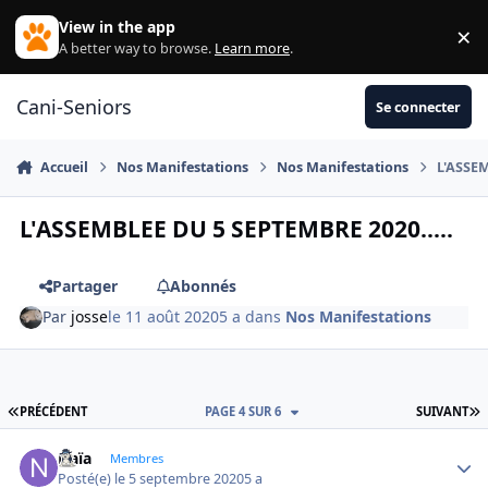
Aller au contenu
View in the app
×
Di
A better way to browse.
Learn more
.
Cani-Seniors
Se connecter
Accueil
Nos Manifestations
Nos Manifestations
L'ASSEM
L'ASSEMBLEE DU 5 SEPTEMBRE 2020.....
Partager
Abonnés
Par
josse
le 11 août 2020
5 a
dans
Nos Manifestations
PREMIÈRE PAGE
D
PRÉCÉDENT
PAGE 4 SUR 6
SUIVANT
Naïa
Autho
Membres
Posté(e)
le 5 septembre 2020
5 a