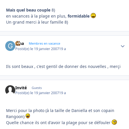
Mais quel beau couple
8)
en vacances à la plage en plus,
formidable
Un grand merci à leur famille 8)
gina
Autho
Membres en vacance
Posté(e)
le 19 janvier 2007
19 a
Ils sont beaux , c'est gentil de donner des nouvelles , merçi
Invité
Guests
Posté(e)
le 19 janvier 2007
19 a
Merci pour la photo (à la taille de Daniella et son copain
Rangoon)
Quelle chance ils ont d'avoir la plage pour se défouler