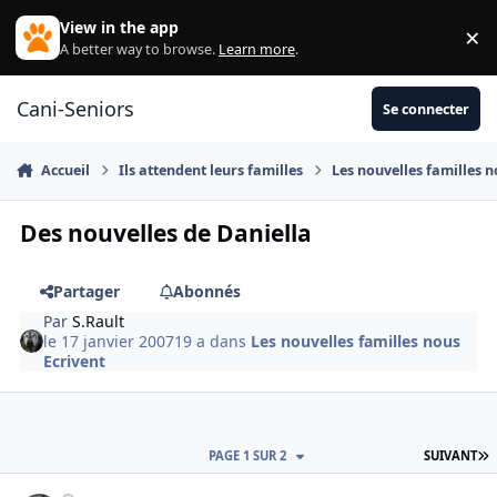
Aller au contenu
View in the app
×
Di
A better way to browse.
Learn more
.
Cani-Seniors
Se connecter
Accueil
Ils attendent leurs familles
Les nouvelles familles n
Des nouvelles de Daniella
Partager
Abonnés
Par
S.Rault
le 17 janvier 2007
19 a
dans
Les nouvelles familles nous
Ecrivent
D
PAGE 1 SUR 2
SUIVANT