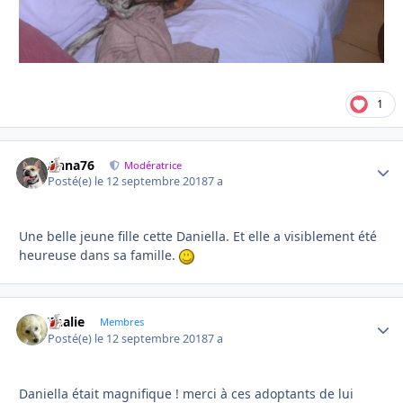
1
Anna76
Autho
Modératrice
Posté(e)
le 12 septembre 2018
7 a
Une belle jeune fille cette Daniella. Et elle a visiblement été
heureuse dans sa famille.
Thalie
Autho
Membres
Posté(e)
le 12 septembre 2018
7 a
Daniella était magnifique ! merci à ces adoptants de lui