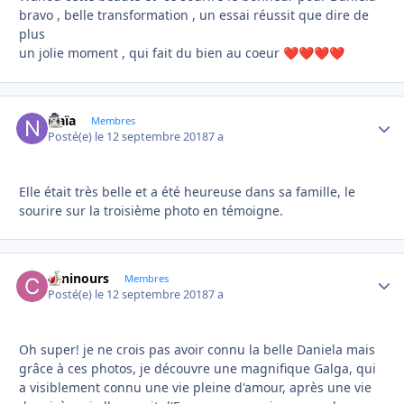
bravo , belle transformation , un essai réussit que dire de
plus
un jolie moment , qui fait du bien au coeur
❤️
❤️
❤️
❤️
Naïa
Autho
Membres
Posté(e)
le 12 septembre 2018
7 a
Elle était très belle et a été heureuse dans sa famille, le
sourire sur la troisième photo en témoigne.
caninours
Autho
Membres
Posté(e)
le 12 septembre 2018
7 a
Oh super! je ne crois pas avoir connu la belle Daniela mais
grâce à ces photos, je découvre une magnifique Galga, qui
a visiblement connu une vie pleine d'amour, après une vie