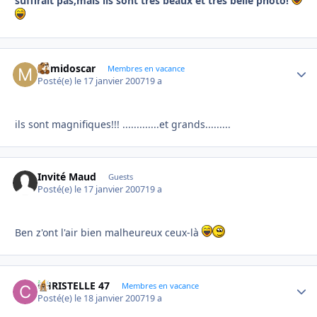
suffirait pas,mais ils sont très beaux et très belle photo!
mimidoscar
Autho
Membres en vacance
Posté(e)
le 17 janvier 2007
19 a
ils sont magnifiques!!! .............et grands.........
Invité Maud
Guests
Posté(e)
le 17 janvier 2007
19 a
Ben z'ont l'air bien malheureux ceux-là
CHRISTELLE 47
Autho
Membres en vacance
Posté(e)
le 18 janvier 2007
19 a