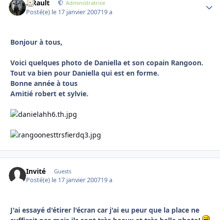
S.Rault
Autho
Administratrice
Posté(e)
le 17 janvier 2007
19 a
Bonjour à tous,
Voici quelques photo de Daniella et son copain Rangoon.
Tout va bien pour Daniella qui est en forme.
Bonne année à tous
Amitié robert et sylvie.
Invité
Guests
Posté(e)
le 17 janvier 2007
19 a
J'ai essayé d'étirer l'écran car j'ai eu peur que la place ne