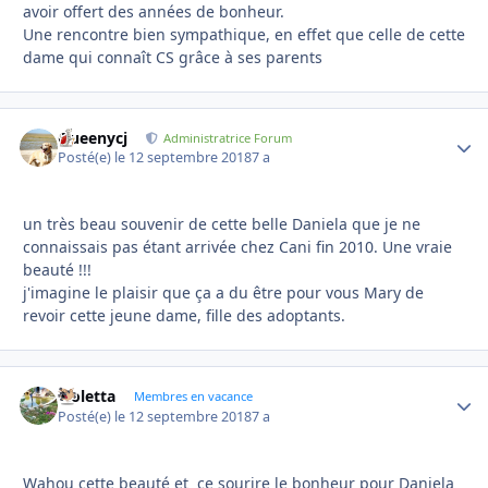
avoir offert des années de bonheur.
Une rencontre bien sympathique, en effet que celle de cette
dame qui connaît CS grâce à ses parents
Queenycj
Autho
Administratrice Forum
Posté(e)
le 12 septembre 2018
7 a
un très beau souvenir de cette belle Daniela que je ne
connaissais pas étant arrivée chez Cani fin 2010. Une vraie
beauté !!!
j'imagine le plaisir que ça a du être pour vous Mary de
revoir cette jeune dame, fille des adoptants.
violetta
Autho
Membres en vacance
Posté(e)
le 12 septembre 2018
7 a
Wahou cette beauté et ce sourire le bonheur pour Daniela