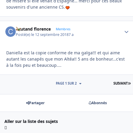
de misère si elle venait d'Espagne… merci pour ces beaux
souvenirs d'une ancienne CS.
coutand florence
Autho
Membres
Posté(e)
le 12 septembre 2018
7 a
Daniella est la copie conforme de ma galga!!! et qui aime
autant les canapés que mon Altéa!! 5 ans de bonheur...c'est
à la fois peu et beaucoup....
D
PAGE 1 SUR 2
SUIVANT
Partager
Abonnés
Aller sur la liste des sujets