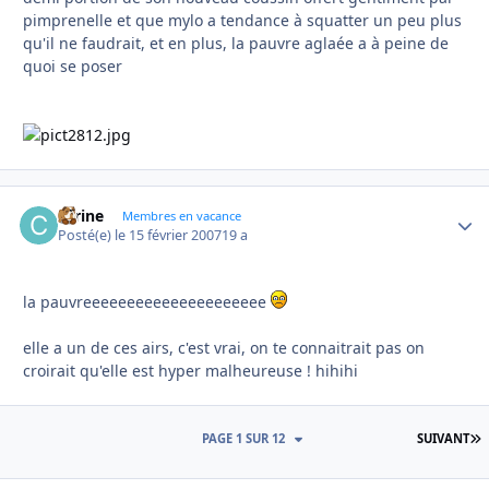
pimprenelle et que mylo a tendance à squatter un peu plus
qu'il ne faudrait, et en plus, la pauvre aglaée a à peine de
quoi se poser
carine
Autho
Membres en vacance
Posté(e)
le 15 février 2007
19 a
la pauvreeeeeeeeeeeeeeeeeeeee
elle a un de ces airs, c'est vrai, on te connaitrait pas on
croirait qu'elle est hyper malheureuse ! hihihi
D
PAGE 1 SUR 12
SUIVANT