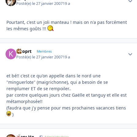
Posté(e)
le 27 janvier 2007
19 a
Pourtant, c'est un joli manteau ! mais on n'a pas forcément
les mêmes goûts !!!
kizoprt
Autho
Membres
Posté(e)
le 27 janvier 2007
19 a
et bé!! c'est ce qu'on appelle dans le nord une
"minguerlote" (maigrichonne), qui a besoin de se
remplumer ET de se rempoiler..
par contre quelques jours chez Gaëlle et tanguy et elle est
métamorphosée!!
(faudra que j'y pense pour mes prochaines vacances tiens
)
Mary Ho
Administratrice