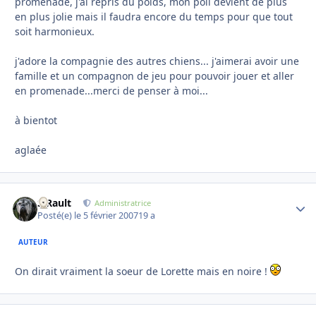
promenade, j'ai repris du poids, mon poil devient de plus
en plus jolie mais il faudra encore du temps pour que tout
soit harmonieux.
j'adore la compagnie des autres chiens... j'aimerai avoir une
famille et un compagnon de jeu pour pouvoir jouer et aller
en promenade...merci de penser à moi...
à bientot
aglaée
S.Rault
Autho
Administratrice
Posté(e)
le 5 février 2007
19 a
AUTEUR
On dirait vraiment la soeur de Lorette mais en noire !