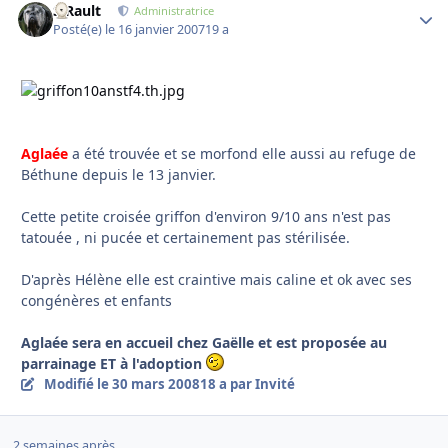
S.Rault
Autho
Administratrice
Posté(e)
le 16 janvier 2007
19 a
Aglaée
a été trouvée et se morfond elle aussi au refuge de
Béthune depuis le 13 janvier.
Cette petite croisée griffon d'environ 9/10 ans n'est pas
tatouée , ni pucée et certainement pas stérilisée.
D'après Hélène elle est craintive mais caline et ok avec ses
congénères et enfants
Aglaée sera en accueil chez Gaëlle et est proposée au
parrainage ET à l'adoption
Modifié
le 30 mars 2008
18 a
par Invité
2 semaines après...