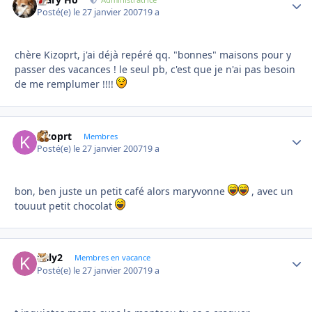
Autho
Posté(e)
le 27 janvier 2007
19 a
chère Kizoprt, j'ai déjà repéré qq. "bonnes" maisons pour y
passer des vacances ! le seul pb, c'est que je n'ai pas besoin
de me remplumer !!!!
kizoprt
Autho
Membres
Posté(e)
le 27 janvier 2007
19 a
bon, ben juste un petit café alors maryvonne
, avec un
touuut petit chocolat
kaly2
Autho
Membres en vacance
Posté(e)
le 27 janvier 2007
19 a