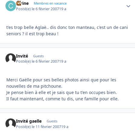
carine
Autho
Membres en vacance
Posté(e)
le 6 février 2007
19 a
t'es trop belle Aglaë.. dis donc ton manteau, c'est un de cani
seniors ? il est trop beau !
Invité
Guests
Posté(e)
le 6 février 2007
19 a
Merci Gaëlle pour ses belles photos ainsi que pour les
nouvelles de ma pitchoune.
Je pense bien à elle et je sais que tu t'en occupes bien.
Il faut maintenant, comme tu dis, une famille pour elle.
Invité gaelle
Guests
Posté(e)
le 11 février 2007
19 a