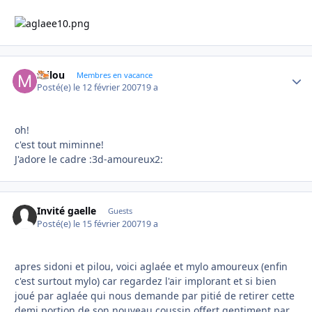
milou
Autho
Membres en vacance
Posté(e)
le 12 février 2007
19 a
oh!
c'est tout miminne!
J'adore le cadre :3d-amoureux2:
Invité gaelle
Guests
Posté(e)
le 15 février 2007
19 a
apres sidoni et pilou, voici aglaée et mylo amoureux (enfin
c'est surtout mylo) car regardez l'air implorant et si bien
joué par aglaée qui nous demande par pitié de retirer cette
demi portion de son nouveau coussin offert gentiment par