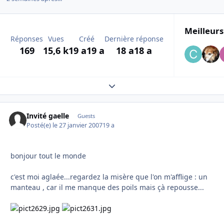
Meilleurs
Réponses
Vues
Créé
Dernière réponse
169
15,6 k
19 a
19 a
18 a
18 a
Expand topic overview
Invité gaelle
Guests
Posté(e)
le 27 janvier 2007
19 a
bonjour tout le monde
c'est moi aglaée...regardez la misère que l'on m'afflige : un
manteau , car il me manque des poils mais çà repousse...