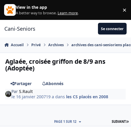
Aller au contenu
View in the app
×
Di
A better way to browse.
Learn more
.
Cani-Seniors
Se connecter
Accueil
Privé
Archives
archives des cani-senioriens plac
Aglaée, croisée griffon de 8/9 ans
(Adoptée)
Partager
Abonnés
Par
S.Rault
le 16 janvier 2007
19 a
dans
les CS placés en 2008
D
PAGE 1 SUR 12
SUIVANT