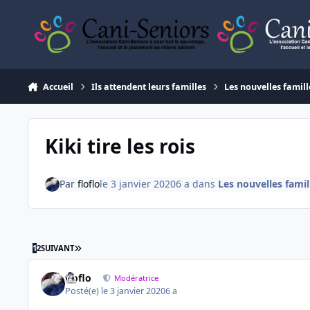
Aller au contenu
Accueil
Ils attendent leurs familles
Les nouvelles famill
Kiki tire les rois
Par
floflo
le 3 janvier 2020
6 a
dans
Les nouvelles famil
DERNIÈRE PAGE
1
2
SUIVANT
floflo
Modératrice
Posté(e)
le 3 janvier 2020
6 a