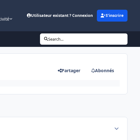
Utilisateur existant ? Connexion
S’inscrire
ivité
Search...
Partager
Abonnés
Author stats