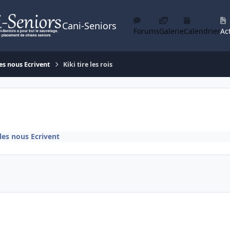
Cani-Seniors
Forums
Galerie
Calendrier
Act
es nous Ecrivent
Kiki tire les rois
les nous Ecrivent