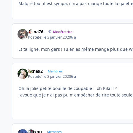
Malgré tout il est sympa, il n'a pas mangé toute la galet
Anna76
Modératrice
Posté(e)
le 3 janvier 2020
6 a
Et ta ligne, mon gars ! Tu en as même mangé plus que W
anne92
Membres
Posté(e)
le 3 janvier 2020
6 a
Oh la jolie petite bouille de coupable ! oh Kiki !!
?
J'avoue que je n'ai pas pu m'empêcher de rire toute seul
felixou
Membres