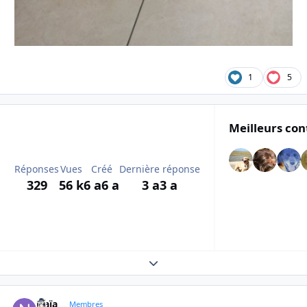
1
5
Meilleurs con
Réponses
Vues
Créé
Dernière réponse
329
56 k
6 a
6 a
3 a
3 a
Expand topic overview
Naïa
Autho
Membres