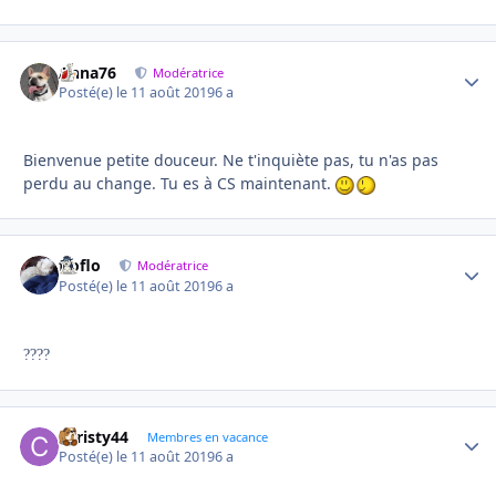
Anna76
Autho
Modératrice
Posté(e)
le 11 août 2019
6 a
Bienvenue petite douceur. Ne t'inquiète pas, tu n'as pas
perdu au change. Tu es à CS maintenant.
floflo
Autho
Modératrice
Posté(e)
le 11 août 2019
6 a
?
?
?
?
christy44
Autho
Membres en vacance
Posté(e)
le 11 août 2019
6 a