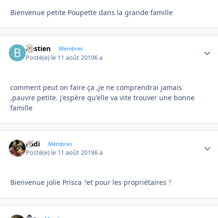
Bienvenue petite Poupette dans la grande famille
bastien
Autho
Membres
Posté(e)
le 11 août 2019
6 a
comment peut on faire ça ,je ne comprendrai jamais
,pauvre petite. j'espère qu'elle va vite trouver une bonne
famille
Fadi
Autho
Membres
Posté(e)
le 11 août 2019
6 a
Bienvenue jolie Prisca
et pour les propriétaires
?
?