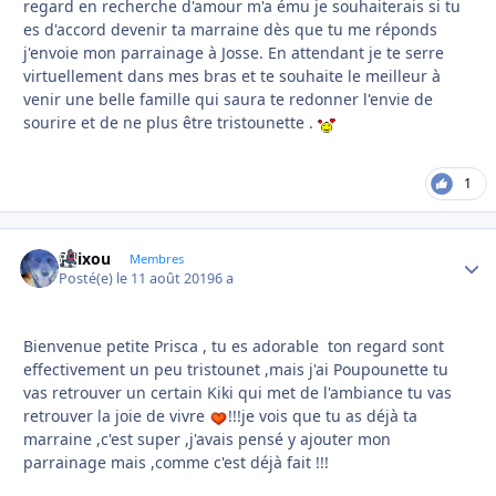
regard en recherche d'amour m'a ému je souhaiterais si tu
es d'accord devenir ta marraine dès que tu me réponds
j'envoie mon parrainage à Josse. En attendant je te serre
virtuellement dans mes bras et te souhaite le meilleur à
venir une belle famille qui saura te redonner l'envie de
sourire et de ne plus être tristounette .
1
felixou
Autho
Membres
Posté(e)
le 11 août 2019
6 a
Bienvenue petite Prisca , tu es adorable ton regard sont
effectivement un peu tristounet ,mais j'ai Poupounette tu
vas retrouver un certain Kiki qui met de l'ambiance tu vas
retrouver la joie de vivre
!!!je vois que tu as déjà ta
marraine ,c'est super ,j'avais pensé y ajouter mon
parrainage mais ,comme c'est déjà fait !!!