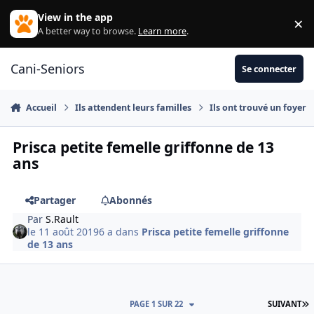
Aller au contenu
View in the app
×
Di
A better way to browse.
Learn more
.
Cani-Seniors
Se connecter
Accueil
Ils attendent leurs familles
Ils ont trouvé un foyer
Prisca petite femelle griffonne de 13
ans
Partager
Abonnés
Par
S.Rault
le 11 août 2019
6 a
dans
Prisca petite femelle griffonne
de 13 ans
D
PAGE 1 SUR 22
SUIVANT