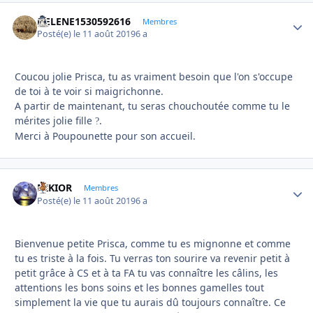
HELENE1530592616
Autho
Membres
Posté(e)
le 11 août 2019
6 a
Coucou jolie Prisca, tu as vraiment besoin que l'on s'occupe
de toi à te voir si maigrichonne.
A partir de maintenant, tu seras chouchoutée comme tu le
mérites jolie fille
.
?
Merci à Poupounette pour son accueil.
NIKIOR
Autho
Membres
Posté(e)
le 11 août 2019
6 a
Bienvenue petite Prisca, comme tu es mignonne et comme
tu es triste à la fois. Tu verras ton sourire va revenir petit à
petit grâce à CS et à ta FA tu vas connaître les câlins, les
attentions les bons soins et les bonnes gamelles tout
simplement la vie que tu aurais dû toujours connaître. Ce