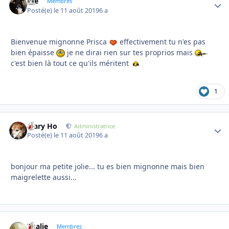
Joe
Autho
Membres
Posté(e)
le 11 août 2019
6 a
Bienvenue mignonne Prisca
effectivement tu n'es pas
bien épaisse
je ne dirai rien sur tes proprios mais
c'est bien là tout ce qu'ils méritent
1
Mary Ho
Autho
Administratrice
Posté(e)
le 11 août 2019
6 a
bonjour ma petite jolie... tu es bien mignonne mais bien
maigrelette aussi...
Thalie
Autho
Membres