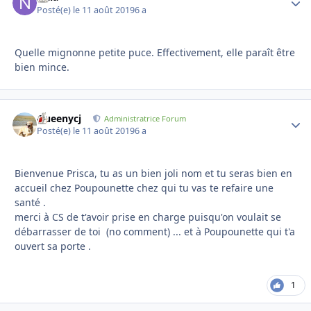
Posté(e)
le 11 août 2019
6 a
Quelle mignonne petite puce. Effectivement, elle paraît être
bien mince.
Queenycj
Autho
Administratrice Forum
Posté(e)
le 11 août 2019
6 a
Bienvenue Prisca, tu as un bien joli nom et tu seras bien en
accueil chez Poupounette chez qui tu vas te refaire une
santé .
merci à CS de t'avoir prise en charge puisqu'on voulait se
débarrasser de toi (no comment) ... et à Poupounette qui t'a
ouvert sa porte .
1