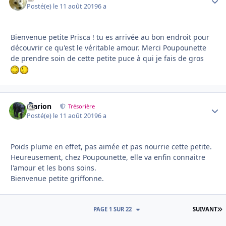
Posté(e)
le 11 août 2019
6 a
Bienvenue petite Prisca ! tu es arrivée au bon endroit pour
découvrir ce qu'est le véritable amour. Merci Poupounette
de prendre soin de cette petite puce à qui je fais de gros
Marion
Autho
Trésorière
Posté(e)
le 11 août 2019
6 a
Poids plume en effet, pas aimée et pas nourrie cette petite.
Heureusement, chez Poupounette, elle va enfin connaitre
l'amour et les bons soins.
Bienvenue petite griffonne.
D
PAGE 1 SUR 22
SUIVANT