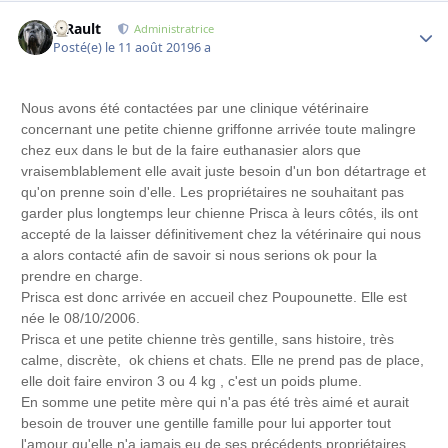
S.Rault
Autho
Administratrice
Posté(e)
le 11 août 2019
6 a
Nous avons été contactées par une clinique vétérinaire
concernant une petite chienne griffonne arrivée toute malingre
chez eux dans le but de la faire euthanasier alors que
vraisemblablement elle avait juste besoin d'un bon détartrage et
qu'on prenne soin d'elle. Les propriétaires ne souhaitant pas
garder plus longtemps leur chienne Prisca à leurs côtés, ils ont
accepté de la laisser définitivement chez la vétérinaire qui nous
a alors contacté afin de savoir si nous serions ok pour la
prendre en charge.
Prisca est donc arrivée en accueil chez Poupounette. Elle est
née le 08/10/2006.
Prisca et une petite chienne très gentille, sans histoire, très
calme, discrète, ok chiens et chats. Elle ne prend pas de place,
elle doit faire environ 3 ou 4 kg , c'est un poids plume.
En somme une petite mère qui n'a pas été très aimé et aurait
besoin de trouver une gentille famille pour lui apporter tout
l'amour qu'elle n'a jamais eu de ses précédents propriétaires.