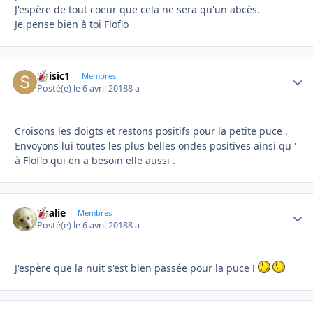
J'espère de tout coeur que cela ne sera qu'un abcès.
Je pense bien à toi Floflo
Soisic1
Autho
Membres
Posté(e)
le 6 avril 2018
8 a
Croisons les doigts et restons positifs pour la petite puce .
Envoyons lui toutes les plus belles ondes positives ainsi qu '
à Floflo qui en a besoin elle aussi .
Thalie
Autho
Membres
Posté(e)
le 6 avril 2018
8 a
J'espère que la nuit s'est bien passée pour la puce !