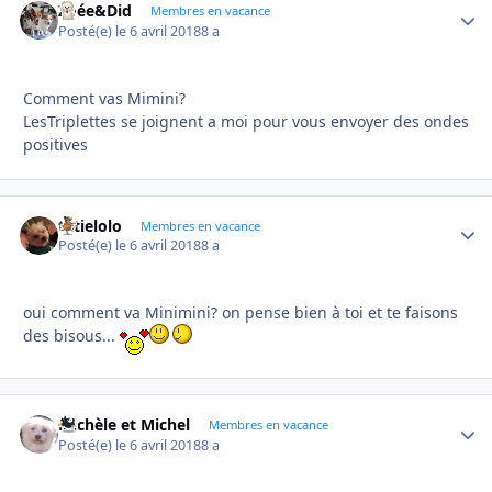
Zoée&Did
Autho
Membres en vacance
Posté(e)
le 6 avril 2018
8 a
Comment vas Mimini?
LesTriplettes se joignent a moi pour vous envoyer des ondes
positives
tatielolo
Autho
Membres en vacance
Posté(e)
le 6 avril 2018
8 a
oui comment va Minimini? on pense bien à toi et te faisons
des bisous...
Michèle et Michel
Autho
Membres en vacance
Posté(e)
le 6 avril 2018
8 a