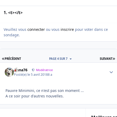
1. <t></t>
Veuillez vous
connecter
ou vous
inscrire
pour voter dans ce
sondage.
PREMIÈRE PAGE
D
PRÉCÉDENT
PAGE 4 SUR 7
SUIVANT
Anna76
Autho
Modératrice
Posté(e)
le 5 avril 2018
8 a
Pauvre Minimini, ce n'est pas son moment ...
A ce soir pour d'autres nouvelles.