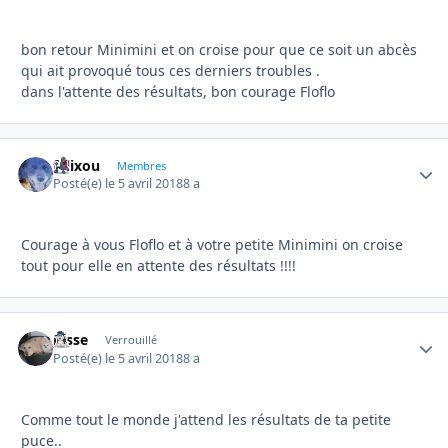
bon retour Minimini et on croise pour que ce soit un abcès
qui ait provoqué tous ces derniers troubles .
dans l'attente des résultats, bon courage Floflo
felixou
Autho
Membres
Posté(e)
le 5 avril 2018
8 a
Courage à vous Floflo et à votre petite Minimini on croise
tout pour elle en attente des résultats !!!!
josse
Autho
Verrouillé
Posté(e)
le 5 avril 2018
8 a
Comme tout le monde j'attend les résultats de ta petite
puce..