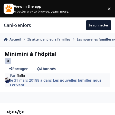
Aller au contenu
View in the app
×
Di
A better way to browse.
Learn more
.
Cani-Seniors
Se connecter
Accueil
Ils attendent leurs familles
Les nouvelles familles n
Minimini à l'hôpital
Partager
Abonnés
Par
floflo
le 31 mars 2018
8 a
dans
Les nouvelles familles nous
Ecrivent
<t></t>