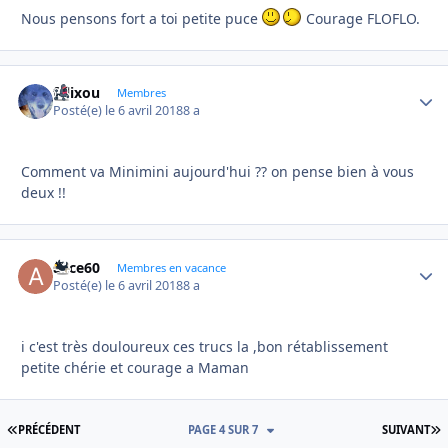
Nous pensons fort a toi petite puce
Courage FLOFLO.
felixou
Autho
Membres
Posté(e)
le 6 avril 2018
8 a
Comment va Minimini aujourd'hui ?? on pense bien à vous
deux !!
alice60
Autho
Membres en vacance
Posté(e)
le 6 avril 2018
8 a
i c'est très douloureux ces trucs la ,bon rétablissement
petite chérie et courage a Maman
PREMIÈRE PAGE
D
PRÉCÉDENT
PAGE 4 SUR 7
SUIVANT