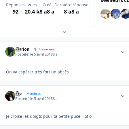
Meilleurs c
Réponses
Vues
Créé
Dernière réponse
92
20,4 k
8 a
8 a
8 a
8 a
Expand topic overview
Marion
Autho
Trésorière
Posté(e)
le 5 avril 2018
8 a
On va espérer très fort un abcès
Joe
Autho
Membres
Posté(e)
le 5 avril 2018
8 a
Je croise les doigts pour ta petite puce Floflo