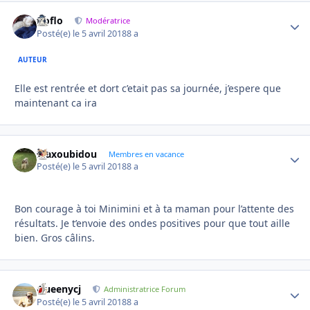
floflo
Autho
Modératrice
Posté(e)
le 5 avril 2018
8 a
AUTEUR
Elle est rentrée et dort c’etait pas sa journée, j’espere que
maintenant ca ira
Maxoubidou
Autho
Membres en vacance
Posté(e)
le 5 avril 2018
8 a
Bon courage à toi Minimini et à ta maman pour l’attente des
résultats. Je t’envoie des ondes positives pour que tout aille
bien. Gros câlins.
Queenycj
Autho
Administratrice Forum
Posté(e)
le 5 avril 2018
8 a