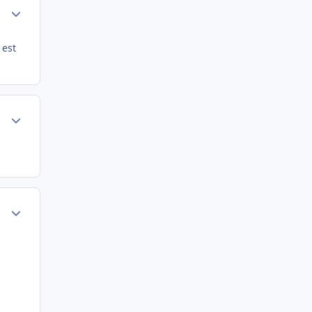
Author stats
 est
Author stats
Author stats