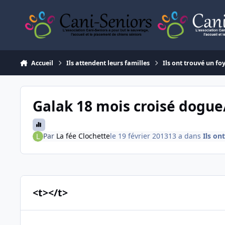
Aller au contenu
Accueil
Ils attendent leurs familles
Ils ont trouvé un fo
Galak 18 mois croisé dogu
Par
La fée Clochette
le 19 février 2013
13 a
dans
Ils on
<t></t>