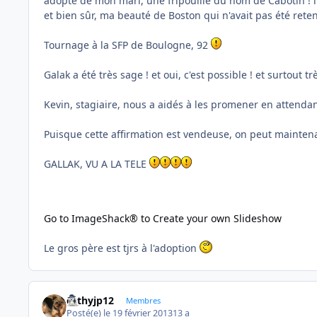
adopté de mon mari, une fripouille du nom de Cabotin ! il
et bien sûr, ma beauté de Boston qui n'avait pas été rete
Tournage à la SFP de Boulogne, 92
Galak a été très sage ! et oui, c'est possible ! et surtout t
Kevin, stagiaire, nous a aidés à les promener en attenda
Puisque cette affirmation est vendeuse, on peut maintena
GALLAK, VU A LA TELE
Go to ImageShack® to Create your own Slideshow
Le gros père est tjrs à l'adoption
cathyjp12
Membres
Posté(e)
le 19 février 2013
13 a