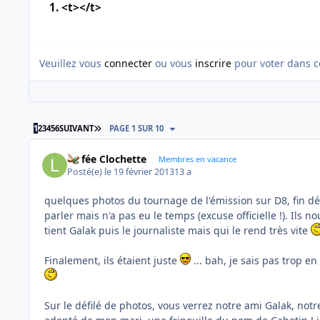
1. <t></t>
Veuillez vous
connecter
ou vous
inscrire
pour voter dans c
DERNIÈRE PAGE
1
2
3
4
5
6
SUIVANT
PAGE 1 SUR 10
La fée Clochette
Membres en vacance
Posté(e)
le 19 février 2013
13 a
quelques photos du tournage de l'émission sur D8, fin déc
parler mais n'a pas eu le temps (excuse officielle !). Il
tient Galak puis le journaliste mais qui le rend très vite
Finalement, ils étaient juste
... bah, je sais pas trop en
Sur le défilé de photos, vous verrez notre ami Galak, not