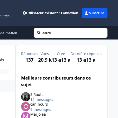
Utilisateur existant ? Connexion
S’inscrire
ivité
/dalmatien
Search...
Réponses
Vues
Créé
Dernière réponse
137
20,9 k
13 a
13 a
13 a
13 a
és
Meilleurs contributeurs dans ce
sujet
S.Rault
15 messages
caninours
9 messages
Marjolea