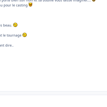
 porte bien son nom et sa bouille vous laisse imaginer....
nu pour le casting
rès beau.
nt le tournage
nt dire..