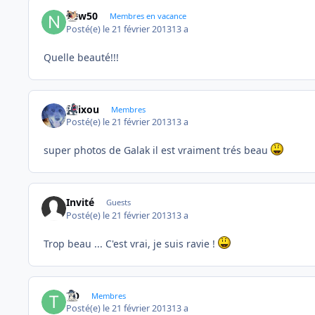
new50
Membres en vacance
Posté(e)
le 21 février 2013
13 a
Quelle beauté!!!
felixou
Membres
Posté(e)
le 21 février 2013
13 a
super photos de Galak il est vraiment trés beau
Invité
Guests
Posté(e)
le 21 février 2013
13 a
Trop beau ... C'est vrai, je suis ravie !
TO
Membres
Posté(e)
le 21 février 2013
13 a