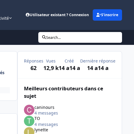
Utilisateur existant ? Connexion
S’inscrire
ivité
Search...
Réponses
Vues
Créé
Dernière réponse
62
12,9 k
14 a
14 a
14 a
14 a
és
Meilleurs contributeurs dans ce
sujet
caninours
4 messages
TO
4 messages
lynette