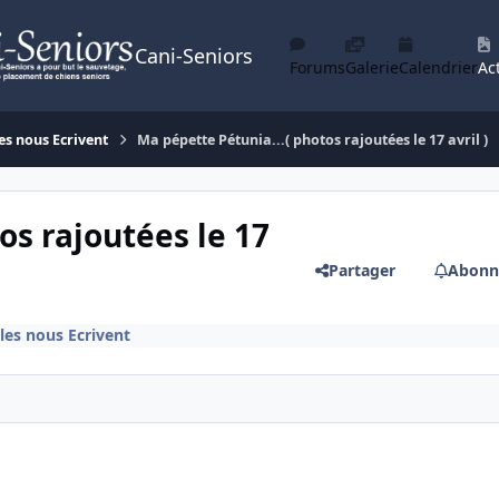
Cani-Seniors
Forums
Galerie
Calendrier
Act
es nous Ecrivent
Ma pépette Pétunia...( photos rajoutées le 17 avril )
os rajoutées le 17
Partager
Abonn
les nous Ecrivent