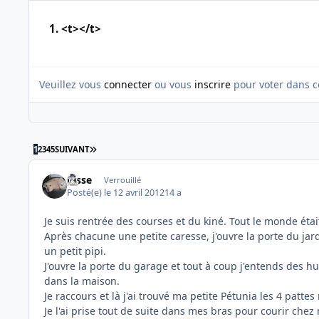
1. <t></t>
Veuillez vous
connecter
ou vous
inscrire
pour voter dans c
DERNIÈRE PAGE
1
2
3
4
5
SUIVANT
josse
Verrouillé
Posté(e)
le 12 avril 2012
14 a
Je suis rentrée des courses et du kiné. Tout le monde était
Après chacune une petite caresse, j'ouvre la porte du jar
un petit pipi.
J'ouvre la porte du garage et tout à coup j'entends des h
dans la maison.
Je raccours et là j'ai trouvé ma petite Pétunia les 4 pattes 
Je l'ai prise tout de suite dans mes bras pour courir chez 