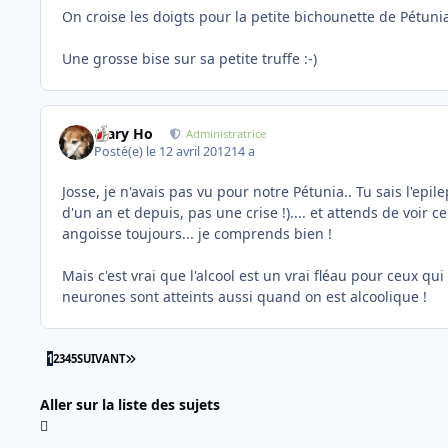
On croise les doigts pour la petite bichounette de Pétunia 
Une grosse bise sur sa petite truffe :-)
Mary Ho
Administratrice
Posté(e)
le 12 avril 2012
14 a
Josse, je n'avais pas vu pour notre Pétunia.. Tu sais l'epi
d'un an et depuis, pas une crise !).... et attends de voir 
angoisse toujours... je comprends bien !
Mais c'est vrai que l'alcool est un vrai fléau pour ceux qu
neurones sont atteints aussi quand on est alcoolique !
DERNIÈRE PAGE
1
2
3
4
5
SUIVANT
Aller sur la liste des sujets