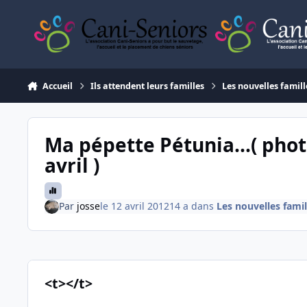
Aller au contenu
Accueil
Ils attendent leurs familles
Les nouvelles famill
Ma pépette Pétunia...( phot
avril )
Par
josse
le 12 avril 2012
14 a
dans
Les nouvelles famil
<t></t>