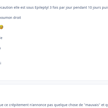
caution elle est sous Epileptyl 3 fois par jour pendant 10 jours pui
 poumon droit
de
s
i
s que ce crépitement n'annonce pas quelque chose de "mauvais" et 