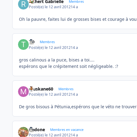
Richert Gabrielle
Membres
Posté(e)
le 12 avril 2012
14 a
Oh la pauvre, faites lui de grosses bises et courage à vou
TO
Membres
Posté(e)
le 12 avril 2012
14 a
gros calinous a la puce, bises a toi....
espérons que le crépitement soit négligeable. :?
muskane60
Membres
Posté(e)
le 12 avril 2012
14 a
De gros bisous à Pétunia,espérons que le véto ne trouver
fiadone
Membres en vacance
Posté(e)
le 12 avril 2012
14 a