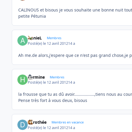
CALINOUS et bisous je vous souhaite une bonne nuit tout e
petite Pétunia
AnnieL
Membres
Posté(e)
le 12 avril 2012
14 a
Ah me.de alors,j'espere que ce n'est pas grand chose,je 
hermine
Membres
Posté(e)
le 12 avril 2012
14 a
la frousse que tu as dû avoir.................,tiens nous au co
Pense très fort à vous deux, bisous
dorothée
Membres en vacance
Posté(e)
le 12 avril 2012
14 a