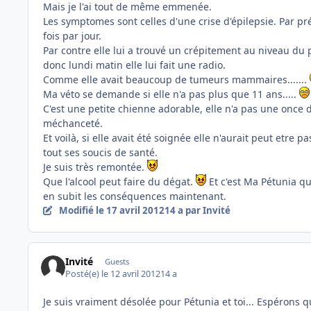
Mais je l'ai tout de même emmenée.
Les symptomes sont celles d'une crise d'épilepsie. Par pré
fois par jour.
Par contre elle lui a trouvé un crépitement au niveau du
donc lundi matin elle lui fait une radio.
Comme elle avait beaucoup de tumeurs mammaires.......
Ma véto se demande si elle n'a pas plus que 11 ans.....
C'est une petite chienne adorable, elle n'a pas une once 
méchanceté.
Et voilà, si elle avait été soignée elle n'aurait peut etre pa
tout ses soucis de santé.
Je suis très remontée.
Que l'alcool peut faire du dégat.
Et c'est Ma Pétunia qu
en subit les conséquences maintenant.
Modifié
le 17 avril 2012
14 a
par Invité
Invité
Guests
Posté(e)
le 12 avril 2012
14 a
Je suis vraiment désolée pour Pétunia et toi... Espéron