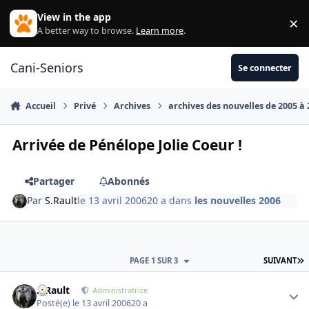
Aller au contenu
View in the app
×
Di
A better way to browse.
Learn more
.
Cani-Seniors
Se connecter
Accueil
Privé
Archives
archives des nouvelles de 2005 à
Arrivée de Pénélope Jolie Coeur !
Partager
Abonnés
Par
S.Rault
le 13 avril 2006
20 a
dans
les nouvelles 2006
D
PAGE 1 SUR 3
SUIVANT
S.Rault
Autho
Administratrice
Posté(e)
le 13 avril 2006
20 a