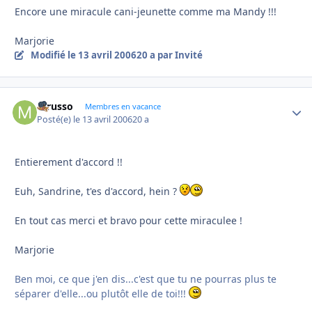
Encore une miracule cani-jeunette comme ma Mandy !!!
Marjorie
Modifié
le 13 avril 2006
20 a
par Invité
mrusso
Autho
Membres en vacance
Posté(e)
le 13 avril 2006
20 a
Entierement d'accord !!
Euh, Sandrine, t'es d'accord, hein ?
En tout cas merci et bravo pour cette miraculee !
Marjorie
Ben moi, ce que j'en dis...c'est que tu ne pourras plus te
séparer d'elle...ou plutôt elle de toi!!!