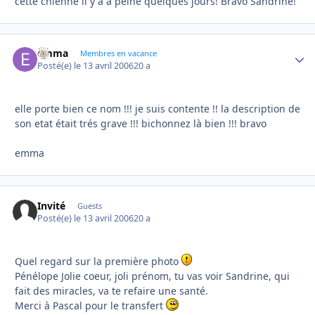
cette chienne il y a à peine quelques jours! Bravo Sandrine!
emma
Autho
Membres en vacance
Posté(e)
le 13 avril 2006
20 a
elle porte bien ce nom !!! je suis contente !! la description de
son etat était trés grave !!! bichonnez là bien !!! bravo
emma
Invité
Guests
Posté(e)
le 13 avril 2006
20 a
Quel regard sur la première photo
Pénélope Jolie coeur, joli prénom, tu vas voir Sandrine, qui
fait des miracles, va te refaire une santé.
Merci à Pascal pour le transfert