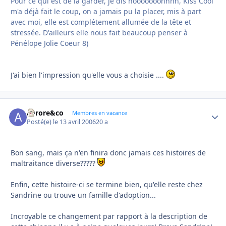
Pour ce qui est de la garder, je dis nooooooonnnn, Kiss Cool
m'a déjà fait le coup, on a jamais pu la placer, mis à part
avec moi, elle est complétement allumée de la tête et
stressée. D'ailleurs elle nous fait beaucoup penser à
Pénélope Jolie Coeur 8)
J'ai bien l'impression qu'elle vous a choisie ....
aurore&co
Autho
Membres en vacance
Posté(e)
le 13 avril 2006
20 a
Bon sang, mais ça n'en finira donc jamais ces histoires de
maltraitance diverse?????
Enfin, cette histoire-ci se termine bien, qu'elle reste chez
Sandrine ou trouve un famille d'adoption...
Incroyable ce changement par rapport à la description de