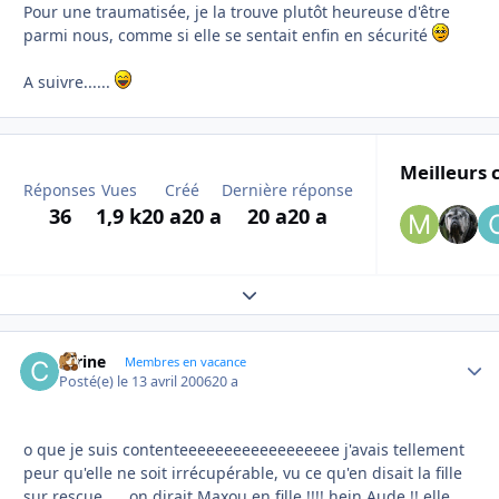
Pour une traumatisée, je la trouve plutôt heureuse d'être
parmi nous, comme si elle se sentait enfin en sécurité
A suivre......
Meilleurs 
Réponses
Vues
Créé
Dernière réponse
36
1,9 k
20 a
20 a
20 a
20 a
Expand topic overview
carine
Autho
Membres en vacance
Posté(e)
le 13 avril 2006
20 a
o que je suis contenteeeeeeeeeeeeeeeeee j'avais tellement
peur qu'elle ne soit irrécupérable, vu ce qu'en disait la fille
sur rescue..... on dirait Maxou en fille !!!! hein Aude !! elle