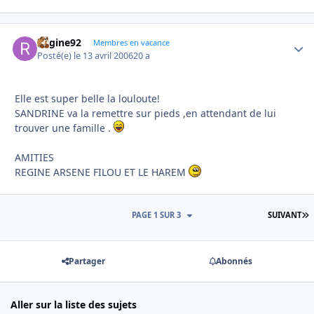
Regine92
Autho
Membres en vacance
Posté(e)
le 13 avril 2006
20 a
Elle est super belle la louloute!
SANDRINE va la remettre sur pieds ,en attendant de lui
trouver une famille .
AMITIES
REGINE ARSENE FILOU ET LE HAREM
D
PAGE 1 SUR 3
SUIVANT
Partager
Abonnés
Aller sur la liste des sujets