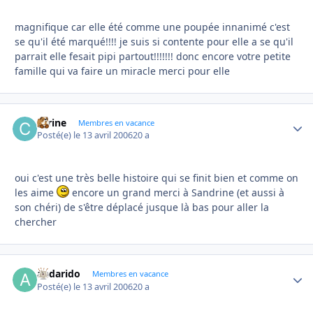
magnifique car elle été comme une poupée innanimé c'est
se qu'il été marqué!!!! je suis si contente pour elle a se qu'il
parrait elle fesait pipi partout!!!!!!! donc encore votre petite
famille qui va faire un miracle merci pour elle
carine
Autho
Membres en vacance
Posté(e)
le 13 avril 2006
20 a
oui c'est une très belle histoire qui se finit bien et comme on
les aime
encore un grand merci à Sandrine (et aussi à
son chéri) de s'être déplacé jusque là bas pour aller la
chercher
andarido
Autho
Membres en vacance
Posté(e)
le 13 avril 2006
20 a