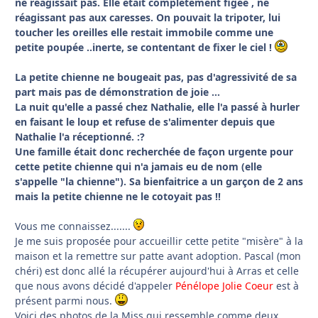
ne réagissait pas. Elle était complètement figée , ne
réagissant pas aux caresses. On pouvait la tripoter, lui
toucher les oreilles elle restait immobile comme une
petite poupée ..inerte, se contentant de fixer le ciel !
La petite chienne ne bougeait pas, pas d'agressivité de sa
part mais pas de démonstration de joie ...
La nuit qu'elle a passé chez Nathalie, elle l'a passé à hurler
en faisant le loup et refuse de s'alimenter depuis que
Nathalie l'a réceptionné. :?
Une famille était donc recherchée de façon urgente pour
cette petite chienne qui n'a jamais eu de nom (elle
s'appelle "la chienne"). Sa bienfaitrice a un garçon de 2 ans
mais la petite chienne ne le cotoyait pas !!
Vous me connaissez.......
Je me suis proposée pour accueillir cette petite "misère" à la
maison et la remettre sur patte avant adoption. Pascal (mon
chéri) est donc allé la récupérer aujourd'hui à Arras et celle
que nous avons décidé d'appeler
Pénélope Jolie Coeur
est à
présent parmi nous.
Voici des photos de la Miss qui ressemble comme deux