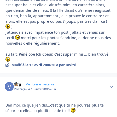
est super belle et elle a l'air très mimi en caractère alors,.....
que demander de mieux !! la fille disait qu'elle ne réagissait
en rien, ben là, apparemment , elle prouve le contraire ! et
alors, elle est pas propre ou pas ? (oups, pas très clair ca !
)
j'attendais avec impatience ton post, j'allais et venais sur
l'ordi
merci pour les photos Sandrine, et donne nous des
nouvelles d'elle régulièrement.
au fait, Pénélope Joli Coeur, c'est super mimi ... bien trouvé
Modifié
le 13 avril 2006
20 a
par Invité
Virg
Autho
Membres en vacance
Posté(e)
le 13 avril 2006
20 a
Ben moi, ce que j'en dis...c'est que tu ne pourras plus te
séparer d'elle...ou plutôt elle de toi!!!