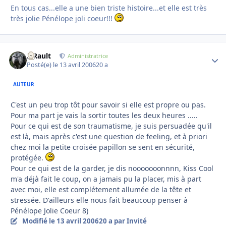
En tous cas...elle a une bien triste histoire...et elle est très
très jolie Pénélope joli coeur!!!
S.Rault
Autho
Administratrice
Posté(e)
le 13 avril 2006
20 a
AUTEUR
C'est un peu trop tôt pour savoir si elle est propre ou pas.
Pour ma part je vais la sortir toutes les deux heures .....
Pour ce qui est de son traumatisme, je suis persuadée qu'il
est là, mais après c'est une question de feeling, et à priori
chez moi la petite croisée papillon se sent en sécurité,
protégée.
Pour ce qui est de la garder, je dis nooooooonnnn, Kiss Cool
m'a déjà fait le coup, on a jamais pu la placer, mis à part
avec moi, elle est complétement allumée de la tête et
stressée. D'ailleurs elle nous fait beaucoup penser à
Pénélope Jolie Coeur 8)
Modifié
le 13 avril 2006
20 a
par Invité