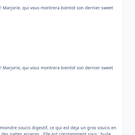
et
et