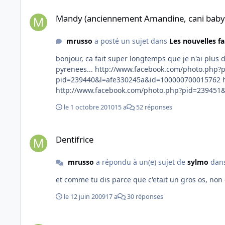
Mandy (anciennement Amandine, cani baby sauvetage)
Mandy (anciennement Amandine, cani baby
mrusso
a posté un sujet dans
Les nouvelles fa
bonjour, ca fait super longtemps que je n'ai plus donne de nouvelles de Mandy, mais elle va tres bien Voila des photos de ses vacances dans la Somme, le Gers, et dans les
pyrenees... http://www.facebook.com/photo.php?pid=239435&l=e3b642898e&id=100000700015762 http://www.facebook.com/photo.php?
pid=239440&l=afe330245a&id=100000700015762 http://www.facebook.com/photo.php?pid=239434&l=6d1d7499b8&id=100000700015762
http://www.facebook.com/photo.php?pid=239451&l=ef7ba47ea3&id=100000700015762 http://www.
http://www.facebook.com/photo.php?pid=239453&l=cb51be3a37&id=100000700015762 http://www
le 1 octobre 2010
15 a
52 réponses
Dentifrice
Dentifrice
mrusso
a répondu à un(e) sujet de
sylmo
dan
le 12 juin 2009
17 a
30 réponses
Dentifrice