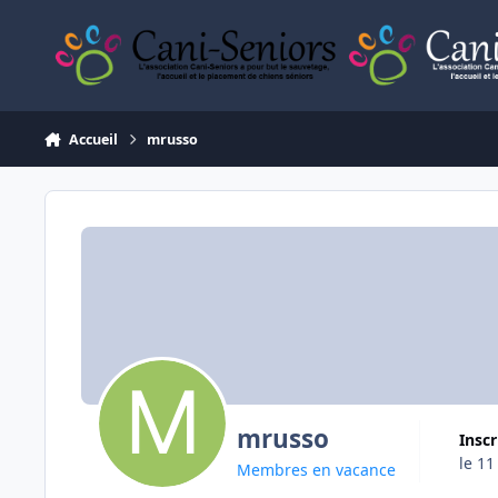
Aller au contenu
Accueil
mrusso
mrusso
Insc
le 11
Membres en vacance