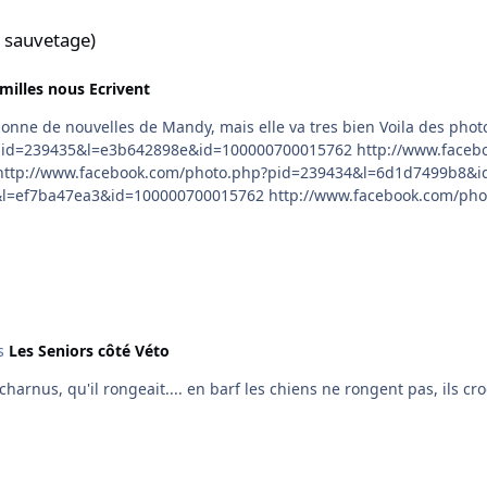
 sauvetage)
milles nous Ecrivent
facebook.com/photo.php?pid=239452&l=454a21471f&id=100000700015762
.facebook.com/photo.php?pid=239455&l=023a6bd018&id=100000700015762
http://www.facebook.com/photo.php?pid=239456&l=680181fe6a&id=100000700015762 Marjorie
s
Les Seniors côté Véto