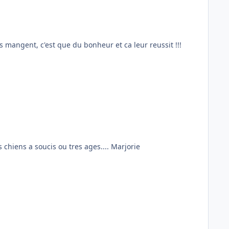
s mangent, c'est que du bonheur et ca leur reussit !!!
au cas ou il existe des societes vendant des os charnus broyes, ce qui peut je pense etre une bonne solution pour les chiens a soucis ou tres ages.... Marjorie