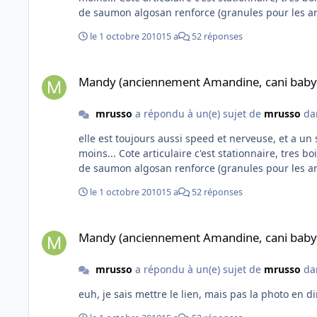
le 1 octobre 2010
15 a
52 réponses
Mandy (anciennement Amandine, cani baby sauvetage)
Mandy (anciennement Amandine, cani baby
mrusso
a répondu à un(e) sujet de
mrusso
da
elle est toujours aussi speed et nerveuse, et a un sacre caractere ! mdr ! depuis son passage au barf, elle n'a plus le mo
moins... Cote articulaire c'est stationnaire, tres boiteuse de sa patte cassee, mais plus trop de soucis de deboitement des pattes arrieres.. Elle est constamment sous : huile
le 1 octobre 2010
15 a
52 réponses
Mandy (anciennement Amandine, cani baby sauvetage)
Mandy (anciennement Amandine, cani baby
mrusso
a répondu à un(e) sujet de
mrusso
da