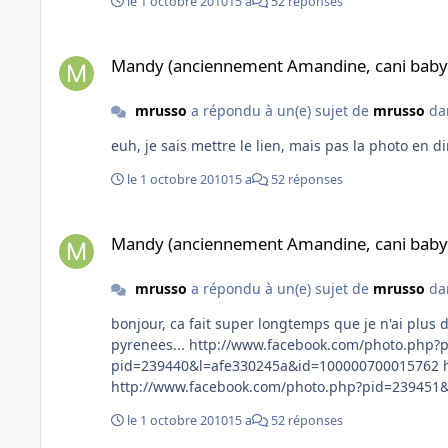
le 1 octobre 2010
15 a
52 réponses
Mandy (anciennement Amandine, cani baby sauvetage)
Mandy (anciennement Amandine, cani baby
mrusso
a répondu à un(e) sujet de
mrusso
da
le 1 octobre 2010
15 a
52 réponses
Mandy (anciennement Amandine, cani baby sauvetage)
Mandy (anciennement Amandine, cani baby
mrusso
a répondu à un(e) sujet de
mrusso
da
bonjour, ca fait super longtemps que je n'ai plus donne de nouvelles de Mandy, mais elle va tres bien Voila des photos de ses vacances dans la Somme, le Gers, et dans les
pyrenees... http://www.facebook.com/photo.php?pid=239435&l=e3b642898e&id=100000700015762 http://www.facebook.com/photo.php?
pid=239440&l=afe330245a&id=100000700015762 http://www.facebook.com/photo.php?pid=239434&l=6d1d7499b8&id=100000700015762
http://www.facebook.com/photo.php?pid=239451&l=ef7ba47ea3&id=100000700015762 http://www.
http://www.facebook.com/photo.php?pid=239453&l=cb51be3a37&id=100000700015762 http://www
le 1 octobre 2010
15 a
52 réponses