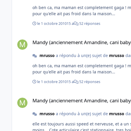
oh ben ca, ma maman est completement gaga ! mdr ! elle est choyee a lo
pour qu'elle ait pas froid dans la maison...
le 1 octobre 2010
15 a
52 réponses
Mandy (anciennement Amandine, cani baby sauvetage)
Mandy (anciennement Amandine, cani baby
mrusso
a répondu à un(e) sujet de
mrusso
da
oh ben ca, ma maman est completement gaga ! mdr ! elle est choyee a lo
pour qu'elle ait pas froid dans la maison...
le 1 octobre 2010
15 a
52 réponses
Mandy (anciennement Amandine, cani baby sauvetage)
Mandy (anciennement Amandine, cani baby
mrusso
a répondu à un(e) sujet de
mrusso
da
elle est toujours aussi speed et nerveuse, et a un sacre caractere ! mdr ! depuis son passage au barf, elle n'a plus le mo
moins... Cote articulaire c'est stationnaire, tres boiteuse de sa patte cassee, mais plus trop de soucis de deboitement des pattes arrieres.. Elle est constamment sous : huile