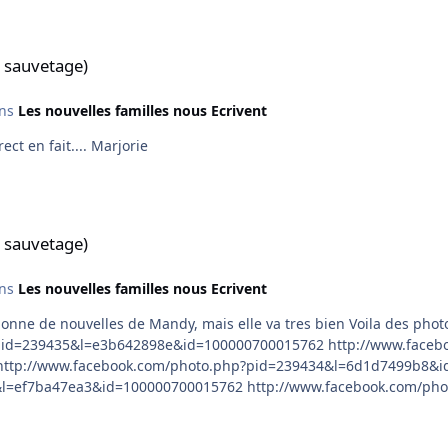
 sauvetage)
ns
Les nouvelles familles nous Ecrivent
euh, je sais mettre le lien, mais pas la photo en direct en fait.... Marjorie
 sauvetage)
ns
Les nouvelles familles nous Ecrivent
facebook.com/photo.php?pid=239452&l=454a21471f&id=100000700015762
.facebook.com/photo.php?pid=239455&l=023a6bd018&id=100000700015762
http://www.facebook.com/photo.php?pid=239456&l=680181fe6a&id=100000700015762 Marjorie