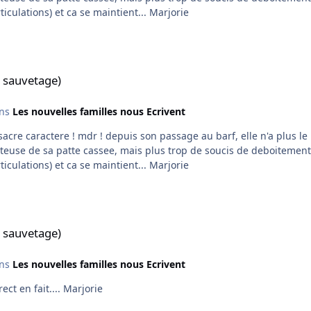
de saumon algosan renforce (granules pour les articulations) et ca se maintient... Marjorie
 sauvetage)
ns
Les nouvelles familles nous Ecrivent
indre soucis digestif, ce qui est deja un gros soucis en
de saumon algosan renforce (granules pour les articulations) et ca se maintient... Marjorie
 sauvetage)
ns
Les nouvelles familles nous Ecrivent
euh, je sais mettre le lien, mais pas la photo en direct en fait.... Marjorie