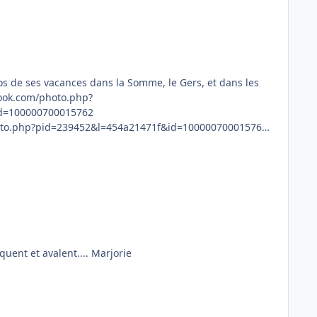
et comme tu dis parce que c'etait un gros os, non charnus, qu'il rongeait.... en barf les chiens ne rongent pas, ils croquent et avalent.... Marjorie