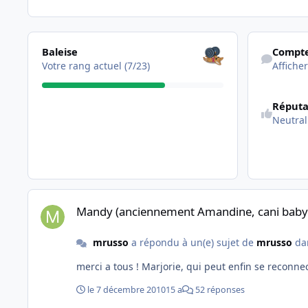
Les voir tous
Afficher son a
Baleise
Compte
Votre rang actuel (7/23)
Afficher
Réputa
Neutral
Mandy (anciennement Amandine, cani baby sauvetage)
Mandy (anciennement Amandine, cani baby
mrusso
a répondu à un(e) sujet de
mrusso
da
merci a tous ! Marjorie, qui peut enfin se reconn
le 7 décembre 2010
15 a
52 réponses