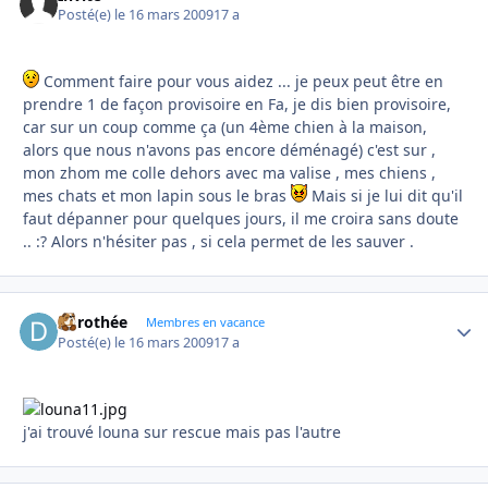
Posté(e)
le 16 mars 2009
17 a
Comment faire pour vous aidez ... je peux peut être en
prendre 1 de façon provisoire en Fa, je dis bien provisoire,
car sur un coup comme ça (un 4ème chien à la maison,
alors que nous n'avons pas encore déménagé) c'est sur ,
mon zhom me colle dehors avec ma valise , mes chiens ,
mes chats et mon lapin sous le bras
Mais si je lui dit qu'il
faut dépanner pour quelques jours, il me croira sans doute
.. :? Alors n'hésiter pas , si cela permet de les sauver .
dorothée
Autho
Membres en vacance
Posté(e)
le 16 mars 2009
17 a
j'ai trouvé louna sur rescue mais pas l'autre