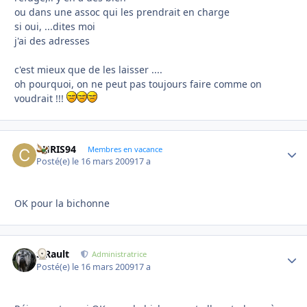
ou dans une assoc qui les prendrait en charge
si oui, ...dites moi
j'ai des adresses
c'est mieux que de les laisser ....
oh pourquoi, on ne peut pas toujours faire comme on
voudrait !!!
CHRIS94
Autho
Membres en vacance
Posté(e)
le 16 mars 2009
17 a
OK pour la bichonne
S.Rault
Autho
Administratrice
Posté(e)
le 16 mars 2009
17 a