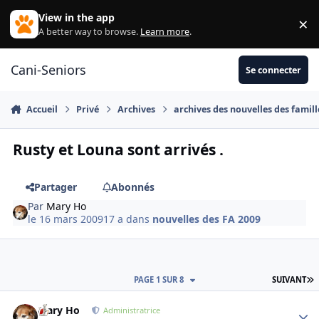
Aller au contenu
View in the app
×
Di
A better way to browse.
Learn more
.
Cani-Seniors
Se connecter
Accueil
Privé
Archives
archives des nouvelles des famill
Rusty et Louna sont arrivés .
Partager
Abonnés
Par
Mary Ho
le 16 mars 2009
17 a
dans
nouvelles des FA 2009
D
PAGE 1 SUR 8
SUIVANT
Mary Ho
Autho
Administratrice