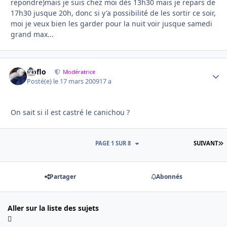
repondre)mais je suis chez moi dès 13h30 mais je repars de
17h30 jusque 20h, donc si y'a possibilité de les sortir ce soir,
moi je veux bien les garder pour la nuit voir jusque samedi
grand max...
floflo
Autho
Modératrice
Posté(e)
le 17 mars 2009
17 a
On sait si il est castré le canichou ?
D
PAGE 1 SUR 8
SUIVANT
Partager
Abonnés
Aller sur la liste des sujets