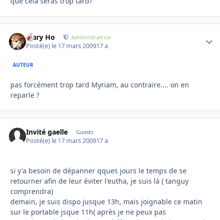
que cela seras trop tard?
Mary Ho
Autho
Administratrice
Posté(e)
le 17 mars 2009
17 a
AUTEUR
pas forcément trop tard Myriam, au contraire.... on en
reparle ?
Invité gaelle
Guests
Posté(e)
le 17 mars 2009
17 a
si y'a besoin de dépanner qques jours le temps de se
retourner afin de leur éviter l'eutha, je suis là ( tanguy
comprendra)
demain, je suis dispo jusque 13h, mais joignable ce matin
sur le portable jsque 11h( après je ne peux pas