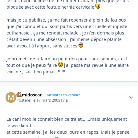
je suis donc obligée de me limiter d'autant plus que je suis
bloquée avec cette foutue hernie cervicale
mais je culpabilise, ça me fait repenser à plein de loulous
que j'ai connu et qui sont partis vers une cruelle et injuste
euthanasie , ça me rendait malade , je n'en dormais plus ,
c'était devenu une obsession , j'ai meme déposé plainte
avec avocat à l'appui , sans succès
je promets de refaire un petit don pour cani- seniors, c'est
tout ce que je peux faire
j'ai passé ma revue à une autre
voisine , sais t on jamais !!!!!!
mimidoscar
Autho
Membres en vacance
Posté(e)
le 17 mars 2009
17 a
La cani mobile connait bien ce trajet.......mais uniquement
le wee kend....
et cette semaine, j'ai les deux jours en repos. Mais je pense