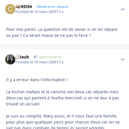
CHRIS94
Autho
Membres en vacance
Posté(e)
le 16 mars 2009
17 a
Pour moi pareil. La question est de savoir si on les sépare
ou pas ? Ca serait mieux de ne pas le faire ?
S.Rault
Autho
Administratrice
Posté(e)
le 16 mars 2009
17 a
Il y a erreur dans l'information !
La bichon maltais et le caniche son deux cas séparés mais
deux cas qui partent à l'eutha mercredi si on ne leur à pas
trouvé un accueil.
Je suis au complet, Mary aussi, et il nous faut une famille
pour plus que quelques jours pour chacun d'eux car on ne
sait pas dans combien de temps ils seront adoptés.