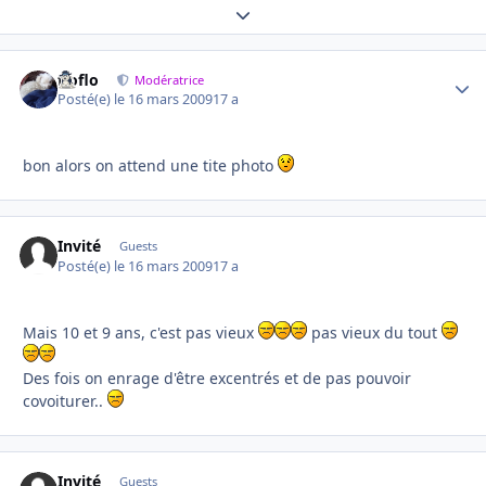
Expand topic overview
floflo
Autho
Modératrice
Posté(e)
le 16 mars 2009
17 a
bon alors on attend une tite photo
Invité
Guests
Posté(e)
le 16 mars 2009
17 a
Mais 10 et 9 ans, c'est pas vieux
pas vieux du tout
Des fois on enrage d'être excentrés et de pas pouvoir
covoiturer..
Invité
Guests