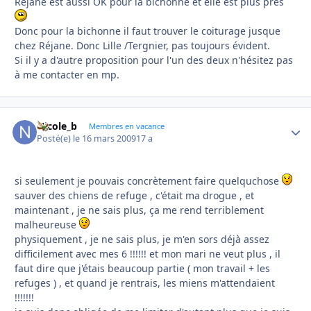
Réjane est aussi OK pour la bichonne et elle est plus près
Donc pour la bichonne il faut trouver le coiturage jusque
chez Réjane. Donc Lille /Tergnier, pas toujours évident.
Si il y a d'autre proposition pour l'un des deux n'hésitez pas
à me contacter en mp.
Nicole_b
Autho
Membres en vacance
Posté(e)
le 16 mars 2009
17 a
si seulement je pouvais concrètement faire quelquchose
sauver des chiens de refuge , c'était ma drogue , et
maintenant , je ne sais plus, ça me rend terriblement
malheureuse
physiquement , je ne sais plus, je m'en sors déjà assez
difficilement avec mes 6 !!!!!! et mon mari ne veut plus , il
faut dire que j'étais beaucoup partie ( mon travail + les
refuges ) , et quand je rentrais, les miens m'attendaient
!!!!!!!